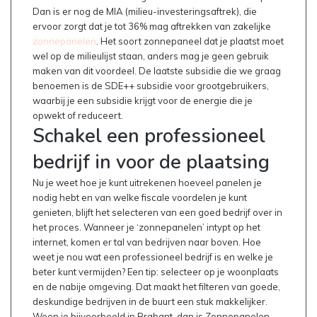
Dan is er nog de MIA (milieu-investeringsaftrek), die
ervoor zorgt dat je tot 36% mag aftrekken van zakelijke
zonnepanelen
. Het soort zonnepaneel dat je plaatst moet
wel op de milieulijst staan, anders mag je geen gebruik
maken van dit voordeel. De laatste subsidie die we graag
benoemen is de SDE++ subsidie voor grootgebruikers,
waarbij je een subsidie krijgt voor de energie die je
opwekt of reduceert.
Schakel een professioneel
bedrijf in voor de plaatsing
Nu je weet hoe je kunt uitrekenen hoeveel panelen je
nodig hebt en van welke fiscale voordelen je kunt
genieten, blijft het selecteren van een goed bedrijf over in
het proces. Wanneer je ‘zonnepanelen’ intypt op het
internet, komen er tal van bedrijven naar boven. Hoe
weet je nou wat een professioneel bedrijf is en welke je
beter kunt vermijden? Een tip: selecteer op je woonplaats
en de nabije omgeving. Dat maakt het filteren van goede,
deskundige bedrijven in de buurt een stuk makkelijker.
Woon je bijvoorbeeld in Brabant, dan is Zonnepanelen