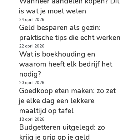
Wanneer aandelen kopen? Dit
nodig?
kopen?
is wat je moet weten
Dit
is
Geld
24 april 2026
wat
Geld besparen als gezin:
besparen
je
als
praktische tips die echt werken
moet
gezin:
weten
praktische
Wat
22 april 2026
tips
Wat is boekhouding en
is
die
boekhouding
waarom heeft elk bedrijf het
echt
en
werken
waarom
nodig?
heeft
Goedkoop
20 april 2026
elk
Goedkoop eten maken: zo zet
eten
bedrijf
maken:
het
je elke dag een lekkere
zo
nodig?
zet
maaltijd op tafel
je
Budgetteren
18 april 2026
elke
Budgetteren uitgelegd: zo
uitgelegd:
dag
zo
een
krijg je grip op je geld
krijg