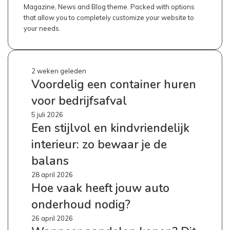
Magazine, News and Blog theme. Packed with options
that allow you to completely customize your website to
your needs.
Voordelig
2 weken geleden
Voordelig een container huren
een
container
voor bedrijfsafval
huren
voor
Een
5 juli 2026
bedrijfsafval
Een stijlvol en kindvriendelijk
stijlvol
en
interieur: zo bewaar je de
kindvriendelijk
interieur:
balans
zo
Hoe
28 april 2026
bewaar
Hoe vaak heeft jouw auto
vaak
je
heeft
de
onderhoud nodig?
jouw
balans
auto
Wanneer
26 april 2026
onderhoud
aandelen