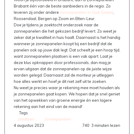
Brabant één van de beste aanbieders in de regio. Zo
leveren zij onder andere
zonnepanelen in Oud-Gastel
,
Roosendaal, Bergen op Zoom en Etten-Leur.
Doe je tijdens je zoektocht onderzoek naar de
zonnepanelen die het gekozen bedrijf levert. Zo weet je
zeker dat je kwaliteit in huis haalt. Daarnaast is het handig
wanneer je zonnepanelen koopt bij een bedrijf dat de
panelen ook op jouw dak legt. Dat scheelt je een hoop tijd,
want zonnepanelen plaatsen is een vak apart. Laat je
deze klus opknappen door professionals, dan mag je
ervan uitgaan dat de zonnepanelen op de juiste wijze
worden gelegd. Daarnaast zal de monteur je uitleggen
hoe alles werkt en hoef je dit niet zelf uit te zoeken.
Nu weet je precies waar je rekening mee moet houden als
je zonnepanelen gaat kopen. We hopen dat je snel geniet
van het opwekken van groene energie én een lagere
rekening aan het eind van de maand!
Tags
plaatsen
zonnepanelen
4 augustus 2023
740
3 minuten lezen