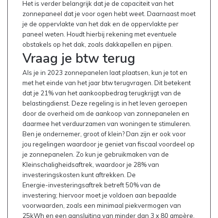
Het is verder belangrijk dat je de capaciteit van het
zonnepaneel dat je voor ogen hebt weet. Daarnaast moet
je de oppervlakte van het dak en de oppervlakte per
paneel weten. Houdt hierbij rekening met eventuele
obstakels op het dak, zoals dakkapellen en pijpen.
Vraag je btw terug
Als je in 2023 zonnepanelen laat plaatsen, kun je tot en
met het einde van het jaar btw terugvragen. Dit betekent
dat je 21% van het aankoopbedrag terugkrijgt van de
belastingdienst. Deze regeling is in het leven geroepen
door de overheid om de aankoop van zonnepanelen en
daarmee het verduurzamen van woningen te stimuleren.
Ben je ondernemer, groot of klein? Dan zijn er ook voor
jou regelingen waardoor je geniet van fiscaal voordeel op
je zonnepanelen. Zo kun je gebruikmaken van de
Kleinschaligheidsaftrek, waardoor je 28% van
investeringskosten kunt aftrekken. De
Energie-investeringsaftrek betreft 50% van de
investering; hiervoor moet je voldoen aan bepaalde
voorwaarden, zoals een minimaal piekvermogen van
25kWh en een aansluiting van minder dan 3 x 80 ampère.