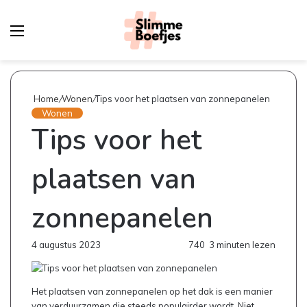
Menu
Z
na
Home
/
Wonen
/
Tips voor het plaatsen van zonnepanelen
Wonen
Tips voor het
plaatsen van
zonnepanelen
4 augustus 2023
740
3 minuten lezen
Het plaatsen van zonnepanelen op het dak is een manier
van verduurzamen die steeds populairder wordt. Niet