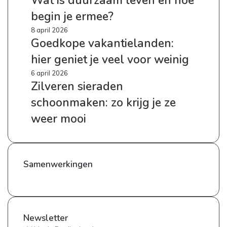
Wat is duurzaam leven en hoe
zijn
duurzaam
je
begin je ermee?
leven
opties
en
Goedkope
8 april 2026
hoe
Goedkope vakantielanden:
vakantielanden:
begin
hier
hier geniet je veel voor weinig
je
geniet
ermee?
je
Zilveren
6 april 2026
veel
Zilveren sieraden
sieraden
voor
schoonmaken:
schoonmaken: zo krijg je ze
weinig
zo
krijg
weer mooi
je
ze
weer
mooi
Samenwerkingen
Newsletter