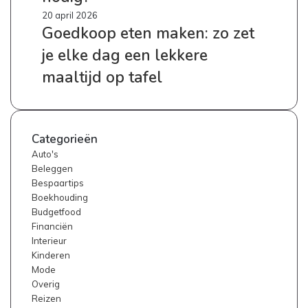
heeft
Goedkoop
20 april 2026
elk
Goedkoop eten maken: zo zet
eten
bedrijf
maken:
het
je elke dag een lekkere
zo
nodig?
zet
maaltijd op tafel
je
elke
dag
een
Categorieën
lekkere
Auto's
maaltijd
Beleggen
op
Bespaartips
tafel
Boekhouding
Budgetfood
Financiën
Interieur
Kinderen
Mode
Overig
Reizen