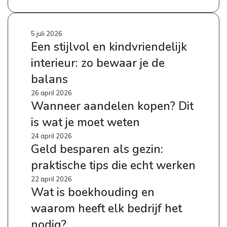
Een
5 juli 2026
Een stijlvol en kindvriendelijk
stijlvol
en
interieur: zo bewaar je de
kindvriendelijk
interieur:
balans
zo
Wanneer
26 april 2026
bewaar
Wanneer aandelen kopen? Dit
aandelen
je
kopen?
de
is wat je moet weten
Dit
balans
is
Geld
24 april 2026
wat
Geld besparen als gezin:
besparen
je
als
praktische tips die echt werken
moet
gezin:
weten
praktische
Wat
22 april 2026
tips
Wat is boekhouding en
is
die
boekhouding
waarom heeft elk bedrijf het
echt
en
werken
waarom
nodig?