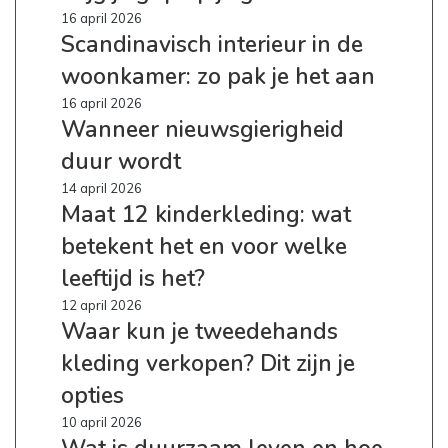
lekkere
je
Scandinavisch
16 april 2026
maaltijd
grip
Scandinavisch interieur in de
interieur
op
op
in
tafel
woonkamer: zo pak je het aan
je
de
geld
woonkamer:
Wanneer
16 april 2026
zo
Wanneer nieuwsgierigheid
nieuwsgierigheid
pak
duur
duur wordt
je
wordt
het
Maat
14 april 2026
aan
Maat 12 kinderkleding: wat
12
kinderkleding:
betekent het en voor welke
wat
betekent
leeftijd is het?
het
Waar
12 april 2026
en
Waar kun je tweedehands
kun
voor
je
welke
kleding verkopen? Dit zijn je
tweedehands
leeftijd
kleding
opties
is
verkopen?
het?
Wat
10 april 2026
Dit
is