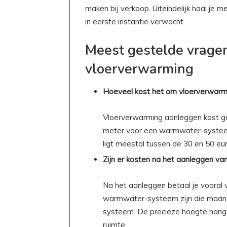
m
maken bij verkoop. Uiteindelijk haal je m
a
in eerste instantie verwacht.
k
e
n
Meest gestelde vragen
:
vloerverwarming
z
o
z
Hoeveel kost het om vloerverwarm
e
t
Vloerverwarming aanleggen kost ge
j
e
meter voor een warmwater-systeem, 
e
ligt meestal tussen de 30 en 50 eur
l
Zijn er kosten na het aanleggen v
k
e
d
Na het aanleggen betaal je vooral 
a
warmwater-systeem zijn die maandel
g
systeem. De precieze hoogte hangt 
e
ruimte.
e