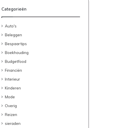
a
l
Categorieën
s
g
e
Auto's
z
Beleggen
i
n
Bespaartips
:
Boekhouding
p
r
Budgetfood
a
Financiën
k
Interieur
t
i
Kinderen
s
Mode
c
h
Overig
e
Reizen
t
i
sieraden
p