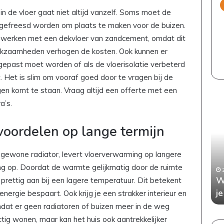
 de vloer gaat niet altijd vanzelf. Soms moet de
 gefreesd worden om plaats te maken voor de buizen.
n werken met een dekvloer van zandcement, omdat dit
erkzaamheden verhogen de kosten. Ook kunnen er
gepast moet worden of als de vloerisolatie verbeterd
Het is slim om vooraf goed door te vragen bij de
ngen komt te staan. Vraag altijd een offerte met een
E
W
a’s.
e
a
n
n
voordelen op lange termijn
s
n
t
e
i
e
gewone radiator, levert vloerverwarming op langere
j
r
ng op. Doordat de warmte gelijkmatig door de ruimte
5 juli 2026
l
a
 je elke
Een stijlvol en kindvriendelijk interieur:
W
 prettig aan bij een lagere temperatuur. Dit betekent
v
a
tafel
zo bewaar je de balans
j
nergie bespaart. Ook krijg je een strakker interieur en
o
n
l
d
mdat er geen radiatoren of buizen meer in de weg
e
e
ettig wonen, maar kan het huis ook aantrekkelijker