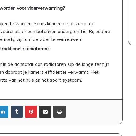
e
t
 worden voor vloerverwarming?
u
w
r
e
roken te worden. Soms kunnen de buizen in de
:
t
z
e
ooral als er een betonnen ondergrond is. Bij oudere
o
n
l nodig zijn om de vloer te vernieuwen.
b
raditionele radiatoren?
e
w
a
 in de aanschaf dan radiatoren. Op de lange termijn
a
en doordat je kamers efficiënter verwarmt. Het
r
ootte van het huis en het soort systeem.
j
e
d
e
LinkedIn
Tumblr
Pinterest
Deel via Email
Print
b
a
l
a
n