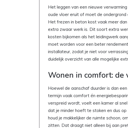
Het leggen van een nieuwe verwarming in
oude vloer eruit of moet de ondergrond
Het frezen in beton kost vaak meer da
extra zwaar werk is. Dit soort extra w
kosten bijkomen als het leidingwerk aan
moet worden voor een beter rendement. 
installateur, zodat je niet voor verrassi
G
duidelijk overzicht van alle mogelijke extr
o
e
Wonen in comfort: de 
d
k
o
Hoewel de aanschaf duurder is dan een 
o
termijn vaak comfort én energiebespari
20 april 2026
p
Goedkoop eten maken: zo zet
verspreid wordt, voelt een kamer al snel
e
dag een lekkere maaltijd op 
dat je minder hoeft te stoken en dus op e
t
e
houd je makkelijker de ruimte schoon, o
n
zitten. Dat draagt niet alleen bij aan pr