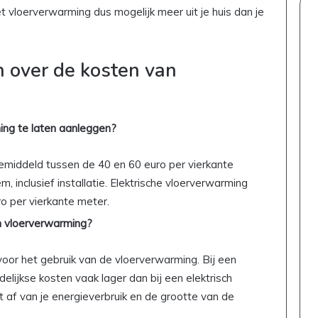
n
l
et vloerverwarming dus mogelijk meer uit je huis dan je
k
e
i
n
n
k
d
o
 over de kosten van
v
p
r
e
i
n
e
?
ing te laten aanleggen?
n
D
d
i
middeld tussen de 40 en 60 euro per vierkante
e
t
l
i
inclusief installatie. Elektrische vloerverwarming
i
s
o per vierkante meter.
j
w
an vloerverwarming?
k
a
i
t
n
j
voor het gebruik van de vloerverwarming. Bij een
t
e
ijkse kosten vaak lager dan bij een elektrisch
e
m
af van je energieverbruik en de grootte van de
r
o
i
e