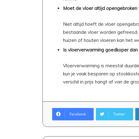
n
Moet de vloer altijd opengebroken
l
e
Niet altijd hoeft de vloer opengeb
k
k
bestaande vloer worden gefreesd, v
e
huizen of houten vloeren kan het we
r
Is vloerverwarming goedkoper dan t
e
m
a
Vloerverwarming is meestal duurder
a
kun je vaak besparen op stookkost
l
verschil in prijs hangt af van de gr
t
i
j
d
o
Facebook
Twitter
p
t
a
f