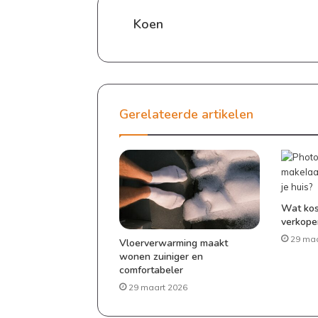
e
Koen
l
Gerelateerde artikelen
Wat kos
verkope
29 maa
Vloerverwarming maakt
wonen zuiniger en
comfortabeler
29 maart 2026