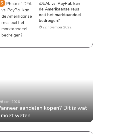
iDEAL vs. PayPal: kan
de Amerikaanse reus
ooit het marktaandeel
bedreigen?
22 november 2022
G
e
l
d
b
e
s
26 april 2026
24 april 2026
p
anneer aandelen kopen? Dit is wat
Geld besparen 
a
e moet weten
tips die echt w
r
e
n