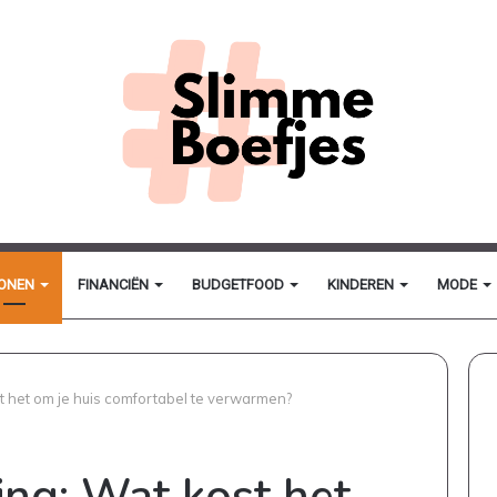
ONEN
FINANCIËN
BUDGETFOOD
KINDEREN
MODE
 het om je huis comfortabel te verwarmen?
ng: Wat kost het