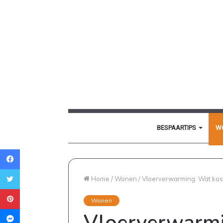
BESPAARTIPS
W
Facebook
Twitter
Home
/
Wonen
/
Vloerverwarming: Wat kost
Pinterest
Wonen
Messenger
Vloerverwarmi