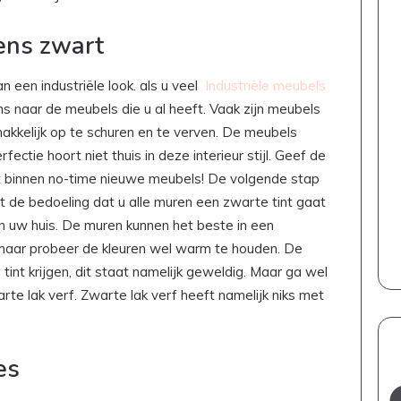
ens zwart
 een industriële look. als u veel
Industriële meubels
ens naar de meubels die u al heeft. Vaak zijn meubels
makkelijk op te schuren en te verven. De meubels
fectie hoort niet thuis in deze interieur stijl. Geef de
ft binnen no-time nieuwe meubels! De volgende stap
et de bedoeling dat u alle muren een zwarte tint gaat
n uw huis. De muren kunnen het beste in een
, maar probeer de kleuren wel warm te houden. De
int krijgen, dit staat namelijk geweldig. Maar ga wel
te lak verf. Zwarte lak verf heeft namelijk niks met
es