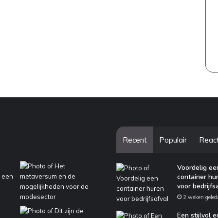
Recent
Populair
Reac
Voordelig ee
container hu
voor bedrijfs
2 weken geled
Een stijlvol e