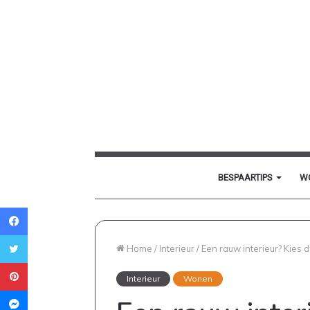
BESPAARTIPS
W
Facebook
Twitter
Home
/
Interieur
/
Een rauw interieur? Kies 
Pinterest
Interieur
Wonen
Messenger