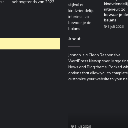
kindvriendelij
interieur: zo
bewaar je de
balans
5 juli 2026
About
Jannah is a Clean Responsive
WordPress Newspaper, Magazine
News and Blog theme. Packed wi
options that allow you to complete
customize your website to your ne
oordelig
Een
een
stijlvol
ontainer
en
huren
kindvriendelijk
oor
interieur:
edrijfsafval
zo
5 juli 2026