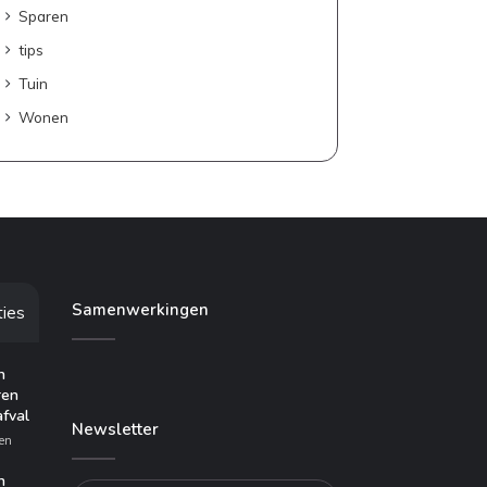
Sparen
tips
Tuin
Wonen
Samenwerkingen
ties
n
ren
afval
Newsletter
en
n