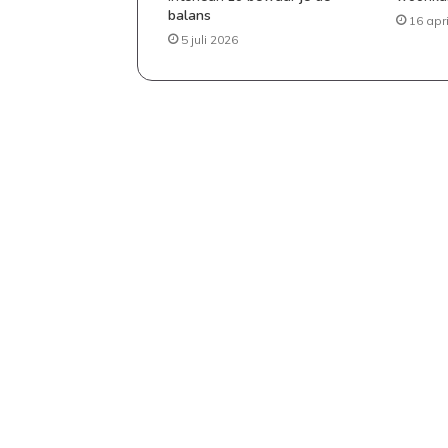
tafel
balans
16 apr
5 juli 2026