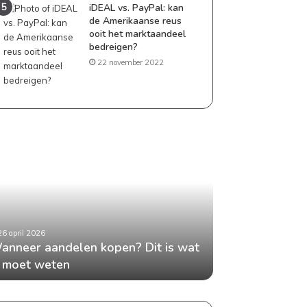
iDEAL vs. PayPal: kan
de Amerikaanse reus
ooit het marktaandeel
bedreigen?
22 november 2022
neer
Geld
delen
besparen
en?
als
gezin:
praktische
tips
die
26 april 2026
24 april 2026
t
echt
anneer aandelen kopen? Dit is wat
Geld besparen 
en
werken
e moet weten
tips die echt w