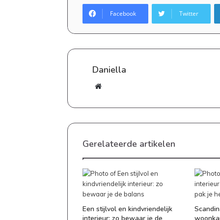
Facebook
Twitter
Daniella
Website
Goedkoop
eten
maken:
zo
zet
Gerelateerde artikelen
je
elke
20 april 2026
dag
Goedkoop eten maken: zo zet
een
dag een lekkere maaltijd op 
lekkere
maaltijd
Een stijlvol en kindvriendelijk
Scandina
op
interieur: zo bewaar je de
woonkam