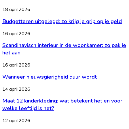
zet
je
Budgetteren
18 april 2026
elke
uitgelegd:
dag
Budgetteren uitgelegd: zo krijg je grip op je geld
zo
een
krijg
lekkere
je
Scandinavisch
16 april 2026
maaltijd
grip
interieur
op
op
Scandinavisch interieur in de woonkamer: zo pak je
in
tafel
je
de
het aan
geld
woonkamer:
zo
Wanneer
16 april 2026
pak
nieuwsgierigheid
je
Wanneer nieuwsgierigheid duur wordt
duur
het
wordt
aan
Maat
14 april 2026
12
Maat 12 kinderkleding: wat betekent het en voor
kinderkleding:
wat
welke leeftijd is het?
betekent
het
Waar
12 april 2026
en
kun
voor