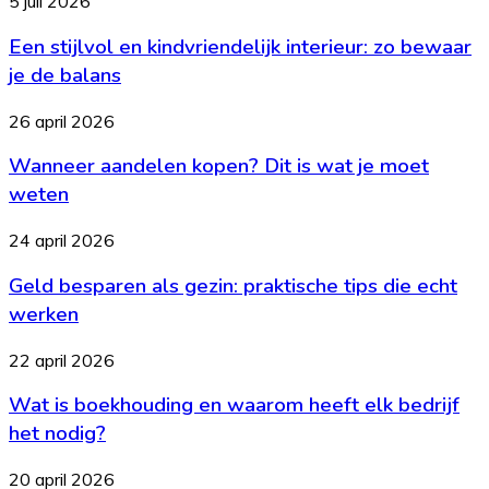
Een
5 juli 2026
stijlvol
Een stijlvol en kindvriendelijk interieur: zo bewaar
en
kindvriendelijk
je de balans
interieur:
zo
Wanneer
26 april 2026
bewaar
aandelen
je
Wanneer aandelen kopen? Dit is wat je moet
kopen?
de
Dit
weten
balans
is
wat
Geld
24 april 2026
je
besparen
moet
Geld besparen als gezin: praktische tips die echt
als
weten
gezin:
werken
praktische
tips
Wat
22 april 2026
die
is
echt
Wat is boekhouding en waarom heeft elk bedrijf
boekhouding
werken
en
het nodig?
waarom
heeft
Goedkoop
20 april 2026