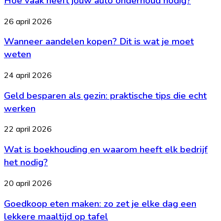
Hoe vaak heeft jouw auto onderhoud nodig?
de
jouw
balans
auto
Wanneer
26 april 2026
onderhoud
aandelen
nodig?
Wanneer aandelen kopen? Dit is wat je moet
kopen?
Dit
weten
is
wat
Geld
24 april 2026
je
besparen
moet
Geld besparen als gezin: praktische tips die echt
als
weten
gezin:
werken
praktische
tips
Wat
22 april 2026
die
is
echt
Wat is boekhouding en waarom heeft elk bedrijf
boekhouding
werken
en
het nodig?
waarom
heeft
Goedkoop
20 april 2026
elk
eten
bedrijf
Goedkoop eten maken: zo zet je elke dag een
maken:
het
zo
lekkere maaltijd op tafel
nodig?