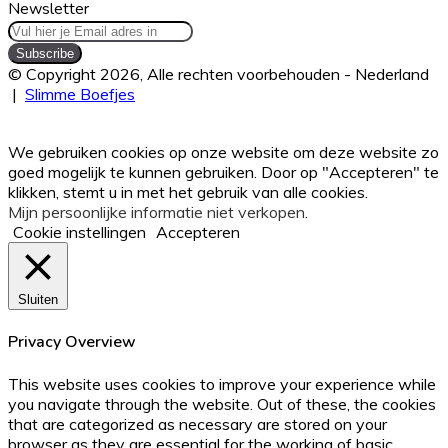
Newsletter
Vul
hier
je
© Copyright 2026, Alle rechten voorbehouden - Nederland
Email
|
Slimme Boefjes
adres
Facebook
Twitter
WhatsApp
Telegram
Viber
Back
in
to
We gebruiken cookies op onze website om deze website zo
top
goed mogelijk te kunnen gebruiken. Door op "Accepteren" te
button
klikken, stemt u in met het gebruik van alle cookies.
Mijn persoonlijke informatie niet verkopen
.
Cookie instellingen
Accepteren
Sluiten
Privacy Overview
This website uses cookies to improve your experience while
you navigate through the website. Out of these, the cookies
that are categorized as necessary are stored on your
browser as they are essential for the working of basic