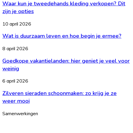
Waar kun je tweedehands kleding verkopen? Dit
je
welke
tweedehands
zijn je opties
leeftijd
kleding
is
verkopen?
Wat
10 april 2026
het?
Dit
is
zijn
Wat is duurzaam leven en hoe begin je ermee?
duurzaam
je
leven
opties
en
Goedkope
8 april 2026
hoe
vakantielanden:
begin
Goedkope vakantielanden: hier geniet je veel voor
hier
je
geniet
weinig
ermee?
je
veel
Zilveren
6 april 2026
voor
sieraden
weinig
Zilveren sieraden schoonmaken: zo krijg je ze
schoonmaken:
zo
weer mooi
krijg
je
Samenwerkingen
ze
weer
mooi