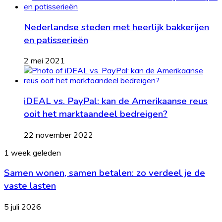
Nederlandse steden met heerlijk bakkerijen
en patisserieën
2 mei 2021
iDEAL vs. PayPal: kan de Amerikaanse reus
ooit het marktaandeel bedreigen?
22 november 2022
Samen
1 week geleden
wonen,
Samen wonen, samen betalen: zo verdeel je de
samen
betalen:
vaste lasten
zo
verdeel
Een
5 juli 2026
je
stijlvol
de