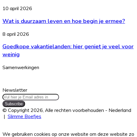
is
verkopen?
Wat
10 april 2026
het?
Dit
is
zijn
Wat is duurzaam leven en hoe begin je ermee?
duurzaam
je
leven
opties
en
Goedkope
8 april 2026
hoe
vakantielanden:
begin
Goedkope vakantielanden: hier geniet je veel voor
hier
je
geniet
weinig
ermee?
je
veel
Samenwerkingen
voor
weinig
Newsletter
Vul
hier
je
© Copyright 2026, Alle rechten voorbehouden - Nederland
Email
|
Slimme Boefjes
adres
Facebook
Twitter
WhatsApp
Telegram
Viber
Back
in
to
We gebruiken cookies op onze website om deze website zo
top