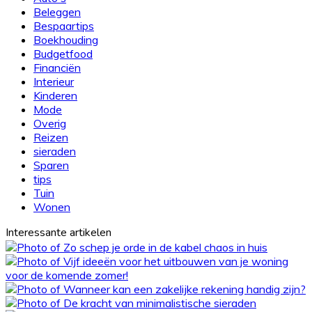
het
Beleggen
nodig?
Bespaartips
Boekhouding
Budgetfood
Financiën
Interieur
Kinderen
Mode
Overig
Reizen
sieraden
Sparen
tips
Tuin
Wonen
Interessante artikelen