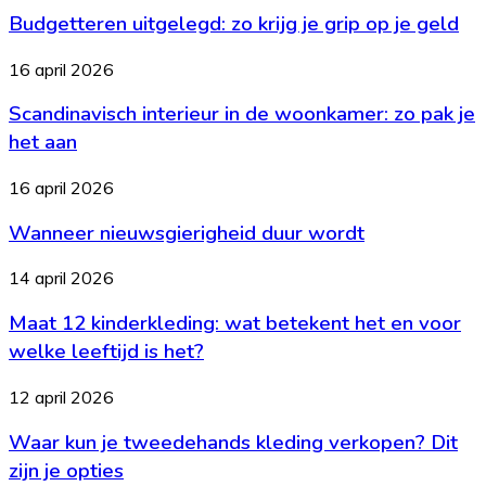
dag
Budgetteren uitgelegd: zo krijg je grip op je geld
zo
een
krijg
lekkere
je
Scandinavisch
16 april 2026
maaltijd
grip
interieur
op
op
Scandinavisch interieur in de woonkamer: zo pak je
in
tafel
je
de
het aan
geld
woonkamer:
zo
Wanneer
16 april 2026
pak
nieuwsgierigheid
je
Wanneer nieuwsgierigheid duur wordt
duur
het
wordt
aan
Maat
14 april 2026
12
Maat 12 kinderkleding: wat betekent het en voor
kinderkleding:
wat
welke leeftijd is het?
betekent
het
Waar
12 april 2026
en
kun
voor
Waar kun je tweedehands kleding verkopen? Dit
je
welke
tweedehands
zijn je opties
leeftijd
kleding