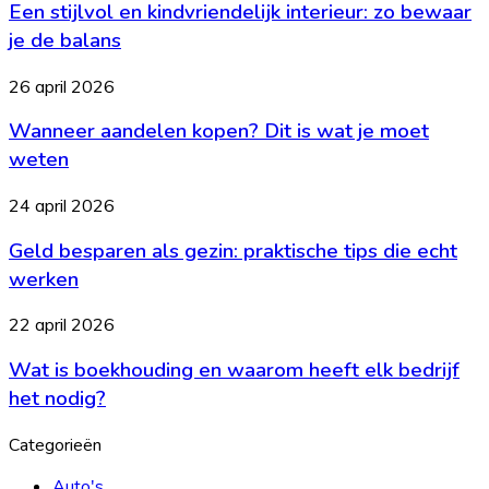
Een stijlvol en kindvriendelijk interieur: zo bewaar
en
vaste
kindvriendelijk
je de balans
lasten
interieur:
zo
Wanneer
26 april 2026
bewaar
aandelen
je
Wanneer aandelen kopen? Dit is wat je moet
kopen?
de
Dit
weten
balans
is
wat
Geld
24 april 2026
je
besparen
moet
Geld besparen als gezin: praktische tips die echt
als
weten
gezin:
werken
praktische
tips
Wat
22 april 2026
die
is
echt
Wat is boekhouding en waarom heeft elk bedrijf
boekhouding
werken
en
het nodig?
waarom
heeft
Categorieën
elk
bedrijf
Auto's