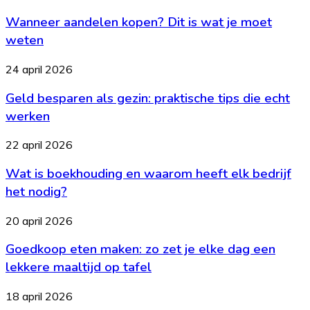
onderhoud
aandelen
nodig?
Wanneer aandelen kopen? Dit is wat je moet
kopen?
Dit
weten
is
wat
Geld
24 april 2026
je
besparen
moet
Geld besparen als gezin: praktische tips die echt
als
weten
gezin:
werken
praktische
tips
Wat
22 april 2026
die
is
echt
Wat is boekhouding en waarom heeft elk bedrijf
boekhouding
werken
en
het nodig?
waarom
heeft
Goedkoop
20 april 2026
elk
eten
bedrijf
Goedkoop eten maken: zo zet je elke dag een
maken:
het
zo
lekkere maaltijd op tafel
nodig?
zet
je
Budgetteren
18 april 2026
elke
uitgelegd: