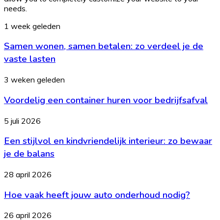
needs.
Samen
1 week geleden
wonen,
Samen wonen, samen betalen: zo verdeel je de
samen
betalen:
vaste lasten
zo
verdeel
Voordelig
3 weken geleden
je
een
de
Voordelig een container huren voor bedrijfsafval
container
vaste
huren
lasten
voor
Een
5 juli 2026
bedrijfsafval
stijlvol
Een stijlvol en kindvriendelijk interieur: zo bewaar
en
kindvriendelijk
je de balans
interieur:
zo
Hoe
28 april 2026
bewaar
vaak
je
Hoe vaak heeft jouw auto onderhoud nodig?
heeft
de
jouw
balans
auto
Wanneer
26 april 2026