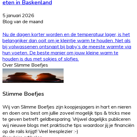
eten in Baskenland
5 januari 2026
Blog van de maand
Nu de dagen korter worden en de temperatuur lager, is het
belangrijker dan ooit om je kleintje warm te houden. Net als
bij volwassenen ontsnapt bij baby’s de meeste warmte via
hun voeten. De beste manier om jouw kleine warm te
houden is dus met sokjes of slofjes.
Over Slimme Boefjes
Slimme Boefjes
Wij van Slimme Boefjes zijn koopjesjagers in hart en nieren
en doen ons best om jullie zoveel mogelijk tips & tricks mee
te geven betreft geldbesparing. Vrijwel dagelijks publiceren
wij nieuwe blogs met praktische tips waardoor jij je financiën
op de rails krijgt! Veel leesplezier :-)