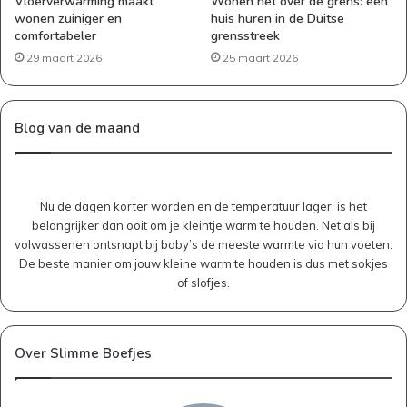
Vloerverwarming maakt
Wonen net over de grens: een
wonen zuiniger en
huis huren in de Duitse
comfortabeler
grensstreek
29 maart 2026
25 maart 2026
Blog van de maand
Nu de dagen korter worden en de temperatuur lager, is het
belangrijker dan ooit om je kleintje warm te houden. Net als bij
volwassenen ontsnapt bij baby’s de meeste warmte via hun voeten.
De beste manier om jouw kleine warm te houden is dus met sokjes
of slofjes.
Over Slimme Boefjes