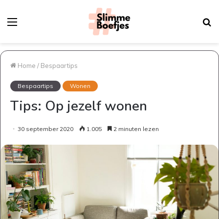
Menu
Z
na
Home
/
Bespaartips
Bespaartips
Wonen
Tips: Op jezelf wonen
30 september 2020
1.005
2 minuten lezen