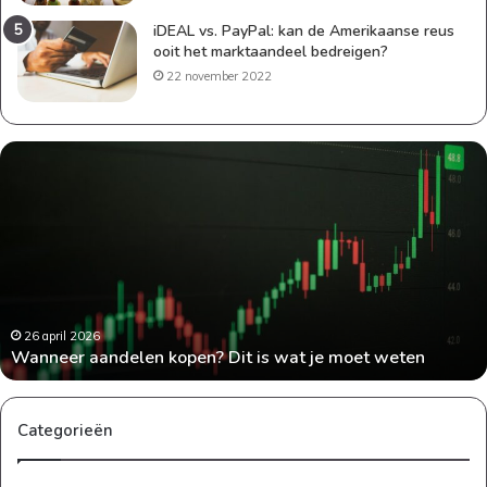
iDEAL vs. PayPal: kan de Amerikaanse reus
ooit het marktaandeel bedreigen?
22 november 2022
Geld
besparen
als
gezin:
praktische
tips
die
echt
werken
24 april 2026
Geld besparen als gezin: praktische tips die echt werken
Categorieën