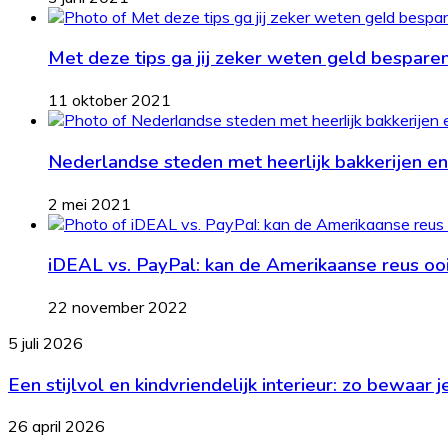
Met deze tips ga jij zeker weten geld bespare
11 oktober 2021
Nederlandse steden met heerlijk bakkerijen en
2 mei 2021
iDEAL vs. PayPal: kan de Amerikaanse reus oo
22 november 2022
Een
5 juli 2026
stijlvol
Een stijlvol en kindvriendelijk interieur: zo bewaar 
en
kindvriendelijk
interieur:
Wanneer
26 april 2026
zo
aandelen