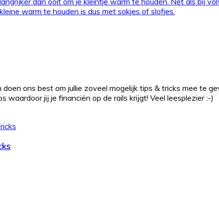
angrijker dan ooit om je kleintje warm te houden. Net als bij v
eine warm te houden is dus met sokjes of slofjes.
 doen ons best om jullie zoveel mogelijk tips & tricks mee te g
waardoor jij je financiën op de rails krijgt! Veel leesplezier :-)
cks