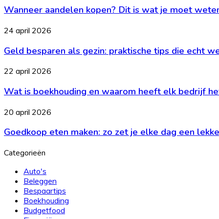
bewaar
Wanneer aandelen kopen? Dit is wat je moet wete
kopen?
je
Dit
de
is
Geld
24 april 2026
balans
wat
besparen
je
Geld besparen als gezin: praktische tips die echt w
als
moet
gezin:
weten
praktische
Wat
22 april 2026
tips
is
die
Wat is boekhouding en waarom heeft elk bedrijf he
boekhouding
echt
en
werken
waarom
Goedkoop
20 april 2026
heeft
eten
elk
Goedkoop eten maken: zo zet je elke dag een lekker
maken:
bedrijf
zo
het
zet
Categorieën
nodig?
je
elke
Auto's
dag
Beleggen
een
Bespaartips
lekkere
Boekhouding
maaltijd
Budgetfood
op