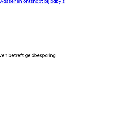
olwassenen ontsnapt bij baby’s
even betreft geldbesparing.