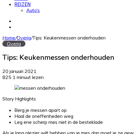
REIZEN
Auto’s
Zoek
naar
Willekeurig
artikel
Home
/
Overig
/
Tips: Keukenmessen onderhouden
Overig
Tips: Keukenmessen onderhouden
20 januari 2021
825
1 minuut lezen
Story Highlights
Berg je messen apart op
Haal de oneffenheden weg
Leg ene scherp mes niet in de besteklade
Als je lang plezier wilt hebben van je mes dan moet je ze ge