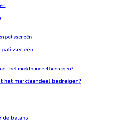
n
 patisserieën
it het marktaandeel bedreigen?
je de balans