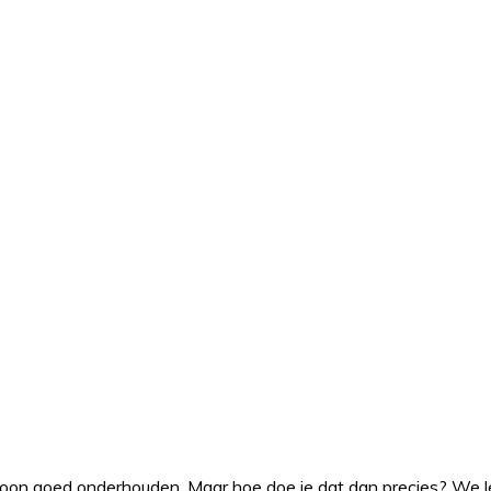
woon goed onderhouden. Maar hoe doe je dat dan precies? We leg