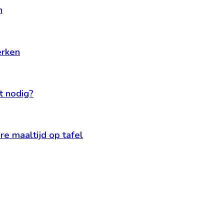
n
erken
t nodig?
e maaltijd op tafel