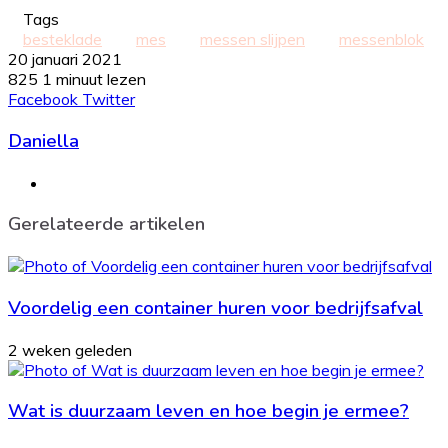
Tags
besteklade
mes
messen slijpen
messenblok
20 januari 2021
825
1 minuut lezen
LinkedIn
Tumblr
Pinterest
WhatsApp
Deel
Print
Facebook
Twitter
via
Daniella
Email
Website
Gerelateerde artikelen
Voordelig een container huren voor bedrijfsafval
2 weken geleden
Wat is duurzaam leven en hoe begin je ermee?