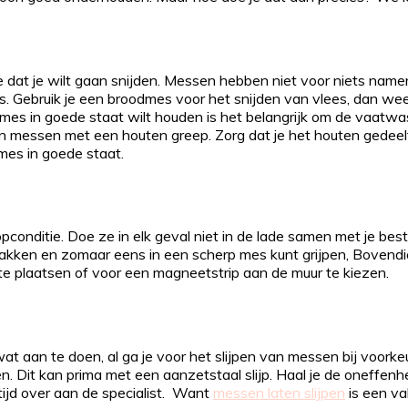
ene dat je wilt gaan snijden. Messen hebben niet voor niets name
. Gebruik je een broodmes voor het snijden van vlees, dan wee
jij je mes in goede staat wilt houden is het belangrijk om de vaat
n messen met een houten greep. Zorg dat je het houten gedeel
 mes in goede staat.
conditie. Doe ze in elk geval niet in de lade samen met je best
lt pakken en zomaar eens in een scherp mes kunt grijpen, Bovend
 te plaatsen of voor een magneetstrip aan de muur te kiezen.
at aan te doen, al ga je voor het slijpen van messen bij voorkeu
. Dit kan prima met een aanzetstaal slijp. Haal je de oneffen
ltijd over aan de specialist. Want
messen laten slijpen
is een va