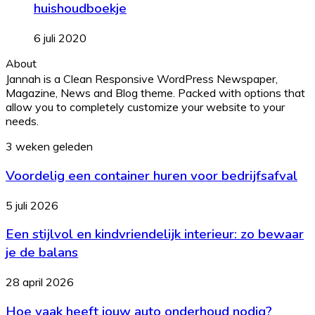
huishoudboekje
6 juli 2020
About
Jannah is a Clean Responsive WordPress Newspaper,
Magazine, News and Blog theme. Packed with options that
allow you to completely customize your website to your
needs.
Voordelig
3 weken geleden
een
Voordelig een container huren voor bedrijfsafval
container
huren
voor
Een
5 juli 2026
bedrijfsafval
stijlvol
Een stijlvol en kindvriendelijk interieur: zo bewaar
en
kindvriendelijk
je de balans
interieur:
zo
Hoe
28 april 2026
bewaar
vaak
je
Hoe vaak heeft jouw auto onderhoud nodig?
heeft