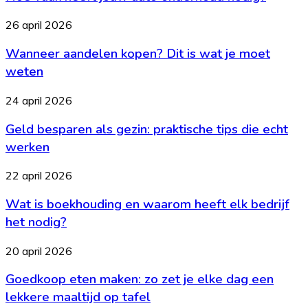
de
jouw
balans
auto
Wanneer
26 april 2026
onderhoud
aandelen
nodig?
Wanneer aandelen kopen? Dit is wat je moet
kopen?
Dit
weten
is
wat
Geld
24 april 2026
je
besparen
moet
Geld besparen als gezin: praktische tips die echt
als
weten
gezin:
werken
praktische
tips
Wat
22 april 2026
die
is
echt
Wat is boekhouding en waarom heeft elk bedrijf
boekhouding
werken
en
het nodig?
waarom
heeft
Goedkoop
20 april 2026
elk
eten
bedrijf
Goedkoop eten maken: zo zet je elke dag een
maken:
het
zo
lekkere maaltijd op tafel
nodig?
zet