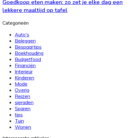
Goedkoop eten maken: zo zet je elke dag een
maken:
het
zo
lekkere maaltijd op tafel
nodig?
zet
je
Categorieën
elke
dag
Auto's
een
Beleggen
lekkere
Bespaartips
maaltijd
Boekhouding
op
Budgetfood
tafel
Financiën
Interieur
Kinderen
Mode
Overig
Reizen
sieraden
Sparen
tips
Tuin
Wonen