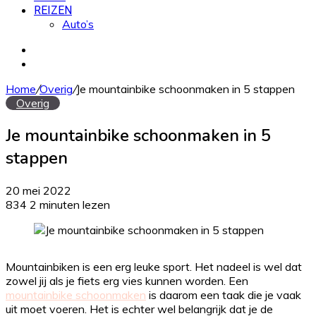
REIZEN
Auto’s
Zoek
naar
Willekeurig
artikel
Home
/
Overig
/
Je mountainbike schoonmaken in 5 stappen
Overig
Je mountainbike schoonmaken in 5
stappen
20 mei 2022
834
2 minuten lezen
Mountainbiken is een erg leuke sport. Het nadeel is wel dat
zowel jij als je fiets erg vies kunnen worden. Een
mountainbike schoonmaken
is daarom een taak die je vaak
uit moet voeren. Het is echter wel belangrijk dat je de