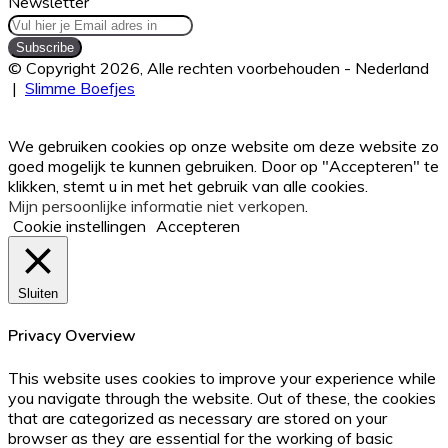
Newsletter
Vul
hier
je
© Copyright 2026, Alle rechten voorbehouden - Nederland
Email
|
Slimme Boefjes
adres
Facebook
Twitter
WhatsApp
Telegram
Viber
Back
in
to
We gebruiken cookies op onze website om deze website zo
top
goed mogelijk te kunnen gebruiken. Door op "Accepteren" te
button
klikken, stemt u in met het gebruik van alle cookies.
Mijn persoonlijke informatie niet verkopen
.
Cookie instellingen
Accepteren
Sluiten
Privacy Overview
This website uses cookies to improve your experience while
you navigate through the website. Out of these, the cookies
that are categorized as necessary are stored on your
browser as they are essential for the working of basic