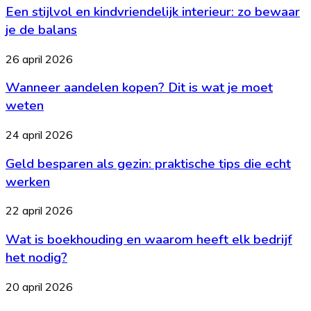
Een stijlvol en kindvriendelijk interieur: zo bewaar
en
kindvriendelijk
je de balans
interieur:
zo
Wanneer
26 april 2026
bewaar
aandelen
je
Wanneer aandelen kopen? Dit is wat je moet
kopen?
de
Dit
weten
balans
is
wat
Geld
24 april 2026
je
besparen
moet
Geld besparen als gezin: praktische tips die echt
als
weten
gezin:
werken
praktische
tips
Wat
22 april 2026
die
is
echt
Wat is boekhouding en waarom heeft elk bedrijf
boekhouding
werken
en
het nodig?
waarom
heeft
Goedkoop
20 april 2026
elk
eten
bedrijf