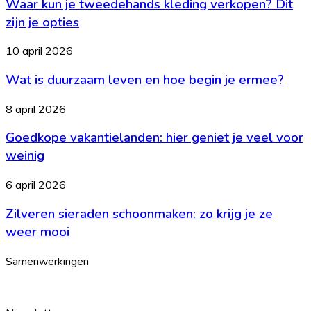
Waar kun je tweedehands kleding verkopen? Dit
je
welke
tweedehands
zijn je opties
leeftijd
kleding
is
verkopen?
Wat
10 april 2026
het?
Dit
is
zijn
Wat is duurzaam leven en hoe begin je ermee?
duurzaam
je
leven
opties
en
Goedkope
8 april 2026
hoe
vakantielanden:
begin
Goedkope vakantielanden: hier geniet je veel voor
hier
je
geniet
weinig
ermee?
je
veel
Zilveren
6 april 2026
voor
sieraden
weinig
Zilveren sieraden schoonmaken: zo krijg je ze
schoonmaken:
zo
weer mooi
krijg
je
Samenwerkingen
ze
weer
mooi