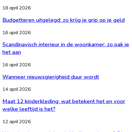
je
Budgetteren
18 april 2026
elke
uitgelegd:
dag
Budgetteren uitgelegd: zo krijg je grip op je geld
zo
een
krijg
lekkere
je
Scandinavisch
16 april 2026
maaltijd
grip
interieur
op
op
Scandinavisch interieur in de woonkamer: zo pak je
in
tafel
je
de
het aan
geld
woonkamer:
zo
Wanneer
16 april 2026
pak
nieuwsgierigheid
je
Wanneer nieuwsgierigheid duur wordt
duur
het
wordt
aan
Maat
14 april 2026
12
Maat 12 kinderkleding: wat betekent het en voor
kinderkleding:
wat
welke leeftijd is het?
betekent
het
Waar
12 april 2026
en
kun
voor