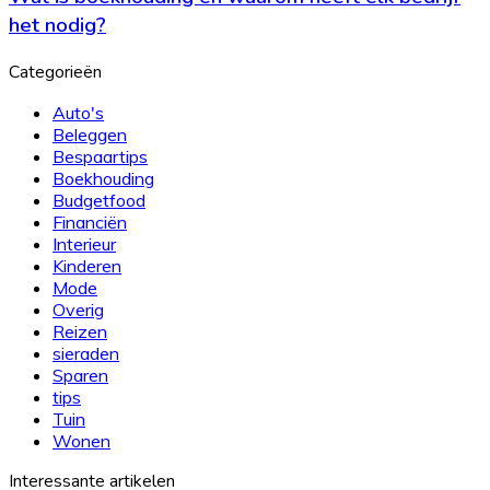
werken
en
het nodig?
waarom
heeft
Categorieën
elk
bedrijf
Auto's
het
Beleggen
nodig?
Bespaartips
Boekhouding
Budgetfood
Financiën
Interieur
Kinderen
Mode
Overig
Reizen
sieraden
Sparen
tips
Tuin
Wonen
Interessante artikelen