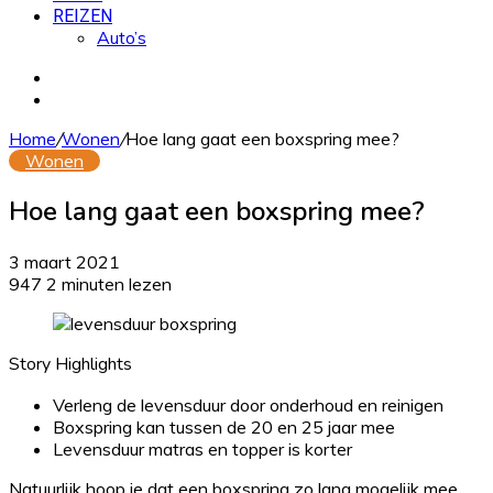
REIZEN
Auto’s
Zoek
naar
Willekeurig
artikel
Home
/
Wonen
/
Hoe lang gaat een boxspring mee?
Wonen
Hoe lang gaat een boxspring mee?
3 maart 2021
947
2 minuten lezen
Story Highlights
Verleng de levensduur door onderhoud en reinigen
Boxspring kan tussen de 20 en 25 jaar mee
Levensduur matras en topper is korter
Natuurlijk hoop je dat een boxspring zo lang mogelijk mee