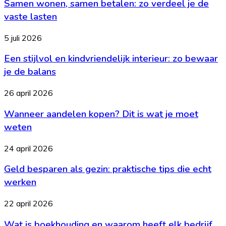
Samen wonen, samen betalen: zo verdeel je de
samen
betalen:
vaste lasten
zo
verdeel
Een
5 juli 2026
je
stijlvol
de
Een stijlvol en kindvriendelijk interieur: zo bewaar
en
vaste
kindvriendelijk
je de balans
lasten
interieur:
zo
Wanneer
26 april 2026
bewaar
aandelen
je
Wanneer aandelen kopen? Dit is wat je moet
kopen?
de
Dit
weten
balans
is
wat
Geld
24 april 2026
je
besparen
moet
Geld besparen als gezin: praktische tips die echt
als
weten
gezin:
werken
praktische
tips
Wat
22 april 2026
die
is
echt
Wat is boekhouding en waarom heeft elk bedrijf
boekhouding