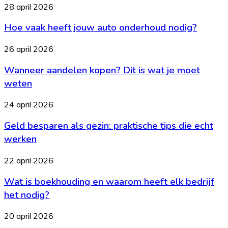
zo
Hoe
28 april 2026
bewaar
vaak
je
Hoe vaak heeft jouw auto onderhoud nodig?
heeft
de
jouw
balans
auto
Wanneer
26 april 2026
onderhoud
aandelen
nodig?
Wanneer aandelen kopen? Dit is wat je moet
kopen?
Dit
weten
is
wat
Geld
24 april 2026
je
besparen
moet
Geld besparen als gezin: praktische tips die echt
als
weten
gezin:
werken
praktische
tips
Wat
22 april 2026
die
is
echt
Wat is boekhouding en waarom heeft elk bedrijf
boekhouding
werken
en
het nodig?
waarom
heeft
Goedkoop
20 april 2026
elk
eten