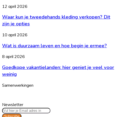
het
Waar
12 april 2026
en
kun
voor
Waar kun je tweedehands kleding verkopen? Dit
je
welke
tweedehands
zijn je opties
leeftijd
kleding
is
verkopen?
Wat
10 april 2026
het?
Dit
is
zijn
Wat is duurzaam leven en hoe begin je ermee?
duurzaam
je
leven
opties
en
Goedkope
8 april 2026
hoe
vakantielanden:
begin
Goedkope vakantielanden: hier geniet je veel voor
hier
je
geniet
weinig
ermee?
je
veel
Samenwerkingen
voor
weinig
Newsletter
Vul
hier