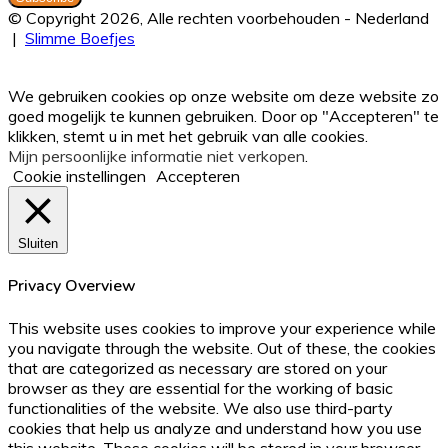
je
© Copyright 2026, Alle rechten voorbehouden - Nederland
Email
|
Slimme Boefjes
adres
Facebook
Twitter
WhatsApp
Telegram
Viber
Back
in
to
We gebruiken cookies op onze website om deze website zo
top
goed mogelijk te kunnen gebruiken. Door op "Accepteren" te
button
klikken, stemt u in met het gebruik van alle cookies.
Mijn persoonlijke informatie niet verkopen
.
Cookie instellingen
Accepteren
Sluiten
Privacy Overview
This website uses cookies to improve your experience while
you navigate through the website. Out of these, the cookies
that are categorized as necessary are stored on your
browser as they are essential for the working of basic
functionalities of the website. We also use third-party
cookies that help us analyze and understand how you use