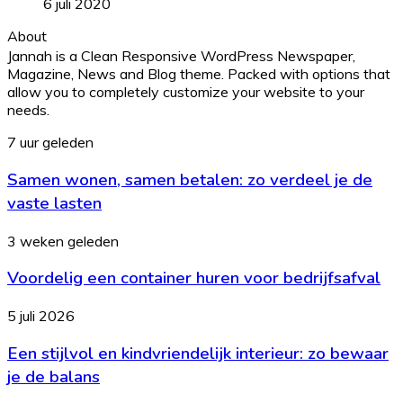
6 juli 2020
About
Jannah is a Clean Responsive WordPress Newspaper,
Magazine, News and Blog theme. Packed with options that
allow you to completely customize your website to your
needs.
Samen
7 uur geleden
wonen,
Samen wonen, samen betalen: zo verdeel je de
samen
betalen:
vaste lasten
zo
verdeel
Voordelig
3 weken geleden
je
een
de
Voordelig een container huren voor bedrijfsafval
container
vaste
huren
lasten
voor
Een
5 juli 2026
bedrijfsafval
stijlvol
Een stijlvol en kindvriendelijk interieur: zo bewaar
en
kindvriendelijk
je de balans
interieur: