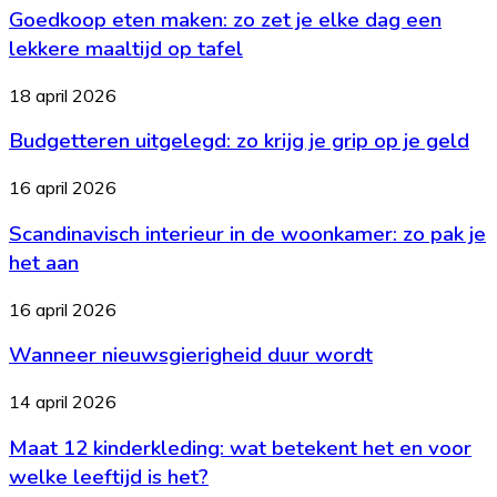
bedrijf
Goedkoop eten maken: zo zet je elke dag een
maken:
het
zo
lekkere maaltijd op tafel
nodig?
zet
je
Budgetteren
18 april 2026
elke
uitgelegd:
dag
Budgetteren uitgelegd: zo krijg je grip op je geld
zo
een
krijg
lekkere
je
Scandinavisch
16 april 2026
maaltijd
grip
interieur
op
op
Scandinavisch interieur in de woonkamer: zo pak je
in
tafel
je
de
het aan
geld
woonkamer:
zo
Wanneer
16 april 2026
pak
nieuwsgierigheid
je
Wanneer nieuwsgierigheid duur wordt
duur
het
wordt
aan
Maat
14 april 2026
12
Maat 12 kinderkleding: wat betekent het en voor
kinderkleding:
wat
welke leeftijd is het?
betekent