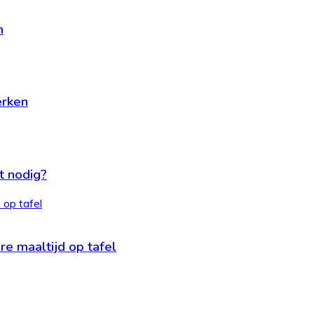
n
erken
t nodig?
 op tafel
e maaltijd op tafel