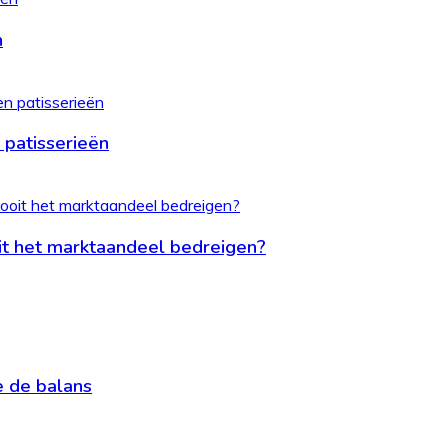
n
 patisserieën
it het marktaandeel bedreigen?
je de balans