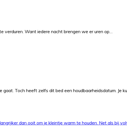
 te verduren. Want iedere nacht brengen we er uren op…
ee gaat. Toch heeft zelfs dit bed een houdbaarheidsdatum. Je k
angrijker dan ooit om je kleintje warm te houden. Net als bij v