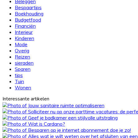
Beleggen
Bespaartips
Boekhouding
Budgetfood
Financiën
Interieur
Kinderen
Mode
Overig
Reizen
sieraden
Sparen
tips
Tuin
Wonen
Interessante artikelen