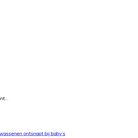
unt…
olwassenen ontsnapt bij baby’s