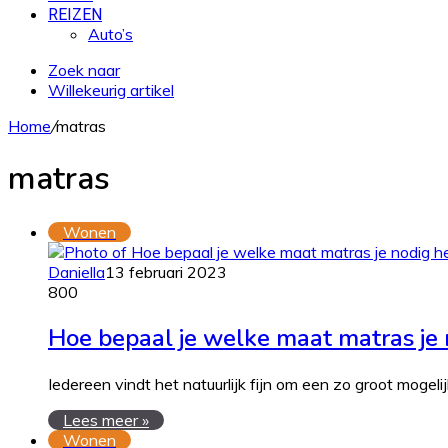
REIZEN
Auto’s
Zoek naar
Willekeurig artikel
Home
/
matras
matras
Wonen
Daniella
13 februari 2023
800
Hoe bepaal je welke maat matras je 
Iedereen vindt het natuurlijk fijn om een zo groot mogeli
Lees meer »
Wonen