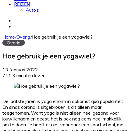
REIZEN
Auto’s
Zoek
naar
Willekeurig
artikel
Home
/
Overig
/
Hoe gebruik je een yogawiel?
Overig
Hoe gebruik je een yogawiel?
13 februari 2022
741
3 minuten lezen
De laatste jaren is yoga enorm in opkomst qua populariteit.
En sinds corona is uitgebroken is dit alleen maar
toegenomen. Want yoga is niet alleen heel gezond voor
jouw lichaam en geest, het is ook nog eens heel makkelijk
om te doen. Je hoeft er niet voor naar een sportschool, met
een paar simpele attributen ben je er al en kun jij vanuit jouw