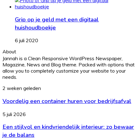
Grip op je geld met een digitaal
huishoudboekje
6 juli 2020
About
Jannah is a Clean Responsive WordPress Newspaper,
Magazine, News and Blog theme. Packed with options that
allow you to completely customize your website to your
needs.
Voordelig
2 weken geleden
een
Voordelig een container huren voor bedrijfsafval
container
huren
voor
Een
5 juli 2026
bedrijfsafval
stijlvol
Een stijlvol en kindvriendelijk interieur: zo bewaar
en
kindvriendelijk
je de balans
interieur: