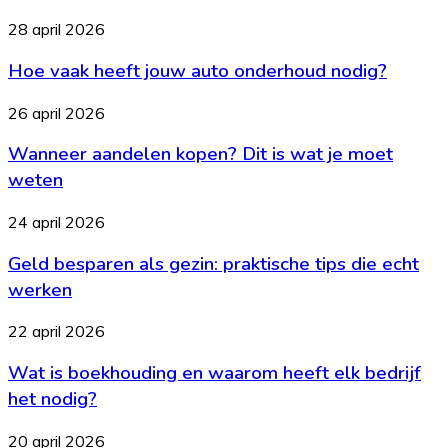
zo
Hoe
28 april 2026
bewaar
vaak
je
Hoe vaak heeft jouw auto onderhoud nodig?
heeft
de
jouw
balans
auto
Wanneer
26 april 2026
onderhoud
aandelen
nodig?
Wanneer aandelen kopen? Dit is wat je moet
kopen?
Dit
weten
is
wat
Geld
24 april 2026
je
besparen
moet
Geld besparen als gezin: praktische tips die echt
als
weten
gezin:
werken
praktische
tips
Wat
22 april 2026
die
is
echt
Wat is boekhouding en waarom heeft elk bedrijf
boekhouding
werken
en
het nodig?
waarom
heeft
Goedkoop
20 april 2026