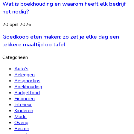
echt
Wat is boekhouding en waarom heeft elk bedrijf
boekhouding
werken
en
het nodig?
waarom
heeft
Goedkoop
20 april 2026
elk
eten
bedrijf
Goedkoop eten maken: zo zet je elke dag een
maken:
het
zo
lekkere maaltijd op tafel
nodig?
zet
je
Categorieën
elke
dag
Auto's
een
Beleggen
lekkere
Bespaartips
maaltijd
Boekhouding
op
Budgetfood
tafel
Financiën
Interieur
Kinderen
Mode
Overig
Reizen