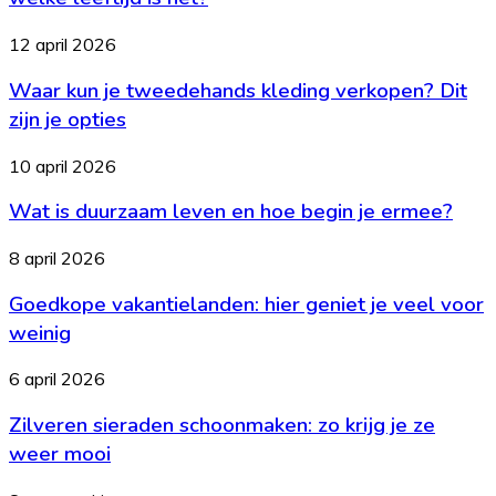
betekent
het
Waar
12 april 2026
en
kun
voor
Waar kun je tweedehands kleding verkopen? Dit
je
welke
tweedehands
zijn je opties
leeftijd
kleding
is
verkopen?
Wat
10 april 2026
het?
Dit
is
zijn
Wat is duurzaam leven en hoe begin je ermee?
duurzaam
je
leven
opties
en
Goedkope
8 april 2026
hoe
vakantielanden:
begin
Goedkope vakantielanden: hier geniet je veel voor
hier
je
geniet
weinig
ermee?
je
veel
Zilveren
6 april 2026
voor
sieraden
weinig
Zilveren sieraden schoonmaken: zo krijg je ze
schoonmaken:
zo
weer mooi
krijg
je