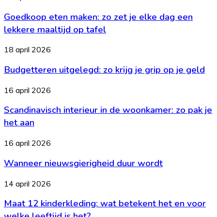
elk
eten
bedrijf
Goedkoop eten maken: zo zet je elke dag een
maken:
het
zo
lekkere maaltijd op tafel
nodig?
zet
je
Budgetteren
18 april 2026
elke
uitgelegd:
dag
Budgetteren uitgelegd: zo krijg je grip op je geld
zo
een
krijg
lekkere
je
Scandinavisch
16 april 2026
maaltijd
grip
interieur
op
op
Scandinavisch interieur in de woonkamer: zo pak je
in
tafel
je
de
het aan
geld
woonkamer:
zo
Wanneer
16 april 2026
pak
nieuwsgierigheid
je
Wanneer nieuwsgierigheid duur wordt
duur
het
wordt
aan
Maat
14 april 2026
12
Maat 12 kinderkleding: wat betekent het en voor
kinderkleding:
wat
welke leeftijd is het?