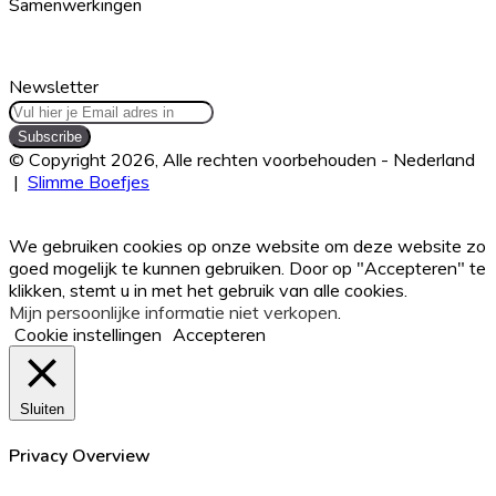
Samenwerkingen
ze
weer
mooi
Newsletter
Vul
hier
je
© Copyright 2026, Alle rechten voorbehouden - Nederland
Email
|
Slimme Boefjes
adres
Facebook
Twitter
WhatsApp
Telegram
Viber
Back
in
to
We gebruiken cookies op onze website om deze website zo
top
goed mogelijk te kunnen gebruiken. Door op "Accepteren" te
button
klikken, stemt u in met het gebruik van alle cookies.
Mijn persoonlijke informatie niet verkopen
.
Cookie instellingen
Accepteren
Sluiten
Privacy Overview