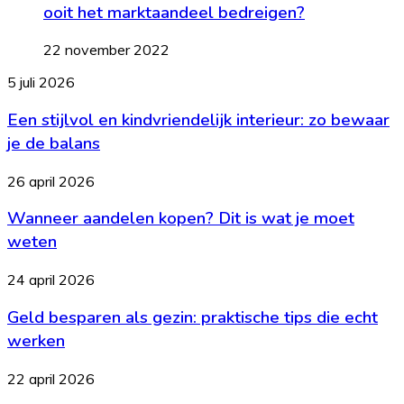
ooit het marktaandeel bedreigen?
22 november 2022
Een
5 juli 2026
stijlvol
Een stijlvol en kindvriendelijk interieur: zo bewaar
en
kindvriendelijk
je de balans
interieur:
zo
Wanneer
26 april 2026
bewaar
aandelen
je
Wanneer aandelen kopen? Dit is wat je moet
kopen?
de
Dit
weten
balans
is
wat
Geld
24 april 2026
je
besparen
moet
Geld besparen als gezin: praktische tips die echt
als
weten
gezin:
werken
praktische
tips
Wat
22 april 2026
die
is