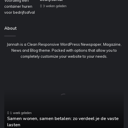
3 weken geleden
About
Jannah is a Clean Responsive WordPress Newspaper, Magazine,
News and Blog theme. Packed with options that allow you to
completely customize your website to your needs.
Samen
wonen,
samen
betalen:
zo
verdeel
je
de
1 week geleden
Samen wonen, samen betalen: zo verdeel je de vaste
vaste
lasten
lasten