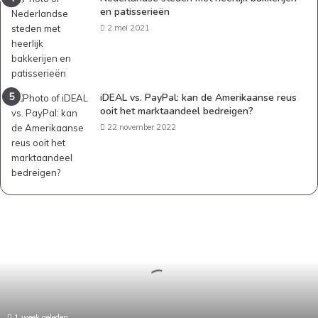
en patisserieën
2 mei 2021
iDEAL vs. PayPal: kan de Amerikaanse reus
ooit het marktaandeel bedreigen?
22 november 2022
Samen
wonen,
samen
betalen:
zo
verdeel
je
de
1 week geleden