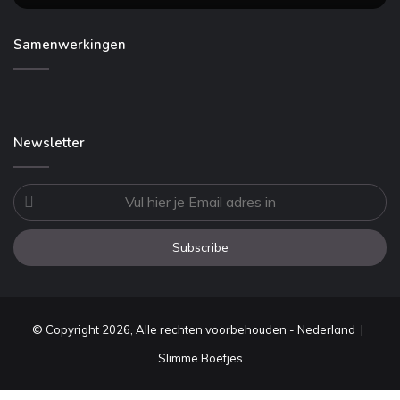
Samenwerkingen
Newsletter
Vul
hier
je
Email
adres
in
© Copyright 2026, Alle rechten voorbehouden - Nederland |
Slimme Boefjes
Facebook
Twitter
WhatsApp
Telegram
Viber