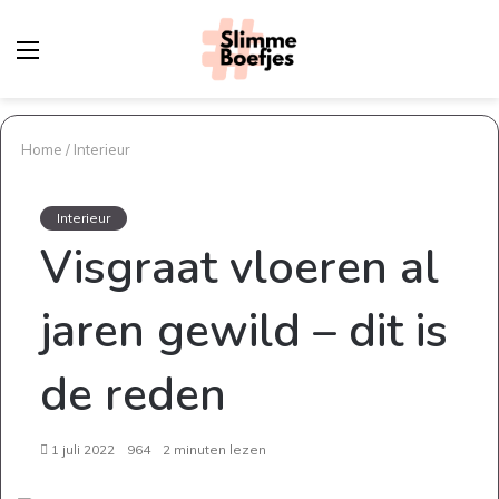
Menu
Z
na
Home
/
Interieur
Interieur
Visgraat vloeren al
jaren gewild – dit is
de reden
1 juli 2022
964
2 minuten lezen