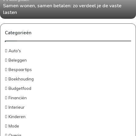
Samen wonen, samen betalen: zo verdeel je de vaste
vaste
lasten
lasten
Categorieën
Auto's
Beleggen
Bespaartips
Boekhouding
Budgetfood
Financiën
Interieur
Kinderen
Mode
Overig