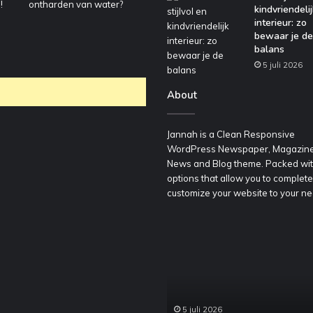
kindvriendelij
interieur: zo
bewaar je de
balans
5 juli 2026
About
Jannah is a Clean Responsive
WordPress Newspaper, Magazine
News and Blog theme. Packed wi
options that allow you to complete
customize your website to your ne
oordelig
Een
een
stijlvol
ontainer
en
huren
kindvriendelijk
oor
interieur:
edrijfsafval
zo
5 juli 2026