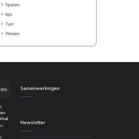
Sparen
tips
Tuin
Wonen
Samenwerkingen
ties
n
ren
afval
Newsletter
en
n