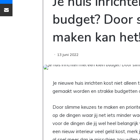
Je huis inricht
Deel via Email
budget? Door 
maken kan het
13 juni 2022
Je nieuwe huis inrichten kost niet alleen
gemaakt worden en strakke budgetten 
Door slimme keuzes te maken en prioritei
op de dingen waar jij net iets minder w
voor de dingen die jij wel heel belangrijk 
een nieuw interieur veel geld kost, merk j
al snel meer dan je misschien zou wille