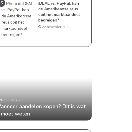
iDEAL vs. PayPal: kan
de Amerikaanse reus
ooit het marktaandeel
bedreigen?
22 november 2022
neer
Geld
delen
besparen
en?
als
gezin:
praktische
tips
die
26 april 2026
24 april 2026
t
echt
anneer aandelen kopen? Dit is wat
Geld besparen 
en
werken
e moet weten
tips die echt w