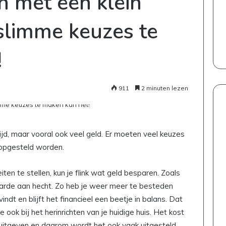
en met een klein
slimme keuzes te
!
911
2 minuten lezen
 tijd, maar vooral ook veel geld. Er moeten veel keuzes
opgesteld worden.
ten te stellen, kun je flink wat geld besparen. Zoals
aarde aan hecht. Zo heb je weer meer te besteden
vindt en blijft het financieel een beetje in balans. Dat
e ook bij het herinrichten van je huidige huis. Het kost
n uitgeven en daarom wordt het ook vaak uitgesteld.