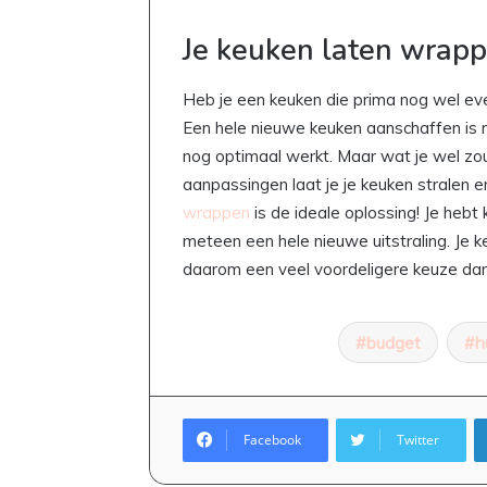
Je keuken laten wrap
Heb je een keuken die prima nog wel eve
Een hele nieuwe keuken aanschaffen is mi
nog optimaal werkt. Maar wat je wel zou 
aanpassingen laat je je keuken stralen en
wrappen
is de ideale oplossing! Je hebt 
Goedkoop
eten
meteen een hele nieuwe uitstraling. Je 
maken:
daarom een veel voordeligere keuze da
zo
zet
je
budget
h
elke
20 april 2026
dag
Goedkoop eten maken: zo zet
een
dag een lekkere maaltijd op 
lekkere
Facebook
Twitter
maaltijd
op