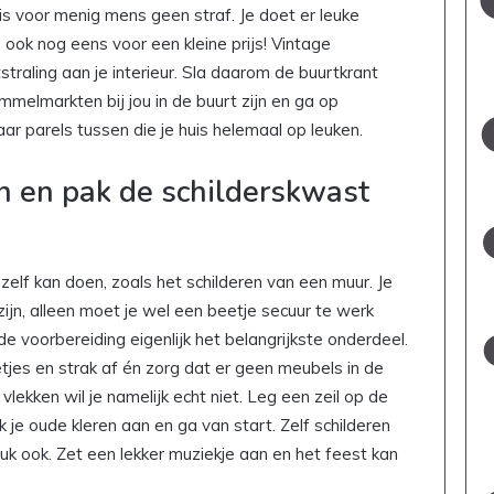
s voor menig mens geen straf. Je doet er leuke
ook nog eens voor een kleine prijs! Vintage
straling aan je interieur. Sla daarom de buurtkrant
melmarkten bij jou in de buurt zijn en ga op
ar parels tussen die je huis helemaal op leuken.
an en pak de schilderskwast
jk zelf kan doen, zoals het schilderen van een muur. Je
zijn, alleen moet je wel een beetje secuur te werk
de voorbereiding eigenlijk het belangrijkste onderdeel.
netjes en strak af én zorg dat er geen meubels in de
lekken wil je namelijk echt niet. Leg een zeil op de
k je oude kleren aan en ga van start. Zelf schilderen
leuk ook. Zet een lekker muziekje aan en het feest kan