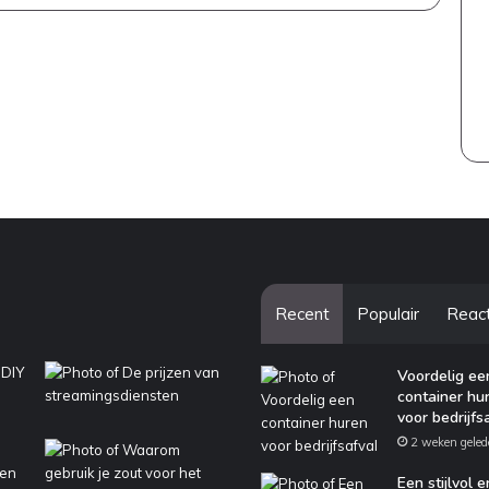
Recent
Populair
Reac
Voordelig ee
container hu
voor bedrijfs
2 weken geled
Een stijlvol e