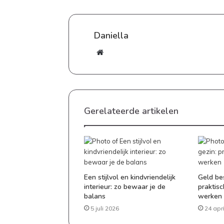
tafel
Daniella
Website
Gerelateerde artikelen
Een stijlvol en kindvriendelijk
Geld be
interieur: zo bewaar je de
praktisc
balans
werken
5 juli 2026
24 apr