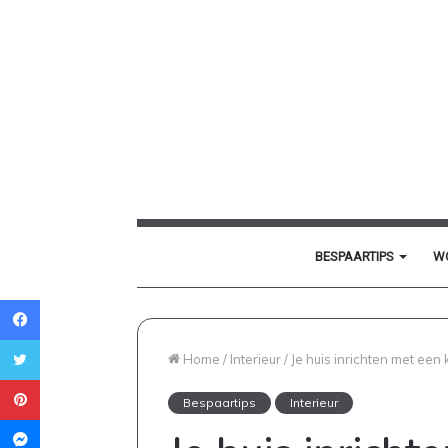
BESPAARTIPS
W
Facebook
Twitter
Home
/
Interieur
/
Je huis inrichten met een
Pinterest
Bespaartips
Interieur
Messenger