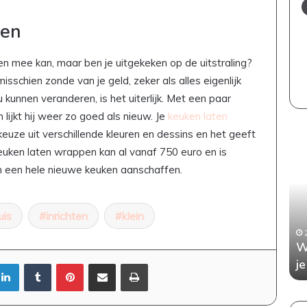
pen
n mee kan, maar ben je uitgekeken op de uitstraling?
sschien zonde van je geld, zeker als alles eigenlijk
kunnen veranderen, is het uiterlijk. Met een paar
 lijkt hij weer zo goed als nieuw. Je
keuken laten
keuze uit verschillende kleuren en dessins en het geeft
Een
Wan
stijlvol
aan
keuken laten wrappen kan al vanaf 750 euro en is
en
kop
n een hele nieuwe keuken aanschaffen.
kindvriendelijk
Dit
interieur:
is
zo
wat
uis
inrichten
klein
bewaar
je
5 juli 2026
je
moe
 je elke
Een stijlvol en kindvriendelijk interieur:
W
de
wet
tafel
zo bewaar je de balans
j
LinkedIn
Tumblr
Pinterest
Deel via Email
Print
balans