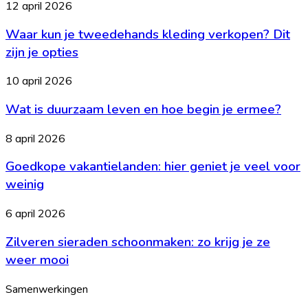
Waar
12 april 2026
en
kun
voor
Waar kun je tweedehands kleding verkopen? Dit
je
welke
tweedehands
zijn je opties
leeftijd
kleding
is
verkopen?
Wat
10 april 2026
het?
Dit
is
zijn
Wat is duurzaam leven en hoe begin je ermee?
duurzaam
je
leven
opties
en
Goedkope
8 april 2026
hoe
vakantielanden:
begin
Goedkope vakantielanden: hier geniet je veel voor
hier
je
geniet
weinig
ermee?
je
veel
Zilveren
6 april 2026
voor
sieraden
weinig
Zilveren sieraden schoonmaken: zo krijg je ze
schoonmaken:
zo
weer mooi
krijg
je
Samenwerkingen
ze