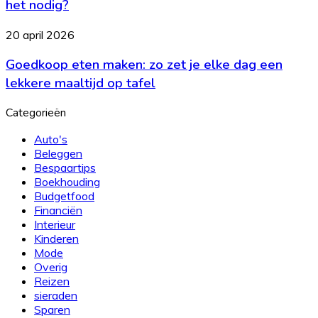
het nodig?
waarom
heeft
Goedkoop
20 april 2026
elk
eten
bedrijf
Goedkoop eten maken: zo zet je elke dag een
maken:
het
zo
lekkere maaltijd op tafel
nodig?
zet
je
Categorieën
elke
dag
Auto's
een
Beleggen
lekkere
Bespaartips
maaltijd
Boekhouding
op
Budgetfood
tafel
Financiën
Interieur
Kinderen
Mode
Overig
Reizen
sieraden
Sparen