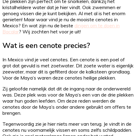
De plekken zijn perfect om te snorkelen, dankzij het
kristalheldere water dat je hier vindt. Ook zwemmen er
genoeg vissen die je kunt bekijken. Al met al is het enorm
genieten! Maar waar vind je nu de mooiste cenotes in
Mexico? En wat zijn nu de beste
dingen om te doen in
Bacalar
? Wij zochten het voor je uit!
Wat is een cenote precies?
In Mexico vind je veel cenotes. Een cenote is een poel of
grot dat gevuld is met zoetwater. Dit zoete water is eigenlijk
zeewater, maar dit is gefilterd door de kalksteen grondlaag.
Voor de Maya’s waren deze cenotes heilige plekken.
Zij geloofde namelijk dat dit de ingang naar de onderwereld
was. Deze plek was voor de Maya’s een van de drie plekken
waar hun goden leefden. Om deze reden werden de
cenotes door de Maya’s onder andere gebruikt om offers te
brengen.
Tegenwoordig zie je hier niets meer van terug. Je vindt in de
cenotes nu voornamelijk vissen en soms zelfs schildpadden.
Ook zie je snel meterslange lianen onder het water!