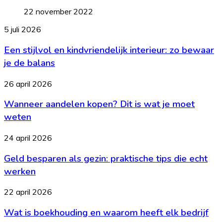
22 november 2022
Een
5 juli 2026
stijlvol
Een stijlvol en kindvriendelijk interieur: zo bewaar
en
kindvriendelijk
je de balans
interieur:
zo
Wanneer
26 april 2026
bewaar
aandelen
je
Wanneer aandelen kopen? Dit is wat je moet
kopen?
de
Dit
weten
balans
is
wat
Geld
24 april 2026
je
besparen
moet
Geld besparen als gezin: praktische tips die echt
als
weten
gezin:
werken
praktische
tips
Wat
22 april 2026
die
is
echt
Wat is boekhouding en waarom heeft elk bedrijf
boekhouding
werken
en