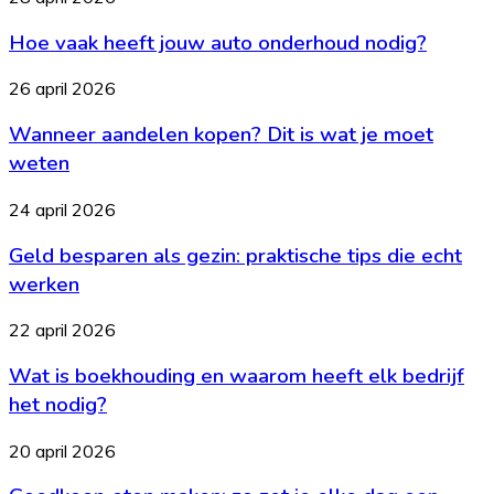
bewaar
vaak
je
Hoe vaak heeft jouw auto onderhoud nodig?
heeft
de
jouw
balans
auto
Wanneer
26 april 2026
onderhoud
aandelen
nodig?
Wanneer aandelen kopen? Dit is wat je moet
kopen?
Dit
weten
is
wat
Geld
24 april 2026
je
besparen
moet
Geld besparen als gezin: praktische tips die echt
als
weten
gezin:
werken
praktische
tips
Wat
22 april 2026
die
is
echt
Wat is boekhouding en waarom heeft elk bedrijf
boekhouding
werken
en
het nodig?
waarom
heeft
Goedkoop
20 april 2026
elk
eten
bedrijf
maken: