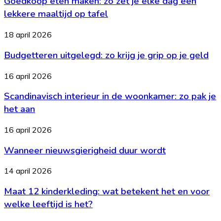
Goedkoop eten maken: zo zet je elke dag een
het
zo
lekkere maaltijd op tafel
nodig?
zet
je
Budgetteren
18 april 2026
elke
uitgelegd:
dag
Budgetteren uitgelegd: zo krijg je grip op je geld
zo
een
krijg
lekkere
je
Scandinavisch
16 april 2026
maaltijd
grip
interieur
op
op
Scandinavisch interieur in de woonkamer: zo pak je
in
tafel
je
de
het aan
geld
woonkamer:
zo
Wanneer
16 april 2026
pak
nieuwsgierigheid
je
Wanneer nieuwsgierigheid duur wordt
duur
het
wordt
aan
Maat
14 april 2026
12
Maat 12 kinderkleding: wat betekent het en voor
kinderkleding:
wat
welke leeftijd is het?
betekent
het