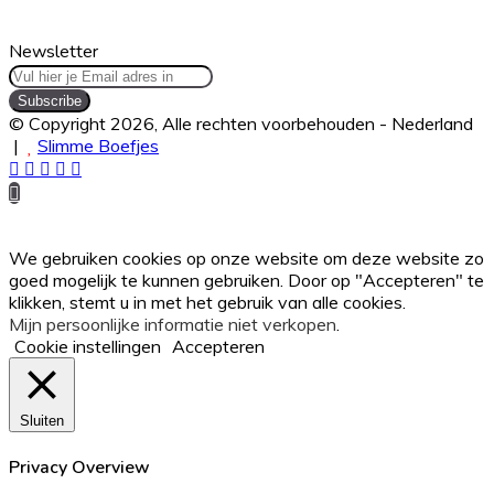
weer
mooi
Newsletter
Vul
hier
je
© Copyright 2026, Alle rechten voorbehouden - Nederland
Email
|
Slimme Boefjes
adres
Facebook
Twitter
WhatsApp
Telegram
Viber
in
Back
to
top
button
We gebruiken cookies op onze website om deze website zo
goed mogelijk te kunnen gebruiken. Door op "Accepteren" te
klikken, stemt u in met het gebruik van alle cookies.
Mijn persoonlijke informatie niet verkopen
.
Cookie instellingen
Accepteren
Sluiten
Privacy Overview