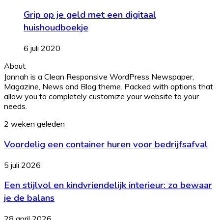
Grip op je geld met een digitaal
huishoudboekje
6 juli 2020
About
Jannah is a Clean Responsive WordPress Newspaper,
Magazine, News and Blog theme. Packed with options that
allow you to completely customize your website to your
needs.
Voordelig
2 weken geleden
een
Voordelig een container huren voor bedrijfsafval
container
huren
voor
Een
5 juli 2026
bedrijfsafval
stijlvol
Een stijlvol en kindvriendelijk interieur: zo bewaar
en
kindvriendelijk
je de balans
interieur:
zo
Hoe
28 april 2026