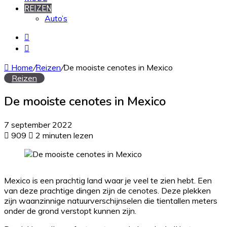
REIZEN
Auto’s
Zoek
naar
Willekeurig
artikel
Home
/
Reizen
/
De mooiste cenotes in Mexico
Reizen
De mooiste cenotes in Mexico
7 september 2022
909
2 minuten lezen
Mexico is een prachtig land waar je veel te zien hebt. Een
van deze prachtige dingen zijn de cenotes. Deze plekken
zijn waanzinnige natuurverschijnselen die tientallen meters
onder de grond verstopt kunnen zijn.