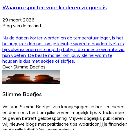
Waarom sporten voor kinderen zo goed is
29 maart 2026
Blog van de maand
Nu de dagen korter worden en de temperatuur lager, is het
belangrijker dan ooit om je kleintje warm te houden. Net als
bij volwassenen ontsnapt bij baby’s de meeste warmte via
hun voeten. De beste manier om jouw kleine warm te
houden is dus met sokjes of slofjes.
Over Slimme Boefjes
Slimme Boefjes
Wij van Slimme Boefjes zijn koopjesjagers in hart en nieren
en doen ons best om jullie zoveel mogelijk tips & tricks mee
te geven betreft geldbesparing. Vrijwel dagelijks publiceren
wij nieuwe blogs met praktische tips waardoor jij je financiën
op de rails krijgt! Veel leesplezier :-)