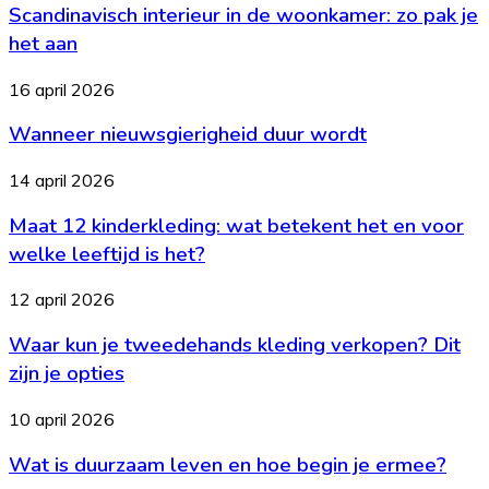
op
Scandinavisch interieur in de woonkamer: zo pak je
in
tafel
je
de
het aan
geld
woonkamer:
zo
Wanneer
16 april 2026
pak
nieuwsgierigheid
je
Wanneer nieuwsgierigheid duur wordt
duur
het
wordt
aan
Maat
14 april 2026
12
Maat 12 kinderkleding: wat betekent het en voor
kinderkleding:
wat
welke leeftijd is het?
betekent
het
Waar
12 april 2026
en
kun
voor
Waar kun je tweedehands kleding verkopen? Dit
je
welke
tweedehands
zijn je opties
leeftijd
kleding
is
verkopen?
Wat
10 april 2026
het?
Dit
is
zijn
Wat is duurzaam leven en hoe begin je ermee?
duurzaam
je
leven