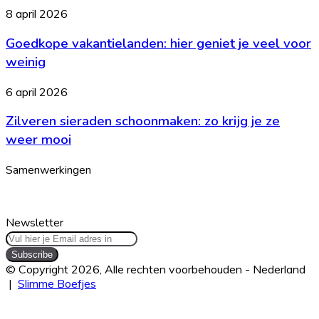
opties
en
Goedkope
8 april 2026
hoe
vakantielanden:
begin
Goedkope vakantielanden: hier geniet je veel voor
hier
je
geniet
weinig
ermee?
je
veel
Zilveren
6 april 2026
voor
sieraden
weinig
Zilveren sieraden schoonmaken: zo krijg je ze
schoonmaken:
zo
weer mooi
krijg
je
Samenwerkingen
ze
weer
mooi
Newsletter
Vul
hier
je
© Copyright 2026, Alle rechten voorbehouden - Nederland
Email
|
Slimme Boefjes
adres
Facebook
Twitter
WhatsApp
Telegram
Viber
Back
in
to