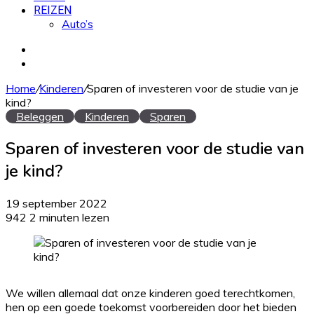
REIZEN
Auto’s
Zoek
naar
Willekeurig
artikel
Home
/
Kinderen
/
Sparen of investeren voor de studie van je
kind?
Beleggen
Kinderen
Sparen
Sparen of investeren voor de studie van
je kind?
19 september 2022
942
2 minuten lezen
We willen allemaal dat onze kinderen goed terechtkomen,
hen op een goede toekomst voorbereiden door het bieden