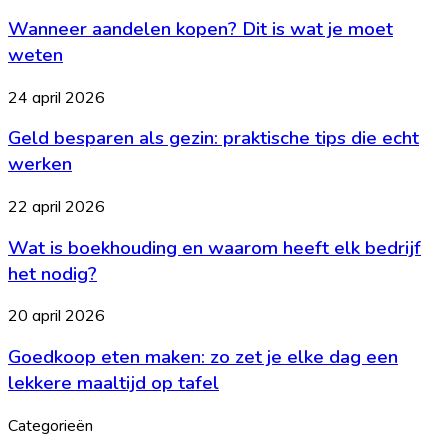
aandelen
je
Wanneer aandelen kopen? Dit is wat je moet
kopen?
de
Dit
weten
balans
is
wat
Geld
24 april 2026
je
besparen
moet
Geld besparen als gezin: praktische tips die echt
als
weten
gezin:
werken
praktische
tips
Wat
22 april 2026
die
is
echt
Wat is boekhouding en waarom heeft elk bedrijf
boekhouding
werken
en
het nodig?
waarom
heeft
Goedkoop
20 april 2026
elk
eten
bedrijf
Goedkoop eten maken: zo zet je elke dag een
maken:
het
zo
lekkere maaltijd op tafel
nodig?
zet
je
Categorieën
elke