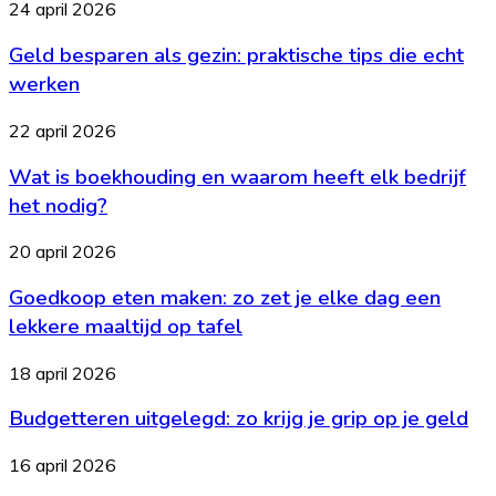
Geld
24 april 2026
je
besparen
moet
Geld besparen als gezin: praktische tips die echt
als
weten
gezin:
werken
praktische
tips
Wat
22 april 2026
die
is
echt
Wat is boekhouding en waarom heeft elk bedrijf
boekhouding
werken
en
het nodig?
waarom
heeft
Goedkoop
20 april 2026
elk
eten
bedrijf
Goedkoop eten maken: zo zet je elke dag een
maken:
het
zo
lekkere maaltijd op tafel
nodig?
zet
je
Budgetteren
18 april 2026
elke
uitgelegd:
dag
Budgetteren uitgelegd: zo krijg je grip op je geld
zo
een
krijg
lekkere
je
Scandinavisch
16 april 2026
maaltijd
grip
interieur
op