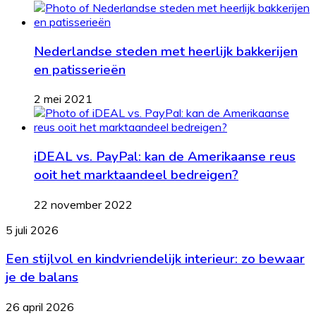
Nederlandse steden met heerlijk bakkerijen
en patisserieën
2 mei 2021
iDEAL vs. PayPal: kan de Amerikaanse reus
ooit het marktaandeel bedreigen?
22 november 2022
Een
5 juli 2026
stijlvol
Een stijlvol en kindvriendelijk interieur: zo bewaar
en
kindvriendelijk
je de balans
interieur:
zo
Wanneer
26 april 2026
bewaar