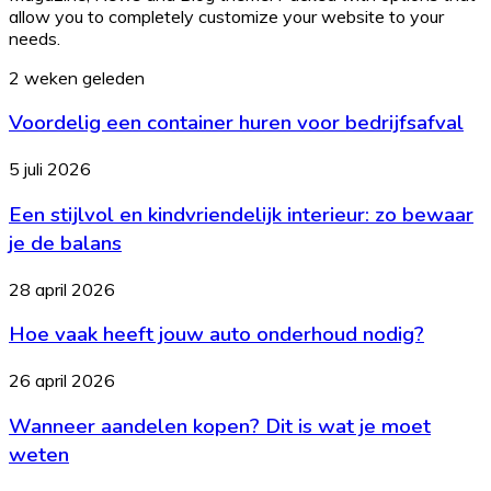
allow you to completely customize your website to your
needs.
Voordelig
2 weken geleden
een
Voordelig een container huren voor bedrijfsafval
container
huren
voor
Een
5 juli 2026
bedrijfsafval
stijlvol
Een stijlvol en kindvriendelijk interieur: zo bewaar
en
kindvriendelijk
je de balans
interieur:
zo
Hoe
28 april 2026
bewaar
vaak
je
Hoe vaak heeft jouw auto onderhoud nodig?
heeft
de
jouw
balans
auto
Wanneer
26 april 2026
onderhoud
aandelen
nodig?
Wanneer aandelen kopen? Dit is wat je moet
kopen?
Dit
weten
is
wat