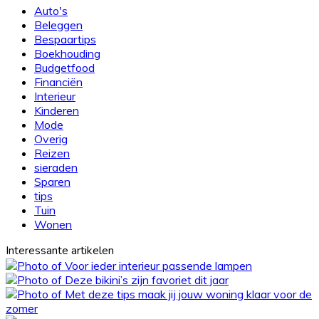
dag
Auto's
een
Beleggen
lekkere
Bespaartips
maaltijd
Boekhouding
op
Budgetfood
tafel
Financiën
Interieur
Kinderen
Mode
Overig
Reizen
sieraden
Sparen
tips
Tuin
Wonen
Interessante artikelen