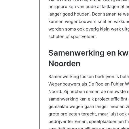
e
hergebruiken van oude asfaltlagen of he
l
e
langer goed houden. Door samen te wer
n
kunnen wegenbouwers snel en vakkundi
k
worden soms ook overig klein werk uitg
o
scholen of sportvelden.
p
e
n
Samenwerking en kwali
?
Noorden
D
i
t
Samenwerking tussen bedrijven is belan
i
Wegenbouwers als De Roo en Fuhler W
s
Noord. Zij hebben samen de nieuwste 
w
a
samenwerking kan elk project efficiënt
t
gemaakte wegen gaan langer mee en zijn
j
grote projecten terecht, maar juist ook
e
bedrijventerreinen, speelplaatsen en f
m
o
kwaliteit hoog en blijven de kosten b