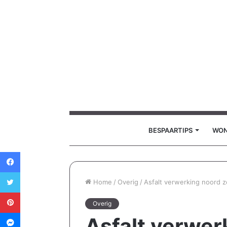
BESPAARTIPS
WO
Facebook
Twitter
Home
/
Overig
/
Asfalt verwerking noord z
Pinterest
Overig
Messenger
Asfalt verwer