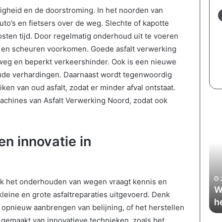
iligheid en de doorstroming. In het noorden van
o’s en fietsers over de weg. Slechte of kapotte
osten tijd. Door regelmatig onderhoud uit te voeren
n en scheuren voorkomen. Goede asfalt verwerking
 weg en beperkt verkeershinder. Ook is een nieuwe
 oude verhardingen. Daarnaast wordt tegenwoordig
en van oud asfalt, zodat er minder afval ontstaat.
achines van Asfalt Verwerking Noord, zodat ook
G
W
e
a
l
t
n innovatie in
d
i
b
s
e
b
s
o
24 april 2026
ook het onderhouden van wegen vraagt kennis en
p
e
t is wat
Geld besparen als gezin: praktische
W
a
k
kleine en grote asfaltreparaties uitgevoerd. Denk
tips die echt werken
h
r
h
t opnieuw aanbrengen van belijning, of het herstellen
e
o
 gemaakt van innovatieve technieken, zoals het