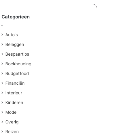
n
m
a
Categorieën
k
e
n
Auto's
:
Beleggen
z
o
Bespaartips
z
Boekhouding
e
t
Budgetfood
j
Financiën
e
Interieur
e
l
Kinderen
k
Mode
e
d
Overig
a
Reizen
g
e