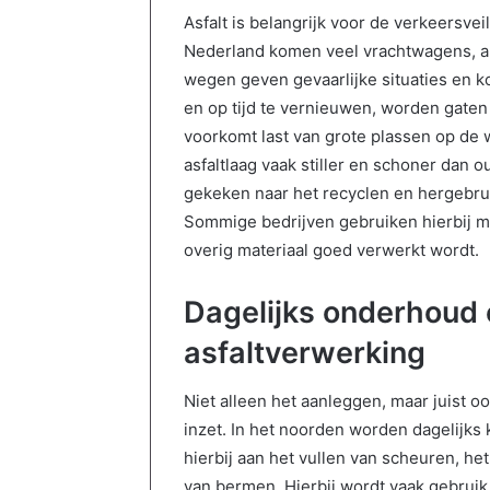
Asfalt is belangrijk voor de verkeersve
Nederland komen veel vrachtwagens, aut
wegen geven gevaarlijke situaties en k
en op tijd te vernieuwen, worden gate
voorkomt last van grote plassen op de
asfaltlaag vaak stiller en schoner dan
gekeken naar het recyclen en hergebruik
Sommige bedrijven gebruiken hierbij m
W
overig materiaal goed verwerkt wordt.
a
n
Dagelijks onderhoud e
n
e
asfaltverwerking
e
r
26 april 2026
Niet alleen het aanleggen, maar juist 
a
kindvriendelijk
Wanneer aandelen kopen? Di
a
inzet. In het noorden worden dagelijks 
ewaar je de balans
je moet weten
n
hierbij aan het vullen van scheuren, he
d
van bermen. Hierbij wordt vaak gebruik