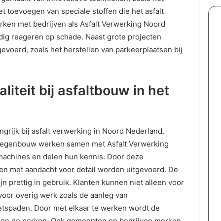
n
u
t toevoegen van speciale stoffen die het asfalt
a
d
l
i
ken met bedrijven als Asfalt Verwerking Noord
s
n
g reageren op schade. Naast grote projecten
g
g
evoerd, zoals het herstellen van parkeerplaatsen bij
e
e
z
n
i
w
n
a
teit bij asfaltbouw in het
:
a
p
r
r
o
a
m
grijk bij asfalt verwerking in Noord Nederland.
k
h
egenbouw werken samen met Asfalt Verwerking
t
e
machines en delen hun kennis. Door deze
i
e
s
f
 en met aandacht voor detail worden uitgevoerd. De
c
t
 prettig in gebruik. Klanten kunnen niet alleen voor
h
e
 voor overig werk zoals de aanleg van
e
l
ietspaden. Door met elkaar te werken wordt de
t
k
i
b
innen de perken. Ook gemeenten en bedrijven merken