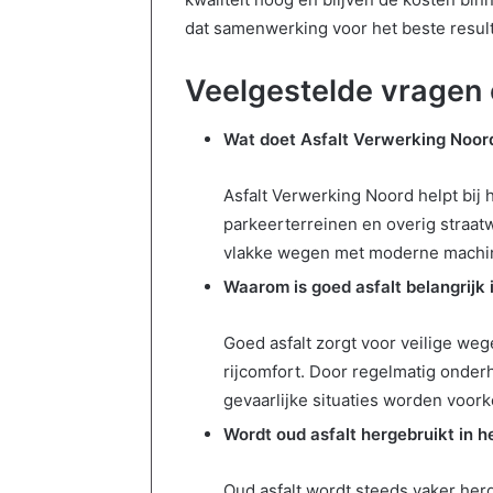
e
dat samenwerking voor het beste result
t
w
Veelgestelde vragen 
e
t
e
Wat doet Asfalt Verwerking Noor
n
Asfalt Verwerking Noord helpt bij
parkeerterreinen en overig straat
vlakke wegen met moderne machin
Waarom is goed asfalt belangrijk 
Goed asfalt zorgt voor veilige we
rijcomfort. Door regelmatig onde
gevaarlijke situaties worden voor
Wordt oud asfalt hergebruikt in 
Oud asfalt wordt steeds vaker herg