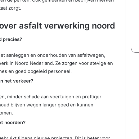
p
e
aat zorgt.
s
d
d
r
over asfalt verwerking noord
i
i
e
j
e
f
d precies?
c
h
h
e
 het aanleggen en onderhouden van asfaltwegen,
t
t
werk in Noord Nederland. Ze zorgen voor stevige en
w
n
e
o
es en goed opgeleid personeel.
r
d
in het verkeer?
k
i
e
g
gen, minder schade aan voertuigen en prettiger
n
?
rhoud blijven wegen langer goed en kunnen
komen.
het noorden?
ebruikt tijdens nieuwe projecten. Dit is beter voor