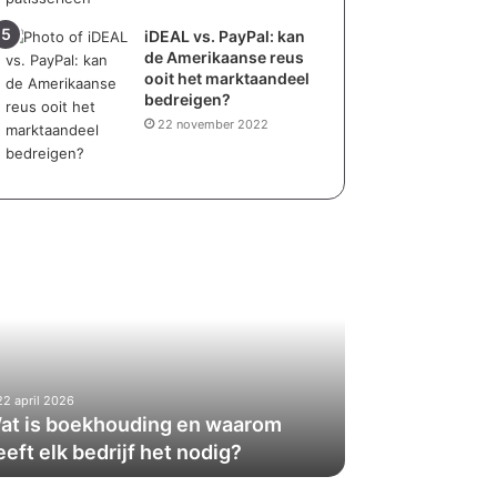
iDEAL vs. PayPal: kan
de Amerikaanse reus
ooit het marktaandeel
bedreigen?
22 november 2022
G
o
e
d
k
o
20 april 2026
o
Goedkoop eten
22 april 2026
p
at is boekhouding en waarom
elke dag een l
e
eeft elk bedrijf het nodig?
tafel
t
e