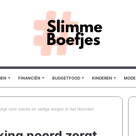
NEN
FINANCIËN
BUDGETFOOD
KINDEREN
MODE
orgt voor sterke en veilige wegen in het Noorden
king noord zorgt