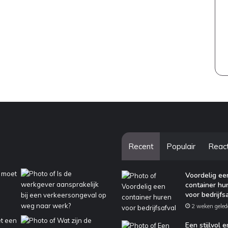
Recent
Populair
Reac
Voordelig ee
container hu
voor bedrijfs
2 weken geled
Een stijlvol e