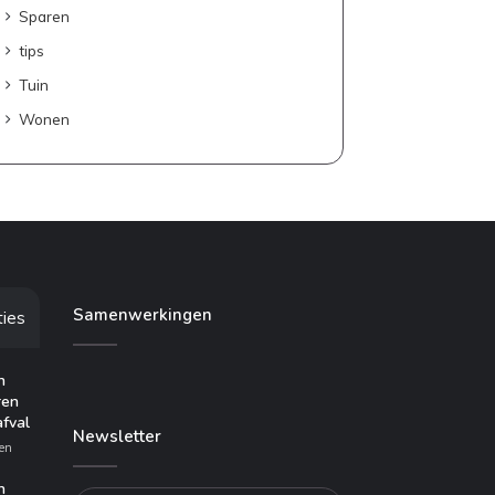
Sparen
tips
Tuin
Wonen
Samenwerkingen
ties
n
ren
afval
Newsletter
en
n