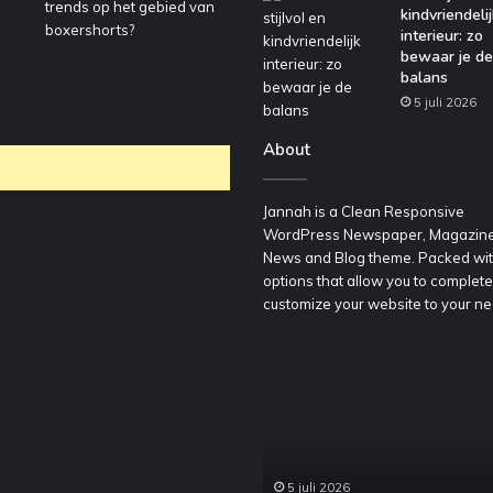
kindvriendelij
interieur: zo
bewaar je de
balans
5 juli 2026
About
Jannah is a Clean Responsive
WordPress Newspaper, Magazine
News and Blog theme. Packed wi
options that allow you to complete
customize your website to your ne
oordelig
Een
een
stijlvol
ontainer
en
huren
kindvriendelijk
oor
interieur:
edrijfsafval
zo
5 juli 2026