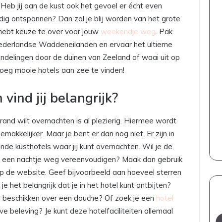
Heb jij aan de kust ook het gevoel er écht even
lledig ontspannen? Dan zal je blij worden van het grote
 hebt keuze te over voor jouw
weekendje weg
. Pak
Nederlandse Waddeneilanden en ervaar het ultieme
ndelingen door de duinen van Zeeland of waai uit op
noeg mooie hotels aan zee te vinden!
 vind jij belangrijk?
trand wilt overnachten is al plezierig. Hiermee wordt
makkelijker. Maar je bent er dan nog niet. Er zijn in
nde kusthotels waar jij kunt overnachten. Wil je de
r een nachtje weg vereenvoudigen? Maak dan gebruik
op de website. Geef bijvoorbeeld aan hoeveel sterren
e het belangrijk dat je in het hotel kunt ontbijten?
beschikken over een douche? Of zoek je een
hotel
e beleving? Je kunt deze hotelfaciliteiten allemaal