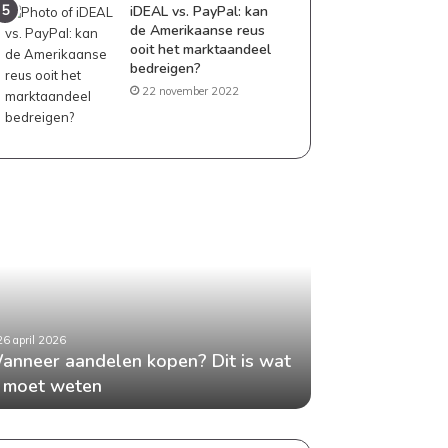
iDEAL vs. PayPal: kan
de Amerikaanse reus
ooit het marktaandeel
bedreigen?
22 november 2022
neer
Geld
delen
besparen
en?
als
gezin:
praktische
tips
die
26 april 2026
24 april 2026
t
echt
anneer aandelen kopen? Dit is wat
Geld besparen 
en
werken
e moet weten
tips die echt w