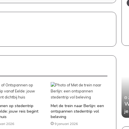
Een
Wan
stijlvol
aan
en
kop
kindvriendelijk
Dit
interieur:
is
zo
wat
bewaar
je
5 juli 2026
je
moe
 je elke
Een stijlvol en kindvriendelijk interieur:
W
de
wet
nen op stedentrip
Met de trein naar Berlijn: een
tafel
zo bewaar je de balans
j
lde: jouw reis begint
ontspannen stedentrip vol
balans
huis
beleving
uari 2026
9 januari 2026