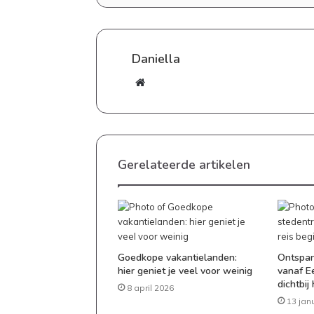
Daniella
Website
Goedkoop
eten
Gerelateerde artikelen
maken:
zo
zet
je
elke
20 april 2026
dag
Goedkoop eten maken: zo zet
een
Goedkope vakantielanden:
Ontspan
dag een lekkere maaltijd op 
hier geniet je veel voor weinig
vanaf Ee
lekkere
dichtbij 
maaltijd
8 april 2026
op
13 jan