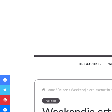
BESPAARTIPS
W
Facebook
Twitter
Home
/
Reizen
/
Weekendje ertussenuit in
Pinterest
Reizen
Messenger
Weekendje ertu