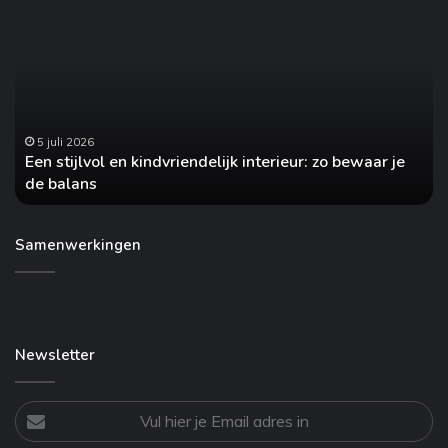
stijlvol
va
en
he
kindvriendelijk
jo
interieur:
au
zo
on
bewaar
no
je
5 juli 2026
Een stijlvol en kindvriendelijk interieur: zo bewaar je
de
de balans
balans
Samenwerkingen
Newsletter
Vul
hier