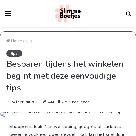
Menu
Z
na
Home
/
tips
tips
Besparen tijdens het winkelen
begint met deze eenvoudige
tips
24 februari 2026
444
2 minuten lezen
Shoppen is leuk. Nieuwe kleding, gadgets of cadeaus
geven je vaak een goed gevoel. Toch kan het snel duur