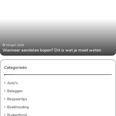
Wanneer
aandelen
kopen?
Dit
is
wat
je
moet
weten
26 april 2026
Wanneer aandelen kopen? Dit is wat je moet weten
Categorieën
Auto's
Beleggen
Bespaartips
Boekhouding
Budgetfood