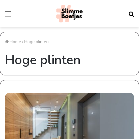
Menu
Z
n
Home
/
Hoge plinten
Hoge plinten