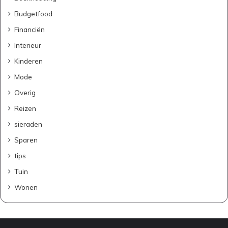
?
Budgetfood
D
i
Financiën
t
Interieur
i
s
Kinderen
w
Mode
a
t
Overig
j
Reizen
e
m
sieraden
o
Sparen
e
t
tips
w
Tuin
e
t
Wonen
e
n