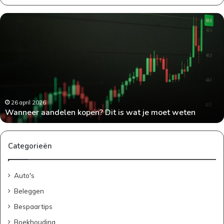
W
a
n
n
e
e
r
a
a
26 april 2026
Wanneer aandelen kopen? Dit is wat je moet weten
n
d
e
l
Categorieën
e
n
Auto's
k
o
Beleggen
p
Bespaartips
e
n
Boekhouding