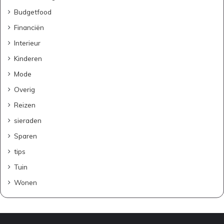
:
Budgetfood
p
r
Financiën
a
Interieur
k
t
Kinderen
i
Mode
s
c
Overig
h
Reizen
e
t
sieraden
i
Sparen
p
s
tips
d
Tuin
i
e
Wonen
e
c
h
t