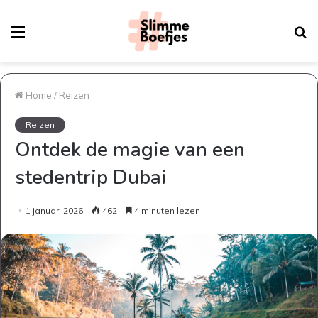
Menu
Z
n
Home
/
Reizen
Reizen
Ontdek de magie van een
stedentrip Dubai
1 januari 2026
462
4 minuten lezen