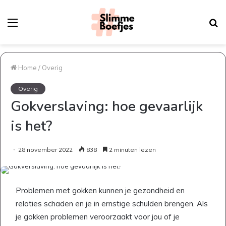
Menu
Z
na
Home
/
Overig
Overig
Gokverslaving: hoe gevaarlijk
is het?
28 november 2022
838
2 minuten lezen
Problemen met gokken kunnen je gezondheid en
relaties schaden en je in ernstige schulden brengen. Als
je gokken problemen veroorzaakt voor jou of je