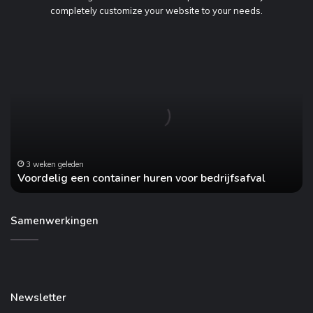
completely customize your website to your needs.
Voordelig
een
container
huren
voor
bedrijfsafval
3 weken geleden
Voordelig een container huren voor bedrijfsafval
Samenwerkingen
Newsletter