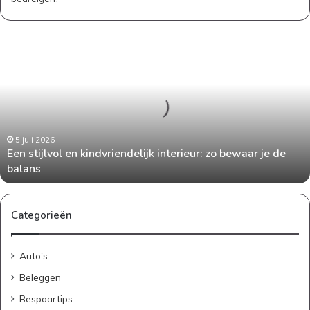
Een
stijlvol
en
kindvriendelijk
interieur:
zo
bewaar
je
5 juli 2026
Een stijlvol en kindvriendelijk interieur: zo bewaar je de
de
balans
balans
Categorieën
Auto's
Beleggen
Bespaartips