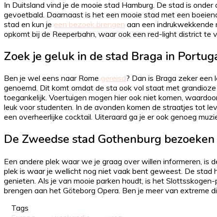
In Duitsland vind je de mooie stad Hamburg. De stad is onde
gevoetbald. Daarnaast is het een mooie stad met een boeiend
stad en kun je
een bezoek brengen
aan een indrukwekkende mod
opkomt bij de Reeperbahn, waar ook een red-light district te v
Zoek je geluk in de stad Braga in Portuga
Ben je wel eens naar Rome
gereisd
? Dan is Braga zeker een 
genoemd. Dit komt omdat de sta ook vol staat met grandioze 
toegankelijk. Voertuigen mogen hier ook niet komen, waardoor j
leuk voor studenten. In de avonden komen de straatjes tot lev
een overheerlijke cocktail. Uiteraard ga je er ook genoeg muz
De Zweedse stad Gothenburg bezoeken
Een andere plek waar we je graag over willen informeren, is 
plek is waar je wellicht nog niet vaak bent geweest. De stad
genieten. Als je van mooie parken houdt, is het Slottsskogen-p
brengen aan het Göteborg Opera. Ben je meer van extreme di
Tags