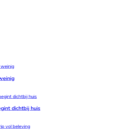
weinig
int dichtbij huis