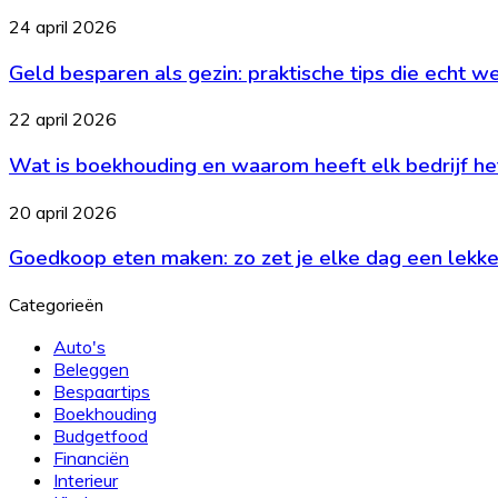
de
is
Geld
24 april 2026
balans
wat
besparen
je
Geld besparen als gezin: praktische tips die echt w
als
moet
gezin:
weten
praktische
Wat
22 april 2026
tips
is
die
Wat is boekhouding en waarom heeft elk bedrijf he
boekhouding
echt
en
werken
waarom
Goedkoop
20 april 2026
heeft
eten
elk
Goedkoop eten maken: zo zet je elke dag een lekker
maken:
bedrijf
zo
het
zet
Categorieën
nodig?
je
elke
Auto's
dag
Beleggen
een
Bespaartips
lekkere
Boekhouding
maaltijd
Budgetfood
op
Financiën
tafel
Interieur