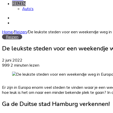
REIZEN
Auto’s
Zoek
naar
Willekeurig
artikel
Home
/
Reizen
/
De leukste steden voor een weekendje weg in 
Reizen
De leukste steden voor een weekendje w
2 juni 2022
999
2 minuten lezen
Er zijn in Europa enorm veel steden te vinden waar je een we
hoe leuk is het om naar een minder bekende plek te gaan? In d
Ga de Duitse stad Hamburg verkennen!