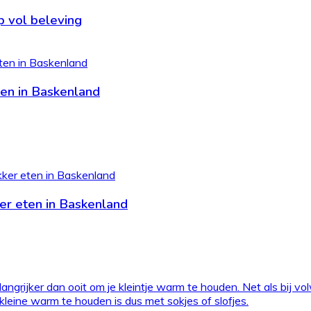
p vol beleving
eten in Baskenland
ker eten in Baskenland
angrijker dan ooit om je kleintje warm te houden. Net als bij v
eine warm te houden is dus met sokjes of slofjes.