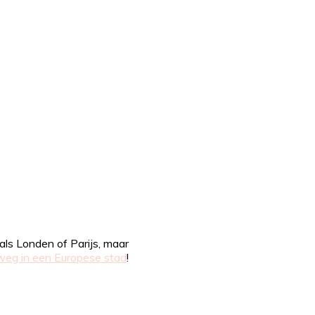
als Londen of Parijs, maar
eg in een Europese stad
!