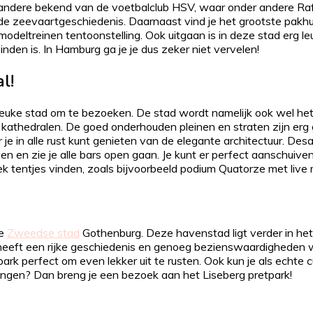
r andere bekend van de voetbalclub HSV, waar onder andere Raf
e zeevaartgeschiedenis. Daarnaast vind je het grootste pakhu
eltreinen tentoonstelling. Ook uitgaan is in deze stad erg leu
inden is. In Hamburg ga je je dus zeker niet vervelen!
l!
leuke stad om te bezoeken. De stad wordt namelijk ook wel h
kathedralen. De goed onderhouden pleinen en straten zijn erg
e in alle rust kunt genieten van de elegante architectuur. Desa
en en zie je alle bars open gaan. Je kunt er perfect aanschuive
iek tentjes vinden, zoals bijvoorbeeld podium Quatorze met live
de
Zweedse stad
Gothenburg. Deze havenstad ligt verder in he
 heeft een rijke geschiedenis en genoeg bezienswaardigheden wa
ark perfect om even lekker uit te rusten. Ook kun je als echte 
ngen? Dan breng je een bezoek aan het Liseberg pretpark!