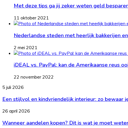
Met deze tips ga jij zeker weten geld bespare
11 oktober 2021
Nederlandse steden met heerlijk bakkerijen en
2 mei 2021
iDEAL vs. PayPal: kan de Amerikaanse reus oo
22 november 2022
Een
5 juli 2026
stijlvol
Een stijlvol en kindvriendelijk interieur: zo bewaar 
en
kindvriendelijk
interieur:
Wanneer
26 april 2026
zo
aandelen
bewaar
Wanneer aandelen kopen? Dit is wat je moet wete
kopen?
je
Dit