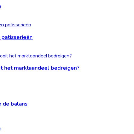
n
 patisserieën
it het marktaandeel bedreigen?
je de balans
n