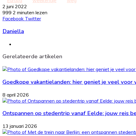
Europa
weekendje
weg
2 juni 2022
999
2 minuten lezen
LinkedIn
Tumblr
Pinterest
WhatsApp
Deel
Print
Facebook
Twitter
via
Daniella
Email
Website
Gerelateerde artikelen
Goedkope vakantielanden: hier geniet je veel voor 
8 april 2026
Ontspannen op stedentrip vanaf Eelde: jouw reis beg
13 januari 2026