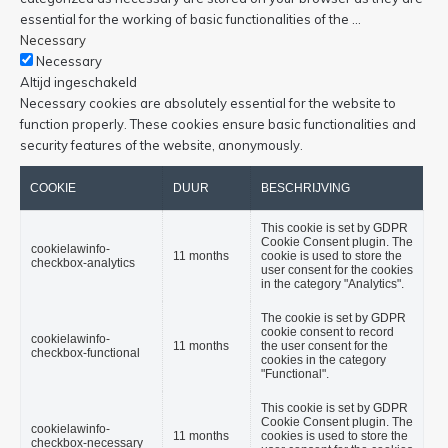
essential for the working of basic functionalities of the
...
Necessary
Necessary
Altijd ingeschakeld
Necessary cookies are absolutely essential for the website to
function properly. These cookies ensure basic functionalities and
security features of the website, anonymously.
COOKIE
DUUR
BESCHRIJVING
This cookie is set by GDPR
Cookie Consent plugin. The
cookielawinfo-
11 months
cookie is used to store the
checkbox-analytics
user consent for the cookies
in the category "Analytics".
The cookie is set by GDPR
cookie consent to record
cookielawinfo-
11 months
the user consent for the
checkbox-functional
cookies in the category
"Functional".
This cookie is set by GDPR
Cookie Consent plugin. The
cookielawinfo-
11 months
cookies is used to store the
checkbox-necessary