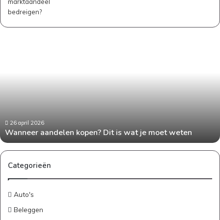
Wanneer
aandelen
kopen?
Dit
is
wat
je
moet
weten
26 april 2026
Wanneer aandelen kopen? Dit is wat je moet weten
Categorieën
Auto's
Beleggen