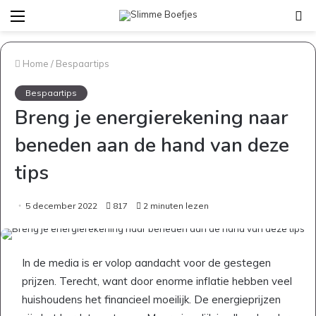
Menu
Z
na
Home
/
Bespaartips
Bespaartips
Breng je energierekening naar
beneden aan de hand van deze
tips
5 december 2022
817
2 minuten lezen
In de media is er volop aandacht voor de gestegen
prijzen. Terecht, want door enorme inflatie hebben veel
huishoudens het financieel moeilijk. De energieprijzen