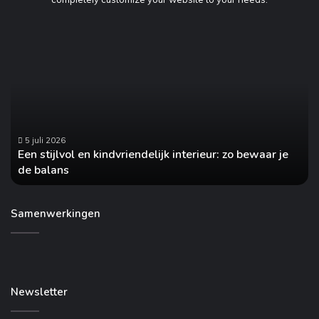
Een
H
stijlvol
va
en
he
kindvriendelijk
jo
interieur:
au
zo
on
bewaar
no
je
5 juli 2026
Een stijlvol en kindvriendelijk interieur: zo bewaar je
de
de balans
balans
Samenwerkingen
Newsletter