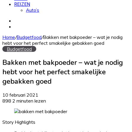
REIZEN
Auto’s
Zoek
naar
Willekeurig
artikel
Home
/
Budgetfood
/
Bakken met bakpoeder – wat je nodig
hebt voor het perfect smakelijke gebakken goed
Budgetfood
Bakken met bakpoeder – wat je nodig
hebt voor het perfect smakelijke
gebakken goed
10 februari 2021
898
2 minuten lezen
Story Highlights