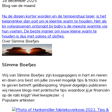
18 december 2025
Blog van de maand
Nu de dagen korter worden en de temperatuur lager, is het
belangrijker dan ooit om je kleintje warm te houden. Net als
bij volwassenen ontsnapt bij baby’s de meeste warmte via
hun voeten. De beste manier om jouw kleine warm te
houden is dus met sokjes of slofjes.
Over Slimme Boefjes
Slimme Boefjes
Wij van Slimme Boefjes zijn koopjesjagers in hart en nieren
en doen ons best om jullie zoveel mogelijk tips & tricks mee
te geven betreft geldbesparing. Vrijwel dagelijks publiceren
wij nieuwe blogs met praktische tips waardoor jij je financiën
op de rails krijgt! Veel leesplezier :-)
Populaire artikelen