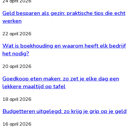
Geld
24 april 2026
je
besparen
moet
Geld besparen als gezin: praktische tips die echt
als
weten
gezin:
werken
praktische
tips
Wat
22 april 2026
die
is
echt
Wat is boekhouding en waarom heeft elk bedrijf
boekhouding
werken
en
het nodig?
waarom
heeft
Goedkoop
20 april 2026
elk
eten
bedrijf
Goedkoop eten maken: zo zet je elke dag een
maken:
het
zo
lekkere maaltijd op tafel
nodig?
zet
je
Budgetteren
18 april 2026
elke
uitgelegd:
dag
Budgetteren uitgelegd: zo krijg je grip op je geld
zo
een
krijg
lekkere
je
Scandinavisch
16 april 2026
maaltijd
grip
interieur
op