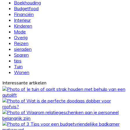
maaltijd
Boekhouding
op
Budgetfood
tafel
Financiën
Interieur
Kinderen
Mode
Overig
Reizen
sieraden
Sparen
tips
Tuin
Wonen
Interessante artikelen