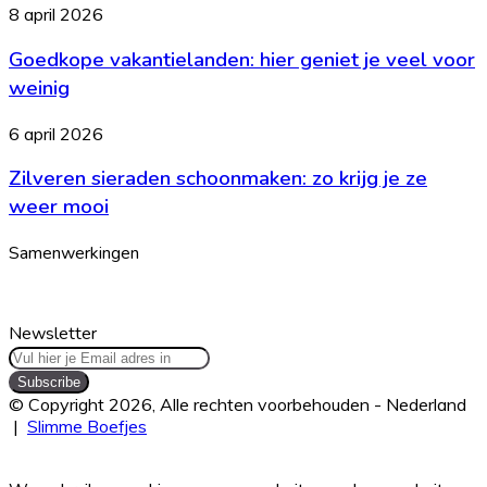
en
Goedkope
8 april 2026
hoe
vakantielanden:
begin
Goedkope vakantielanden: hier geniet je veel voor
hier
je
geniet
weinig
ermee?
je
veel
Zilveren
6 april 2026
voor
sieraden
weinig
Zilveren sieraden schoonmaken: zo krijg je ze
schoonmaken:
zo
weer mooi
krijg
je
Samenwerkingen
ze
weer
mooi
Newsletter
Vul
hier
je
© Copyright 2026, Alle rechten voorbehouden - Nederland
Email
|
Slimme Boefjes
adres
Facebook
Twitter
WhatsApp
Telegram
Viber
Back
in
to