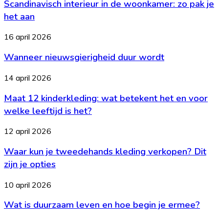
op
Scandinavisch interieur in de woonkamer: zo pak je
in
tafel
je
de
het aan
geld
woonkamer:
zo
Wanneer
16 april 2026
pak
nieuwsgierigheid
je
Wanneer nieuwsgierigheid duur wordt
duur
het
wordt
aan
Maat
14 april 2026
12
Maat 12 kinderkleding: wat betekent het en voor
kinderkleding:
wat
welke leeftijd is het?
betekent
het
Waar
12 april 2026
en
kun
voor
Waar kun je tweedehands kleding verkopen? Dit
je
welke
tweedehands
zijn je opties
leeftijd
kleding
is
verkopen?
Wat
10 april 2026
het?
Dit
is
zijn
Wat is duurzaam leven en hoe begin je ermee?
duurzaam
je
leven
opties