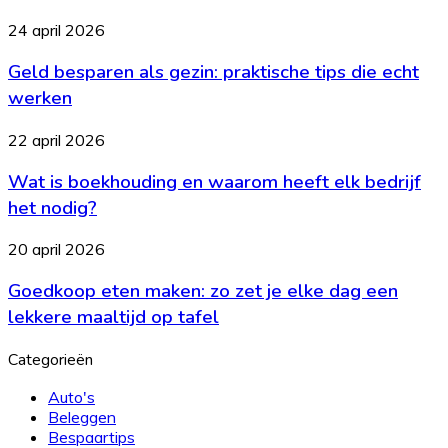
wat
Geld
24 april 2026
je
besparen
moet
Geld besparen als gezin: praktische tips die echt
als
weten
gezin:
werken
praktische
tips
Wat
22 april 2026
die
is
echt
Wat is boekhouding en waarom heeft elk bedrijf
boekhouding
werken
en
het nodig?
waarom
heeft
Goedkoop
20 april 2026
elk
eten
bedrijf
Goedkoop eten maken: zo zet je elke dag een
maken:
het
zo
lekkere maaltijd op tafel
nodig?
zet
je
Categorieën
elke
dag
Auto's
een
Beleggen
lekkere
Bespaartips