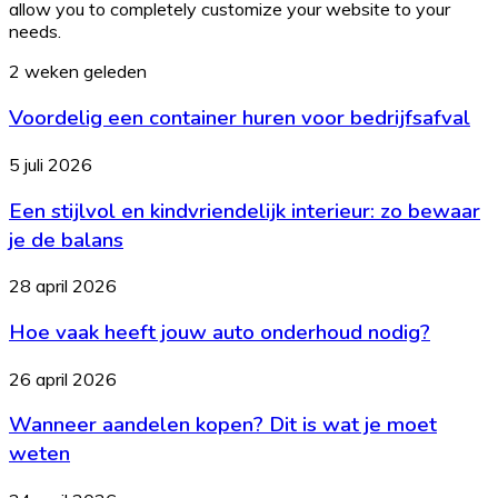
allow you to completely customize your website to your
needs.
Voordelig
2 weken geleden
een
Voordelig een container huren voor bedrijfsafval
container
huren
voor
Een
5 juli 2026
bedrijfsafval
stijlvol
Een stijlvol en kindvriendelijk interieur: zo bewaar
en
kindvriendelijk
je de balans
interieur:
zo
Hoe
28 april 2026
bewaar
vaak
je
Hoe vaak heeft jouw auto onderhoud nodig?
heeft
de
jouw
balans
auto
Wanneer
26 april 2026
onderhoud
aandelen
nodig?
Wanneer aandelen kopen? Dit is wat je moet
kopen?
Dit
weten
is
wat