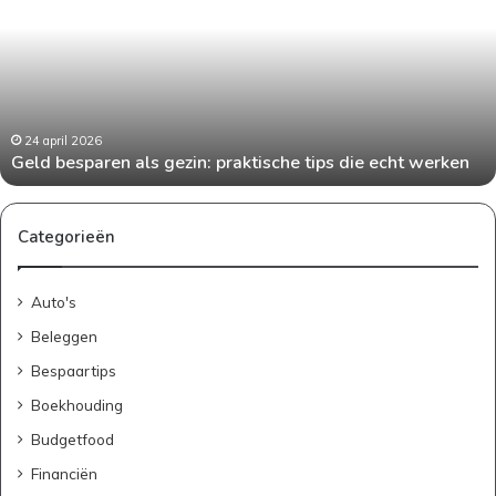
gezin:
praktische
tips
die
echt
werken
24 april 2026
Geld besparen als gezin: praktische tips die echt werken
Categorieën
Auto's
Beleggen
Bespaartips
Boekhouding
Budgetfood
Financiën