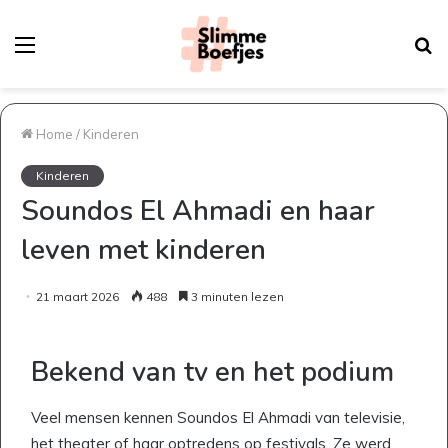
Menu
Z
n
Home
/
Kinderen
Kinderen
Soundos El Ahmadi en haar
leven met kinderen
21 maart 2026
488
3 minuten lezen
Bekend van tv en het podium
Veel mensen kennen Soundos El Ahmadi van televisie,
het theater of haar optredens op festivals. Ze werd