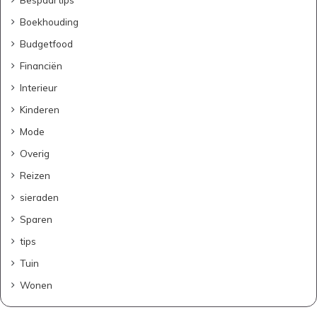
e
n
Boekhouding
?
Budgetfood
D
i
Financiën
t
Interieur
i
s
Kinderen
w
Mode
a
t
Overig
j
Reizen
e
m
sieraden
o
Sparen
e
t
tips
w
Tuin
e
t
Wonen
e
n