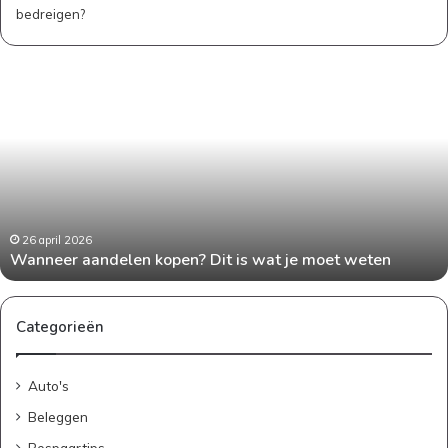
W
a
n
n
e
e
r
a
a
26 april 2026
Wanneer aandelen kopen? Dit is wat je moet weten
n
d
e
l
Categorieën
e
n
Auto's
k
o
Beleggen
p
Bespaartips