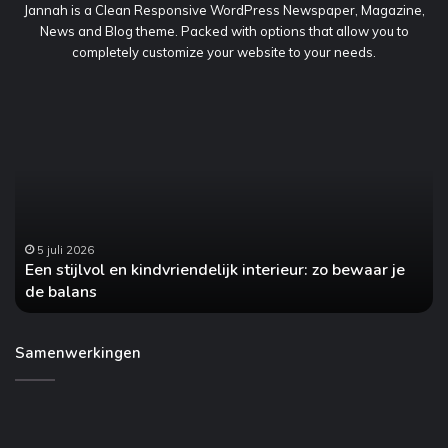
Jannah is a Clean Responsive WordPress Newspaper, Magazine,
News and Blog theme. Packed with options that allow you to
completely customize your website to your needs.
Een
H
stijlvol
va
en
he
kindvriendelijk
jo
interieur:
au
zo
o
bewaar
no
je
5 juli 2026
Een stijlvol en kindvriendelijk interieur: zo bewaar je
de
de balans
balans
Samenwerkingen