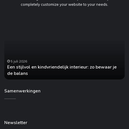
completely customize your website to your needs.
Hoe
vaak
heeft
jouw
auto
onderhoud
nodig?
ieur: zo bewaar je
28 april 2026
Hoe vaak heeft jouw auto onderhoud n
Samenwerkingen
Newsletter