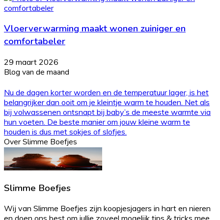
Vloerverwarming maakt wonen zuiniger en
comfortabeler
29 maart 2026
Blog van de maand
Nu de dagen korter worden en de temperatuur lager, is het
belangrijker dan ooit om je kleintje warm te houden. Net als
bij volwassenen ontsnapt bij baby’s de meeste warmte via
hun voeten. De beste manier om jouw kleine warm te
houden is dus met sokjes of slofjes.
Over Slimme Boefjes
Slimme Boefjes
Wij van Slimme Boefjes zijn koopjesjagers in hart en nieren
en doen ons best om jullie zoveel mogelijk tips & tricks mee