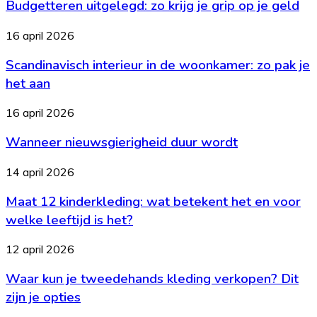
Budgetteren uitgelegd: zo krijg je grip op je geld
zo
een
krijg
lekkere
je
Scandinavisch
16 april 2026
maaltijd
grip
interieur
op
op
Scandinavisch interieur in de woonkamer: zo pak je
in
tafel
je
de
het aan
geld
woonkamer:
zo
Wanneer
16 april 2026
pak
nieuwsgierigheid
je
Wanneer nieuwsgierigheid duur wordt
duur
het
wordt
aan
Maat
14 april 2026
12
Maat 12 kinderkleding: wat betekent het en voor
kinderkleding:
wat
welke leeftijd is het?
betekent
het
Waar
12 april 2026
en
kun
voor
Waar kun je tweedehands kleding verkopen? Dit
je
welke
tweedehands
zijn je opties
leeftijd
kleding
is