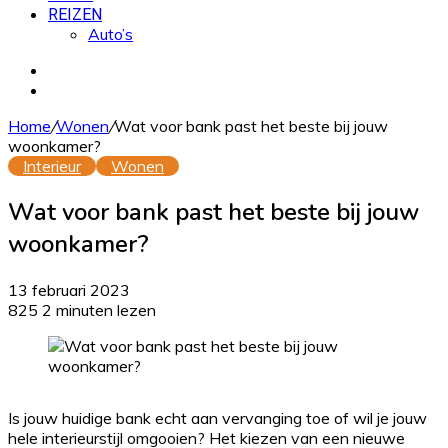
REIZEN
Auto’s
Zoek
naar
Willekeurig
artikel
Home
/
Wonen
/
Wat voor bank past het beste bij jouw
woonkamer?
Interieur
Wonen
Wat voor bank past het beste bij jouw
woonkamer?
13 februari 2023
825
2 minuten lezen
Is jouw huidige bank echt aan vervanging toe of wil je jouw
hele interieurstijl omgooien? Het kiezen van een nieuwe