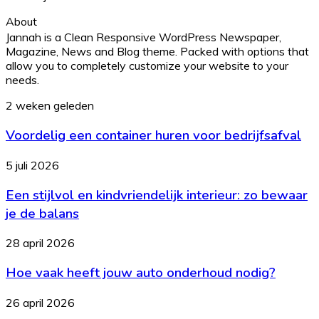
About
Jannah is a Clean Responsive WordPress Newspaper,
Magazine, News and Blog theme. Packed with options that
allow you to completely customize your website to your
needs.
Voordelig
2 weken geleden
een
Voordelig een container huren voor bedrijfsafval
container
huren
voor
Een
5 juli 2026
bedrijfsafval
stijlvol
Een stijlvol en kindvriendelijk interieur: zo bewaar
en
kindvriendelijk
je de balans
interieur:
zo
Hoe
28 april 2026
bewaar
vaak
je
Hoe vaak heeft jouw auto onderhoud nodig?
heeft
de
jouw
balans
auto
Wanneer
26 april 2026
onderhoud
aandelen