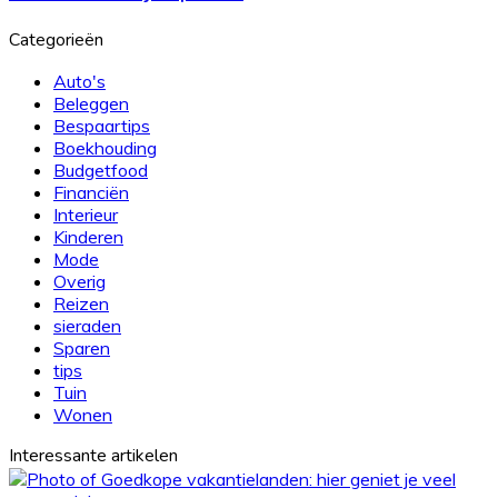
zet
je
Categorieën
elke
dag
Auto's
een
Beleggen
lekkere
Bespaartips
maaltijd
Boekhouding
op
Budgetfood
tafel
Financiën
Interieur
Kinderen
Mode
Overig
Reizen
sieraden
Sparen
tips
Tuin
Wonen
Interessante artikelen