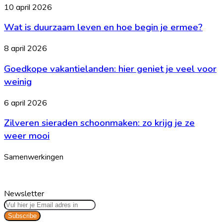
verkopen?
Wat
10 april 2026
het?
Dit
is
zijn
Wat is duurzaam leven en hoe begin je ermee?
duurzaam
je
leven
opties
en
Goedkope
8 april 2026
hoe
vakantielanden:
begin
Goedkope vakantielanden: hier geniet je veel voor
hier
je
geniet
weinig
ermee?
je
veel
Zilveren
6 april 2026
voor
sieraden
weinig
Zilveren sieraden schoonmaken: zo krijg je ze
schoonmaken:
zo
weer mooi
krijg
je
Samenwerkingen
ze
weer
mooi
Newsletter
Vul
hier