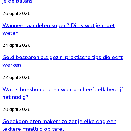
je de balans
interieur:
zo
Wanneer
26 april 2026
bewaar
aandelen
je
Wanneer aandelen kopen? Dit is wat je moet
kopen?
de
Dit
weten
balans
is
wat
Geld
24 april 2026
je
besparen
moet
Geld besparen als gezin: praktische tips die echt
als
weten
gezin:
werken
praktische
tips
Wat
22 april 2026
die
is
echt
Wat is boekhouding en waarom heeft elk bedrijf
boekhouding
werken
en
het nodig?
waarom
heeft
Goedkoop
20 april 2026
elk
eten
bedrijf
Goedkoop eten maken: zo zet je elke dag een
maken:
het
zo
lekkere maaltijd op tafel
nodig?