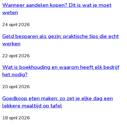
nodig?
Wanneer aandelen kopen? Dit is wat je moet
kopen?
Dit
weten
is
wat
Geld
24 april 2026
je
besparen
moet
Geld besparen als gezin: praktische tips die echt
als
weten
gezin:
werken
praktische
tips
Wat
22 april 2026
die
is
echt
Wat is boekhouding en waarom heeft elk bedrijf
boekhouding
werken
en
het nodig?
waarom
heeft
Goedkoop
20 april 2026
elk
eten
bedrijf
Goedkoop eten maken: zo zet je elke dag een
maken:
het
zo
lekkere maaltijd op tafel
nodig?
zet
je
Budgetteren
18 april 2026
elke
uitgelegd:
dag