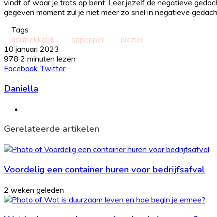
vindt of waar je trots op bent. Leer jezelf de negatieve gedac
gegeven moment zul je niet meer zo snel in negatieve gedach
Tags
aantrekkelijk
oppepper
plezier
10 januari 2023
978
2 minuten lezen
LinkedIn
Tumblr
Pinterest
WhatsApp
Deel
Print
Facebook
Twitter
via
Daniella
Email
Website
Gerelateerde artikelen
Voordelig een container huren voor bedrijfsafval
2 weken geleden