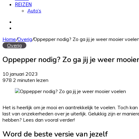
REIZEN
Auto’s
Zoek
naar
Willekeurig
artikel
Home
/
Overig
/
Oppepper nodig? Zo ga jij je weer mooier voele
Overig
Oppepper nodig? Zo ga jij je weer mooie
10 januari 2023
978
2 minuten lezen
Het is heerlijk om je mooi en aantrekkelijk te voelen. Toch kan h
last van onzekerheden over je uiterlijk. Gelukkig zijn er mani
hebben? Lees dan vooral verder!
Word de beste versie van jezelf