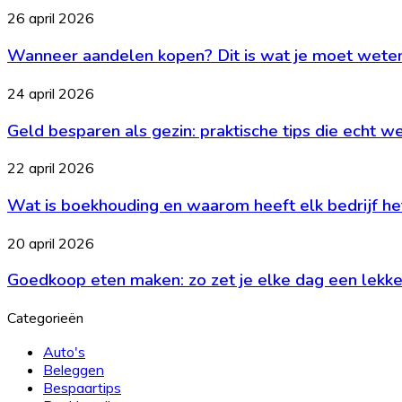
interieur:
Wanneer
26 april 2026
zo
aandelen
bewaar
Wanneer aandelen kopen? Dit is wat je moet wete
kopen?
je
Dit
de
is
Geld
24 april 2026
balans
wat
besparen
je
Geld besparen als gezin: praktische tips die echt w
als
moet
gezin:
weten
praktische
Wat
22 april 2026
tips
is
die
Wat is boekhouding en waarom heeft elk bedrijf he
boekhouding
echt
en
werken
waarom
Goedkoop
20 april 2026
heeft
eten
elk
Goedkoop eten maken: zo zet je elke dag een lekker
maken:
bedrijf
zo
het
zet
Categorieën
nodig?
je
elke
Auto's
dag
Beleggen
een
Bespaartips