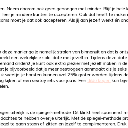
elen. Neem daarom ook geen genoegen met minder. Blijf je hele 
leer je mindere kanten te accepteren. Ook dat heeft te maken 
 soms moet je dat ook accepteren. Als jij aan jezelf werkt én o
deze manier ga je namelijk stralen van binnenuit en dat is ontz
eeld een wekelijkse solo-date met jezelf in. Tijdens deze date k
nd anders! Je kunt ook extra plezier met jezelf maken in de s
st je bijvoorbeeld dat je meer oestrogeen aanmaakt als je seks
uk weetje: je borsten kunnen wel 25% groter worden tijdens de
og kijken of een sextoy iets voor jou is. Een
dildo kopen
kan bijv
elen.
n uiterlijk is de spiegel-methode. Dit klinkt heel spannend, maa
edachtes te hebben over je uiterlijk. Met de spiegel-methode pr
iegel te gaan staan of zitten en jezelf te complimenteren. Druk 