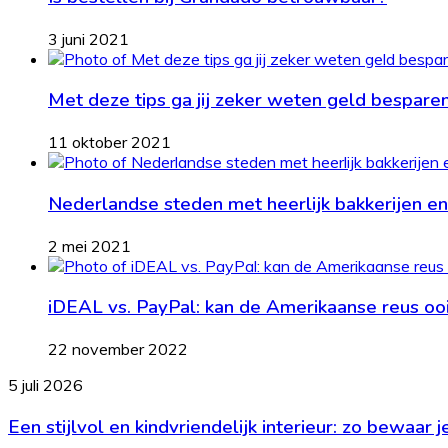
3 juni 2021
Met deze tips ga jij zeker weten geld bespare
11 oktober 2021
Nederlandse steden met heerlijk bakkerijen en
2 mei 2021
iDEAL vs. PayPal: kan de Amerikaanse reus oo
22 november 2022
Een
5 juli 2026
stijlvol
Een stijlvol en kindvriendelijk interieur: zo bewaar 
en
kindvriendelijk