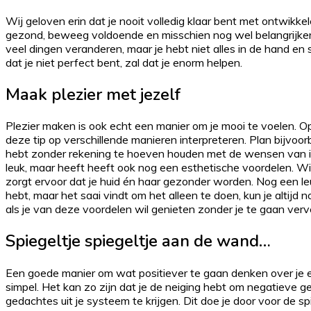
Wij geloven erin dat je nooit volledig klaar bent met ontwikk
gezond, beweeg voldoende en misschien nog wel belangrijker: 
veel dingen veranderen, maar je hebt niet alles in de hand en
dat je niet perfect bent, zal dat je enorm helpen.
Maak plezier met jezelf
Plezier maken is ook echt een manier om je mooi te voelen. Op 
deze tip op verschillende manieren interpreteren. Plan bijvoorb
hebt zonder rekening te hoeven houden met de wensen van iema
leuk, maar heeft heeft ook nog een esthetische voordelen. Wi
zorgt ervoor dat je huid én haar gezonder worden. Nog een le
hebt, maar het saai vindt om het alleen te doen, kun je altijd n
als je van deze voordelen wil genieten zonder je te gaan verv
Spiegeltje spiegeltje aan de wand…
Een goede manier om wat positiever te gaan denken over je eige
simpel. Het kan zo zijn dat je de neiging hebt om negatieve g
gedachtes uit je systeem te krijgen. Dit doe je door voor de sp