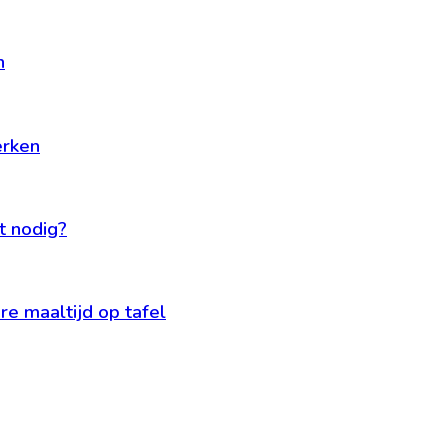
n
erken
t nodig?
e maaltijd op tafel