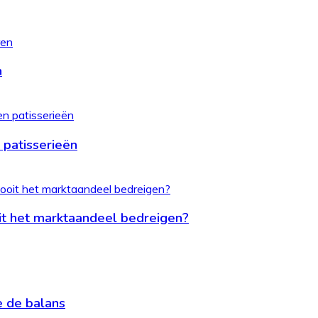
n
 patisserieën
it het marktaandeel bedreigen?
je de balans