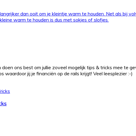
angrijker dan ooit om je kleintje warm te houden. Net als bij v
eine warm te houden is dus met sokjes of slofjes.
 doen ons best om jullie zoveel mogelijk tips & tricks mee te g
waardoor jij je financiën op de rails krijgt! Veel leesplezier :-)
cks