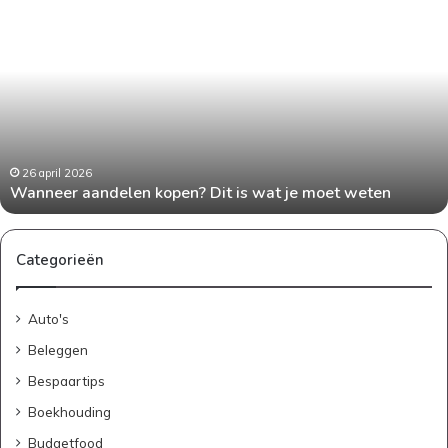
Wanneer
aandelen
kopen?
Dit
is
wat
je
moet
weten
26 april 2026
Wanneer aandelen kopen? Dit is wat je moet weten
Categorieën
Auto's
Beleggen
Bespaartips
Boekhouding
Budgetfood