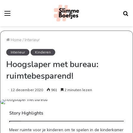
Menu
Z
na
Home
/
Interieur
Interieur
Kinderen
Hoogslaper met bureau:
ruimtebesparend!
12 december 2020
961
2 minuten lezen
Story Highlights
Meer ruimte voor je kinderen om te spelen in de kinderkamer