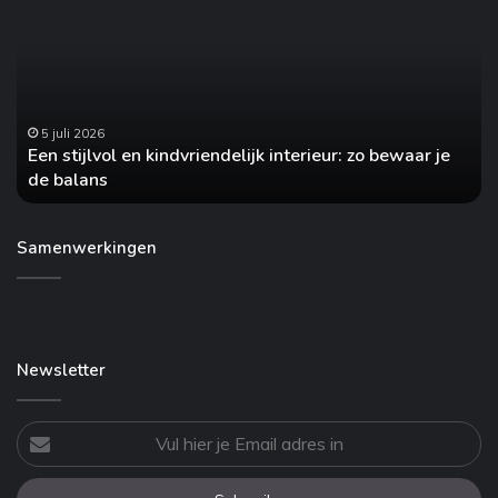
en
he
kindvriendelijk
jo
interieur:
au
zo
on
bewaar
no
je
5 juli 2026
Een stijlvol en kindvriendelijk interieur: zo bewaar je
de
de balans
balans
Samenwerkingen
Newsletter
Vul
hier
je