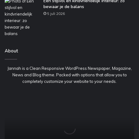
Een stijlvol en kindvriendelijk interieur: zo
bewaar je de balans
5 juli 2026
About
Jannah is a Clean Responsive WordPress Newspaper, Magazine,
News and Blog theme. Packed with options that allow you to
completely customize your website to your needs.
Voordelig
een
container
huren
voor
bedrijfsafval