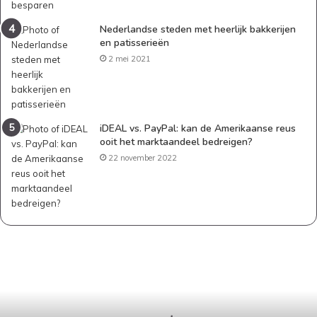
Nederlandse steden met heerlijk bakkerijen
en patisserieën
2 mei 2021
iDEAL vs. PayPal: kan de Amerikaanse reus
ooit het marktaandeel bedreigen?
22 november 2022
E
e
n
s
t