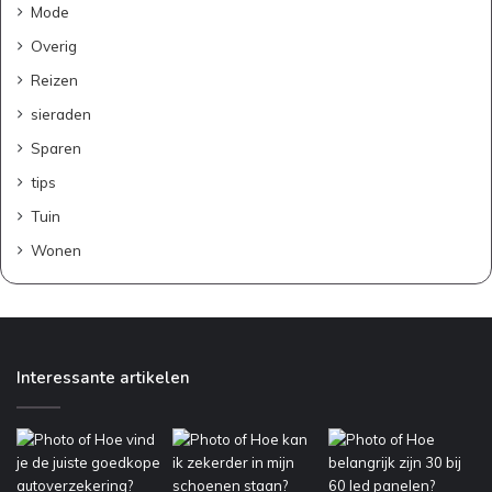
Mode
k
i
Overig
n
Reizen
t
e
sieraden
r
Sparen
i
e
tips
u
Tuin
r
:
Wonen
z
o
b
e
w
Interessante artikelen
a
a
r
j
e