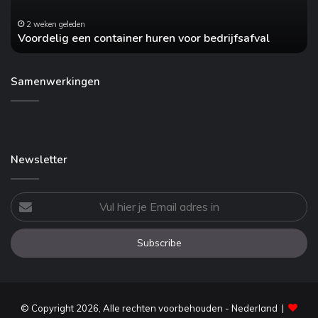
2 weken geleden
Voordelig een container huren voor bedrijfsafval
Samenwerkingen
Newsletter
Vul
hier
je
Email
adres
in
© Copyright 2026, Alle rechten voorbehouden - Nederland |