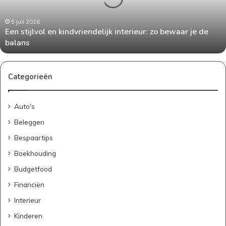
i
j
l
5 juli 2026
Een stijlvol en kindvriendelijk interieur: zo bewaar je de
v
balans
o
l
e
n
Categorieën
k
i
Auto's
n
d
Beleggen
v
Bespaartips
r
i
Boekhouding
e
Budgetfood
n
d
Financiën
e
Interieur
l
i
Kinderen
j