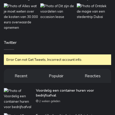
d
e
b
a
l
a
n
s
Twitter
Error Can not Get Tweets, Incorrect account info.
Recent
Populair
Reacties
Voordelig een container huren voor
bedrijfsafval
2 weken geleden