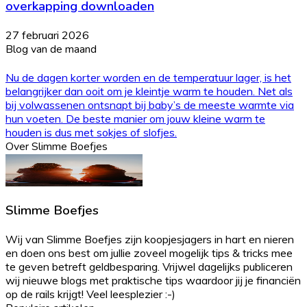
overkapping downloaden
27 februari 2026
Blog van de maand
Nu de dagen korter worden en de temperatuur lager, is het
belangrijker dan ooit om je kleintje warm te houden. Net als
bij volwassenen ontsnapt bij baby’s de meeste warmte via
hun voeten. De beste manier om jouw kleine warm te
houden is dus met sokjes of slofjes.
Over Slimme Boefjes
Slimme Boefjes
Wij van Slimme Boefjes zijn koopjesjagers in hart en nieren
en doen ons best om jullie zoveel mogelijk tips & tricks mee
te geven betreft geldbesparing. Vrijwel dagelijks publiceren
wij nieuwe blogs met praktische tips waardoor jij je financiën
op de rails krijgt! Veel leesplezier :-)