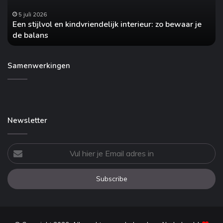
nodig?
 zo bewaar je
28 april 2026
Hoe vaak heeft jouw auto onderhoud nodig?
Samenwerkingen
Newsletter
Vul
hier
je
Email
adres
in