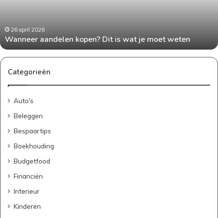
die
echt
werken
24 april 2026
n
Geld besparen als gezin: praktische tips die echt 
Categorieën
Auto's
Beleggen
Bespaartips
Boekhouding
Budgetfood
Financiën
Interieur
Kinderen