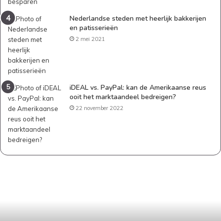
Nederlandse steden met heerlijk bakkerijen
en patisserieën
2 mei 2021
iDEAL vs. PayPal: kan de Amerikaanse reus
ooit het marktaandeel bedreigen?
22 november 2022
Geld
besparen
als
gezin:
praktische
tips