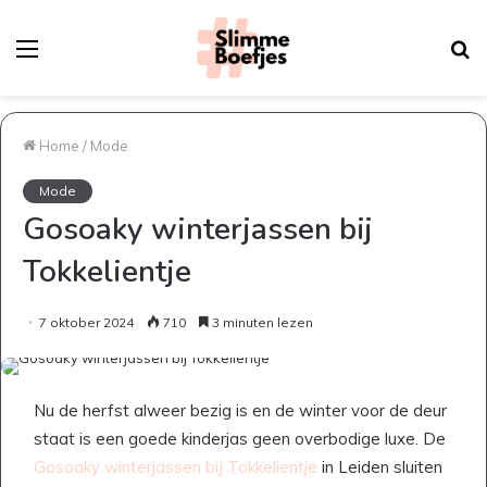
Menu
Z
na
Home
/
Mode
Mode
Gosoaky winterjassen bij
Tokkelientje
7 oktober 2024
710
3 minuten lezen
Nu de herfst alweer bezig is en de winter voor de deur
staat is een goede kinderjas geen overbodige luxe. De
Gosoaky winterjassen bij Tokkelientje
in Leiden sluiten