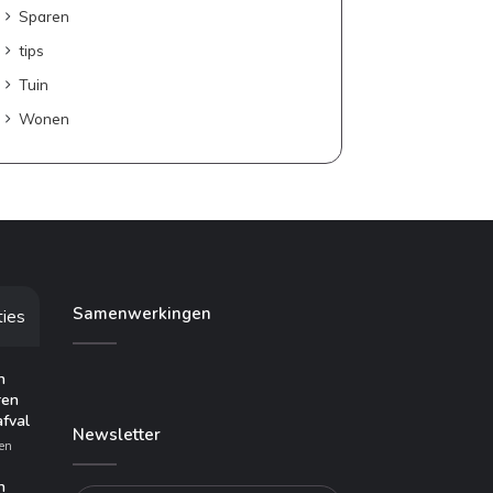
Sparen
tips
Tuin
Wonen
Samenwerkingen
ties
n
ren
afval
Newsletter
en
n