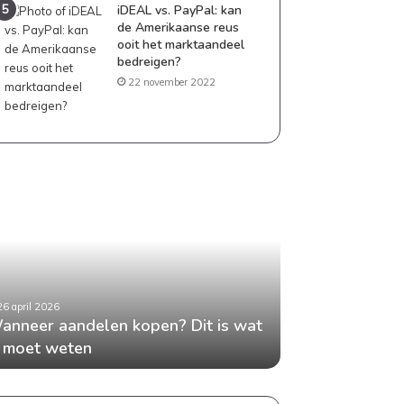
iDEAL vs. PayPal: kan
de Amerikaanse reus
ooit het marktaandeel
bedreigen?
22 november 2022
neer
Geld
delen
besparen
en?
als
gezin:
praktische
tips
die
26 april 2026
24 april 2026
t
echt
anneer aandelen kopen? Dit is wat
Geld besparen 
en
werken
e moet weten
tips die echt w