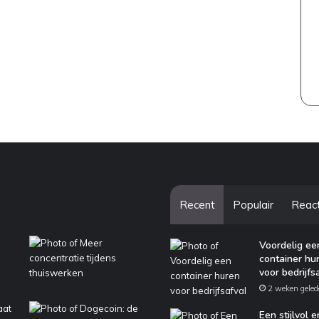
Recent
Populair
Reac
Voordelig ee
container hu
voor bedrijfs
2 weken geled
Een stijlvol e