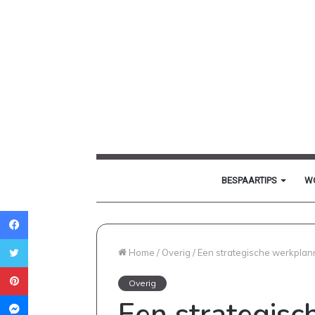
BESPAARTIPS
W
Facebook
Twitter
Home
/
Overig
/
Een strategische werkplanni
Pinterest
Overig
Messenger
Een strategisc