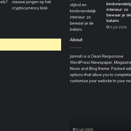
kindvriendelij
interieur: zo
bewaar je de
balans
5 juli 2026
About
Jannah is a Clean Responsive
WordPress Newspaper, Magazine
News and Blog theme. Packed wi
options that allow you to complete
customize your website to your ne
oordelig
Een
een
stijlvol
ontainer
en
huren
kindvriendelijk
oor
interieur:
edrijfsafval
zo
5 juli 2026