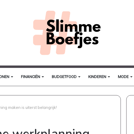
ONEN
FINANCIËN
BUDGETFOOD
KINDEREN
MODE
ng maken is uiterst belangrijk!
he werkplanning