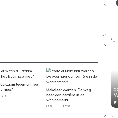
Een
Wan
stijlvol
aan
en
kop
kindvriendelijk
Dit
interieur:
is
zo
wat
duurzaam leven en hoe
bewaar
je
e ermee?
Makelaar worden: De weg
5 juli 2026
je
moe
 je elke
Een stijlvol en kindvriendelijk interieur:
W
naar een carrière in de
il 2026
de
wet
woningmarkt
tafel
zo bewaar je de balans
j
balans
5 maart 2026