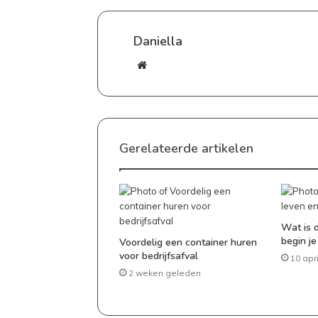
Daniella
Website
Goedkoop
Gerelateerde artikelen
eten
maken:
zo
zet
je
Wat is 
elke
begin j
Voordelig een container huren
20 april 2026
dag
Goedkoop eten maken: zo zet
voor bedrijfsafval
10 apr
een
dag een lekkere maaltijd op 
2 weken geleden
lekkere
maaltijd
op