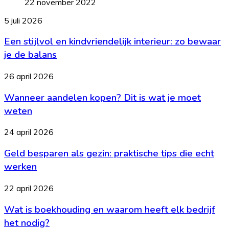
22 november 2022
Een
5 juli 2026
stijlvol
Een stijlvol en kindvriendelijk interieur: zo bewaar
en
kindvriendelijk
je de balans
interieur:
zo
Wanneer
26 april 2026
bewaar
aandelen
je
Wanneer aandelen kopen? Dit is wat je moet
kopen?
de
Dit
weten
balans
is
wat
Geld
24 april 2026
je
besparen
moet
Geld besparen als gezin: praktische tips die echt
als
weten
gezin:
werken
praktische
tips
Wat
22 april 2026
die
is
echt
Wat is boekhouding en waarom heeft elk bedrijf
boekhouding
werken
en
het nodig?
waarom