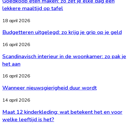
Goedkoop eten maken: zo zet je elke dag een
maken:
het
zo
lekkere maaltijd op tafel
nodig?
zet
je
Budgetteren
18 april 2026
elke
uitgelegd:
dag
Budgetteren uitgelegd: zo krijg je grip op je geld
zo
een
krijg
lekkere
je
Scandinavisch
16 april 2026
maaltijd
grip
interieur
op
op
Scandinavisch interieur in de woonkamer: zo pak je
in
tafel
je
de
het aan
geld
woonkamer:
zo
Wanneer
16 april 2026
pak
nieuwsgierigheid
je
Wanneer nieuwsgierigheid duur wordt
duur
het
wordt
aan
Maat
14 april 2026
12
Maat 12 kinderkleding: wat betekent het en voor
kinderkleding:
wat
welke leeftijd is het?
betekent
het