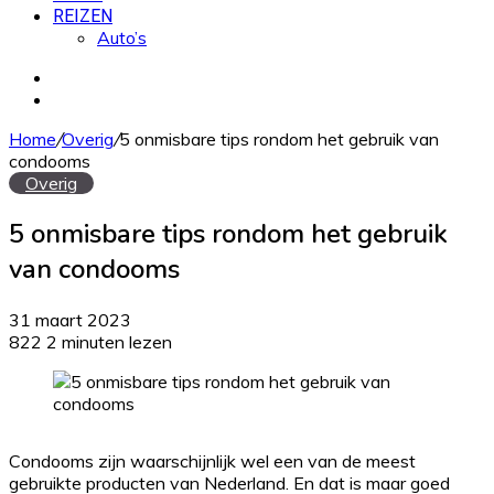
REIZEN
Auto’s
Zoek
naar
Willekeurig
artikel
Home
/
Overig
/
5 onmisbare tips rondom het gebruik van
condooms
Overig
5 onmisbare tips rondom het gebruik
van condooms
31 maart 2023
822
2 minuten lezen
Condooms zijn waarschijnlijk wel een van de meest
gebruikte producten van Nederland. En dat is maar goed