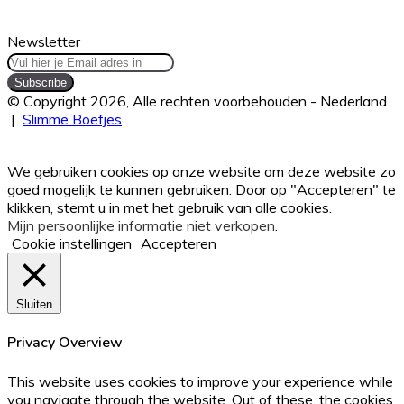
weer
mooi
Newsletter
Vul
hier
je
© Copyright 2026, Alle rechten voorbehouden - Nederland
Email
|
Slimme Boefjes
adres
Facebook
Twitter
WhatsApp
Telegram
Viber
Back
in
to
We gebruiken cookies op onze website om deze website zo
top
goed mogelijk te kunnen gebruiken. Door op "Accepteren" te
button
klikken, stemt u in met het gebruik van alle cookies.
Mijn persoonlijke informatie niet verkopen
.
Cookie instellingen
Accepteren
Sluiten
Privacy Overview
This website uses cookies to improve your experience while
you navigate through the website. Out of these, the cookies