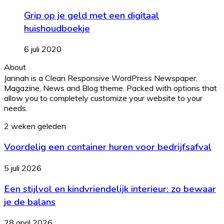
Grip op je geld met een digitaal
huishoudboekje
6 juli 2020
About
Jannah is a Clean Responsive WordPress Newspaper,
Magazine, News and Blog theme. Packed with options that
allow you to completely customize your website to your
needs.
Voordelig
2 weken geleden
een
Voordelig een container huren voor bedrijfsafval
container
huren
voor
Een
5 juli 2026
bedrijfsafval
stijlvol
Een stijlvol en kindvriendelijk interieur: zo bewaar
en
kindvriendelijk
je de balans
interieur:
zo
Hoe
28 april 2026