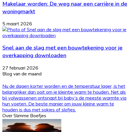
Makelaar worden: De weg naar een carrière in de
woningmarkt
5 maart 2026
Snel aan de slag met een bouwtekening voor je
overkapping downloaden
27 februari 2026
Blog van de maand
Nu de dagen korter worden en de temperatuur lager, is het
belangrijker dan ooit om je kleintje warm te houden. Net als
bij volwassenen ontsnapt bij baby’s de meeste warmte via
hun voeten. De beste manier om jouw kleine warm te
houden is dus met sokjes of slofjes.
Over Slimme Boefjes