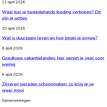
Waar
12 april 2026
en
kun
voor
Waar kun je tweedehands kleding verkopen? Dit
je
welke
tweedehands
zijn je opties
leeftijd
kleding
is
verkopen?
Wat
10 april 2026
het?
Dit
is
zijn
Wat is duurzaam leven en hoe begin je ermee?
duurzaam
je
leven
opties
en
Goedkope
8 april 2026
hoe
vakantielanden:
begin
Goedkope vakantielanden: hier geniet je veel voor
hier
je
geniet
weinig
ermee?
je
veel
Zilveren
6 april 2026
voor
sieraden
weinig
Zilveren sieraden schoonmaken: zo krijg je ze
schoonmaken:
zo
weer mooi
krijg
je
Samenwerkingen
ze