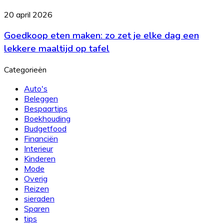
heeft
Goedkoop
20 april 2026
elk
eten
bedrijf
Goedkoop eten maken: zo zet je elke dag een
maken:
het
zo
lekkere maaltijd op tafel
nodig?
zet
je
Categorieën
elke
dag
Auto's
een
Beleggen
lekkere
Bespaartips
maaltijd
Boekhouding
op
Budgetfood
tafel
Financiën
Interieur
Kinderen
Mode
Overig
Reizen
sieraden
Sparen
tips