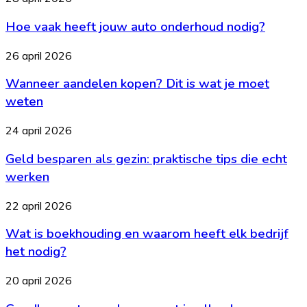
bewaar
vaak
je
Hoe vaak heeft jouw auto onderhoud nodig?
heeft
de
jouw
balans
auto
Wanneer
26 april 2026
onderhoud
aandelen
nodig?
Wanneer aandelen kopen? Dit is wat je moet
kopen?
Dit
weten
is
wat
Geld
24 april 2026
je
besparen
moet
Geld besparen als gezin: praktische tips die echt
als
weten
gezin:
werken
praktische
tips
Wat
22 april 2026
die
is
echt
Wat is boekhouding en waarom heeft elk bedrijf
boekhouding
werken
en
het nodig?
waarom
heeft
Goedkoop
20 april 2026
elk
eten
bedrijf