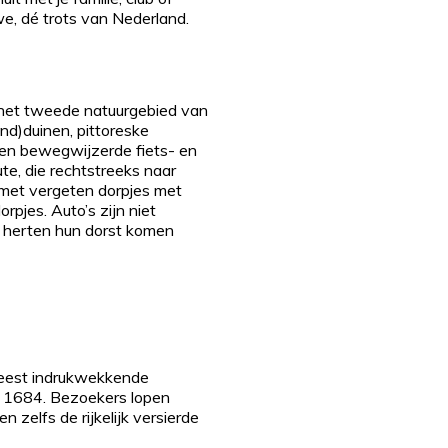
we, dé trots van Nederland.
t het tweede natuurgebied van
and)duinen, pittoreske
en bewegwijzerde fiets- en
te, die rechtstreeks naar
s met vergeten dorpjes met
pjes. Auto’s zijn niet
n herten hun dorst komen
meest indrukwekkende
in 1684. Bezoekers lopen
zelfs de rijkelijk versierde