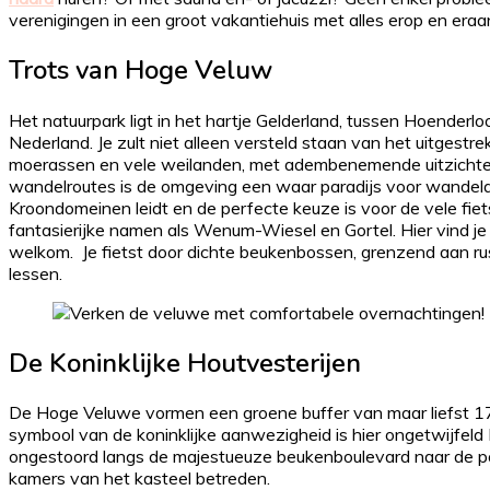
verenigingen in een groot vakantiehuis met alles erop en eraa
Trots van Hoge Veluw
Het natuurpark ligt in het hartje Gelderland, tussen Hoenderl
Nederland. Je zult niet alleen versteld staan ​​van het uitgestr
moerassen en vele weilanden, met adembenemende uitzichte
wandelroutes is de omgeving een waar paradijs voor wandelaar
Kroondomeinen leidt en de perfecte keuze is voor de vele fiet
fantasierijke namen als Wenum-Wiesel en Gortel. Hier vind je 
welkom. Je fietst door dichte beukenbossen, grenzend aan ru
lessen.
De Koninklijke Houtvesterijen
De Hoge Veluwe vormen een groene buffer van maar liefst 17
symbool van de koninklijke aanwezigheid is hier ongetwijfeld
ongestoord langs de majestueuze beukenboulevard naar de poo
kamers van het kasteel betreden.