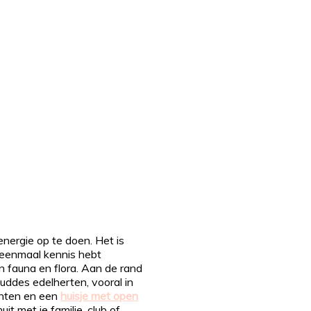
nergie op te doen. Het is
 eenmaal kennis hebt
 fauna en flora. Aan de rand
kuddes edelherten, vooral in
chten en een
huisje met open
t met je familie, club of