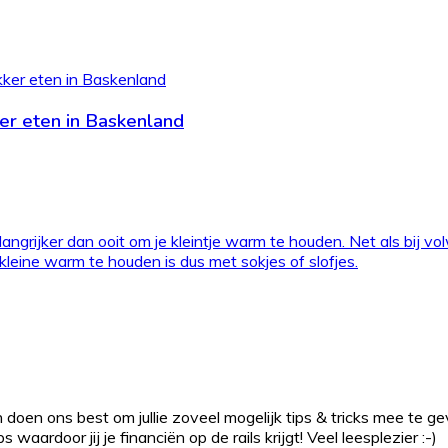
ker eten in Baskenland
angrijker dan ooit om je kleintje warm te houden. Net als bij v
eine warm te houden is dus met sokjes of slofjes.
 doen ons best om jullie zoveel mogelijk tips & tricks mee te g
waardoor jij je financiën op de rails krijgt! Veel leesplezier :-)