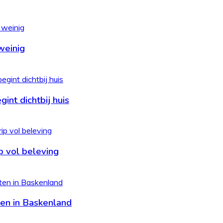
weinig
int dichtbij huis
p vol beleving
eten in Baskenland