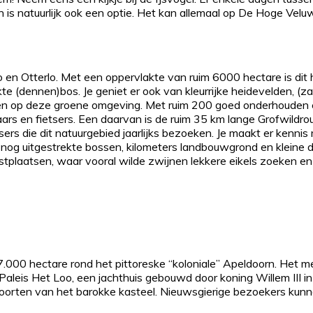
n is natuurlijk ook een optie. Het kan allemaal op De Hoge Velu
oo en Otterlo. Met een oppervlakte van ruim 6000 hectare is di
ekte (dennen)bos. Je geniet er ook van kleurrijke heidevelden, (z
n op deze groene omgeving. Met ruim 200 goed onderhouden 
s en fietsers. Een daarvan is de ruim 35 km lange Grofwildrou
sers die dit natuurgebied jaarlijks bezoeken. Je maakt er kenni
nog uitgestrekte bossen, kilometers landbouwgrond en kleine dor
stplaatsen, waar vooral wilde zwijnen lekkere eikels zoeken e
.000 hectare rond het pittoreske “koloniale” Apeldoorn. Het 
 Paleis Het Loo, een jachthuis gebouwd door koning Willem III 
rten van het barokke kasteel. Nieuwsgierige bezoekers kunnen 