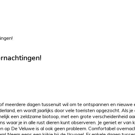
ingen!
rnachtingen!
of meerdere dagen tussenuit wil om te ontspannen en nieuwe e
and, en wordt jaarlijks door vele toeristen opgezocht. Als je
elijk een zeldzame biotoop, met een grote verscheidenheid aan
 waar je in alle rust dieren kunt observeren. Je geniet er van 
en op De Veluwe is al ook geen probleem. Comfortabel overna
 Neem eens een kijkje bij de IJsvogel. Er enkele dagen tussenui