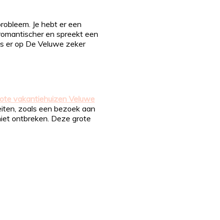
probleem. Je hebt er een
t romantischer en spreekt een
 is er op De Veluwe zeker
rote vakantiehuizen Veluwe
teiten, zoals een bezoek aan
niet ontbreken. Deze grote