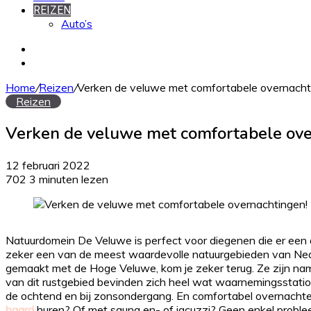
REIZEN
Auto’s
Zoek
naar
Willekeurig
artikel
Home
/
Reizen
/
Verken de veluwe met comfortabele overnacht
Reizen
Verken de veluwe met comfortabele ove
12 februari 2022
702
3 minuten lezen
Natuurdomein De Veluwe is perfect voor diegenen die er een 
zeker een van de meest waardevolle natuurgebieden van Nederl
gemaakt met de Hoge Veluwe, kom je zeker terug. Ze zijn nam
van dit rustgebied bevinden zich heel wat waarnemingsstations
de ochtend en bij zonsondergang. En comfortabel overnacht
haard
huren? Of met sauna en- of jacuzzi? Geen enkel probleem!