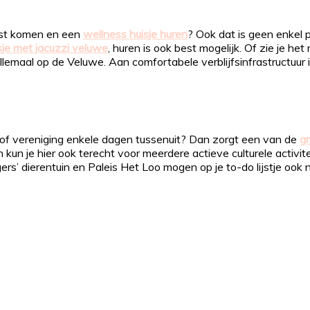
ust komen en een
wellness huisje huren
? Ook dat is geen enkel 
sje met jacuzzi veluwe
, huren is ook best mogelijk. Of zie je he
 allemaal op de Veluwe. Aan comfortabele verblijfsinfrastructuur
club of vereniging enkele dagen tussenuit? Dan zorgt een van de
g
kun je hier ook terecht voor meerdere actieve culturele activi
s’ dierentuin en Paleis Het Loo mogen op je to-do lijstje ook 