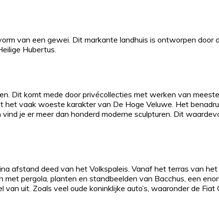
vorm van een gewei. Dit markante landhuis is ontworpen door ar
Heilige Hubertus.
en. Dit komt mede door privécollecties met werken van meeste
et het vaak woeste karakter van De Hoge Veluwe. Het benadru
en vind je er meer dan honderd moderne sculpturen. Dit waardev
a afstand deed van het Volkspaleis. Vanaf het terras van het 
nen met pergola, planten en standbeelden van Bacchus, een en
 van uit. Zoals veel oude koninklijke auto’s, waaronder de Fiat