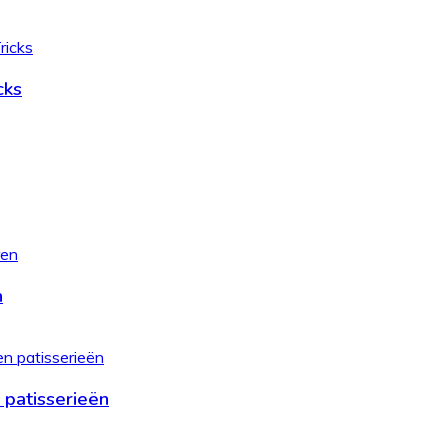
cks
n
 patisserieën