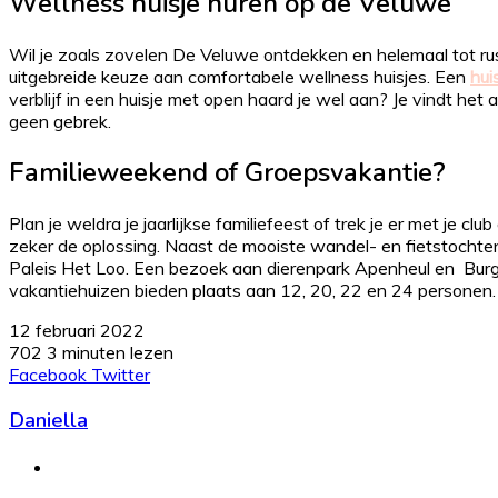
Wellness huisje huren op de Veluwe
Wil je zoals zovelen De Veluwe ontdekken en helemaal tot r
uitgebreide keuze aan comfortabele wellness huisjes. Een
hui
verblijf in een huisje met open haard je wel aan? Je vindt het
geen gebrek.
Familieweekend of Groepsvakantie?
Plan je weldra je jaarlijkse familiefeest of trek je er met je 
zeker de oplossing. Naast de mooiste wandel- en fietstochten 
Paleis Het Loo. Een bezoek aan dierenpark Apenheul en Burger
vakantiehuizen bieden plaats aan 12, 20, 22 en 24 personen.
12 februari 2022
702
3 minuten lezen
LinkedIn
Tumblr
Pinterest
WhatsApp
Deel
Print
Facebook
Twitter
via
Daniella
Email
Website