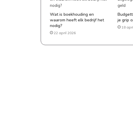
tafel
Wat is boekhouding en
Budgette
waarom heeft elk bedrijf het
je grip 
nodig?
18 apr
22 april 2026