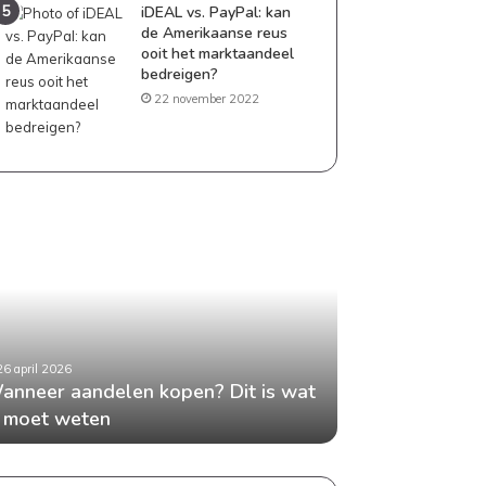
iDEAL vs. PayPal: kan
de Amerikaanse reus
ooit het marktaandeel
bedreigen?
22 november 2022
neer
Geld
delen
besparen
en?
als
gezin:
praktische
tips
die
26 april 2026
24 april 2026
t
echt
anneer aandelen kopen? Dit is wat
Geld besparen 
en
werken
e moet weten
tips die echt w