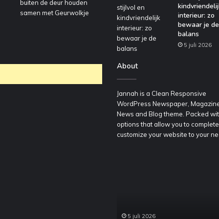
kindvriendelij
interieur: zo
bewaar je de
balans
5 juli 2026
About
Jannah is a Clean Responsive
WordPress Newspaper, Magazine
News and Blog theme. Packed wi
options that allow you to complete
customize your website to your ne
oordelig
Een
een
stijlvol
ontainer
en
huren
kindvriendelijk
oor
interieur:
edrijfsafval
zo
5 juli 2026