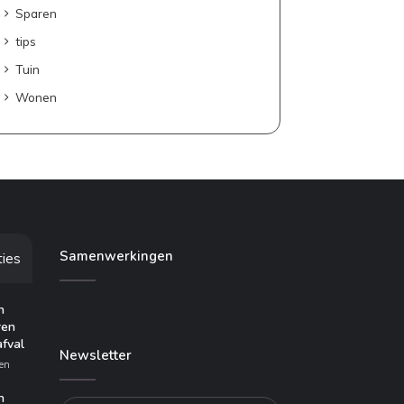
Sparen
tips
Tuin
Wonen
Samenwerkingen
ties
n
ren
afval
Newsletter
en
n