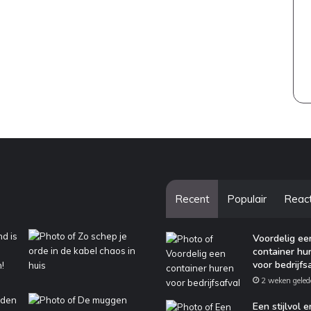
Recent
Populair
Reac
Voordelig ee
container hu
voor bedrijfs
2 weken geled
Een stijlvol e