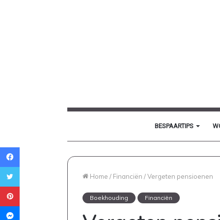
BESPAARTIPS
W
Facebook
Twitter
Home
/
Financiën
/
Vergeten pensioenen
Pinterest
Boekhouding
Financiën
Messenger