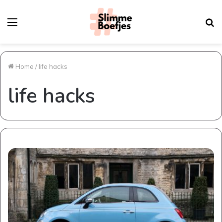
Menu
Z
n
Home
/
life hacks
life hacks