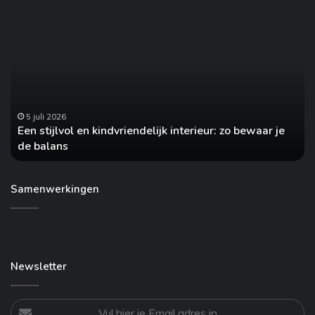
Een
H
stijlvol
va
en
he
kindvriendelijk
jo
interieur:
au
zo
o
bewaar
no
je
5 juli 2026
Een stijlvol en kindvriendelijk interieur: zo bewaar je
de
de balans
balans
Samenwerkingen
Newsletter
Vul