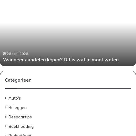
W
a
n
n
e
e
r
a
a
26 april 2026
Wanneer aandelen kopen? Dit is wat je moet weten
n
d
e
l
Categorieën
e
n
Auto's
k
o
Beleggen
p
Bespaartips
e
n
Boekhouding
?
Budgetfood