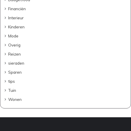
D
i
Financiën
t
Interieur
i
s
Kinderen
w
Mode
a
t
Overig
j
Reizen
e
m
sieraden
o
Sparen
e
t
tips
w
Tuin
e
t
Wonen
e
n