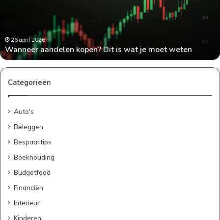
wat
je
moet
weten
26 april 2026
Wanneer aandelen kopen? Dit is wat je moet weten
Categorieën
Auto's
Beleggen
Bespaartips
Boekhouding
Budgetfood
Financiën
Interieur
Kinderen