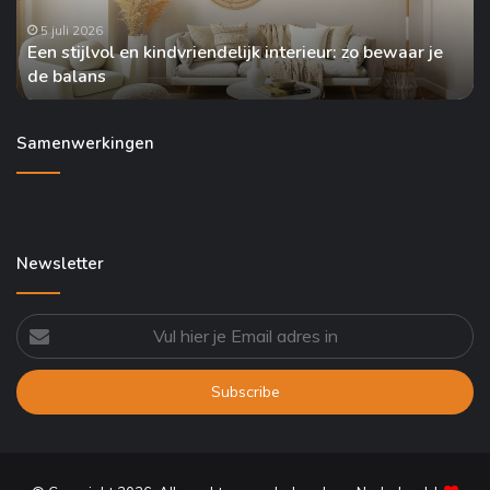
bewaar
no
je
5 juli 2026
Een stijlvol en kindvriendelijk interieur: zo bewaar je
de
de balans
balans
Samenwerkingen
Newsletter
Vul
hier
je
Email
adres
in