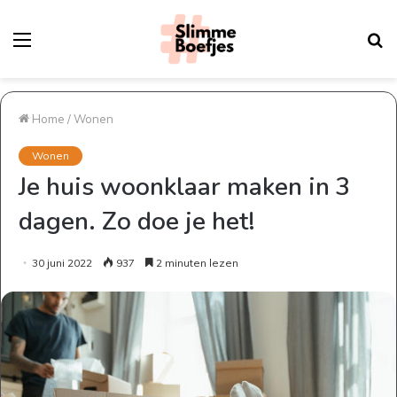
Menu
Z
na
Home
/
Wonen
Wonen
Je huis woonklaar maken in 3
dagen. Zo doe je het!
30 juni 2022
937
2 minuten lezen