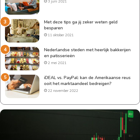
3 juni 2021
Met deze tips ga jij zeker weten geld
besparen
11 oktober 2021
Nederlandse steden met heerlijk bakkerijen
en patisserieën
2 mei 2021
iDEAL vs. PayPal: kan de Amerikaanse reus
ooit het marktaandeel bedreigen?
22 november 2022
Wanneer
aandelen
kopen?
Dit
is