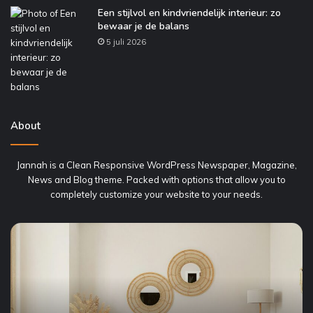
Een stijlvol en kindvriendelijk interieur: zo
bewaar je de balans
5 juli 2026
About
Jannah is a Clean Responsive WordPress Newspaper, Magazine,
News and Blog theme. Packed with options that allow you to
completely customize your website to your needs.
Een
H
stijlvol
va
en
he
kindvriendelijk
jo
interieur:
au
zo
on