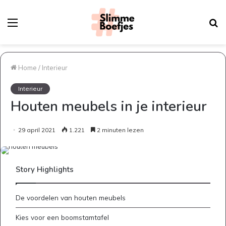
Menu
Z
na
Home
/
Interieur
Interieur
Houten meubels in je interieur
29 april 2021
1.221
2 minuten lezen
Story Highlights
De voordelen van houten meubels
Kies voor een boomstamtafel