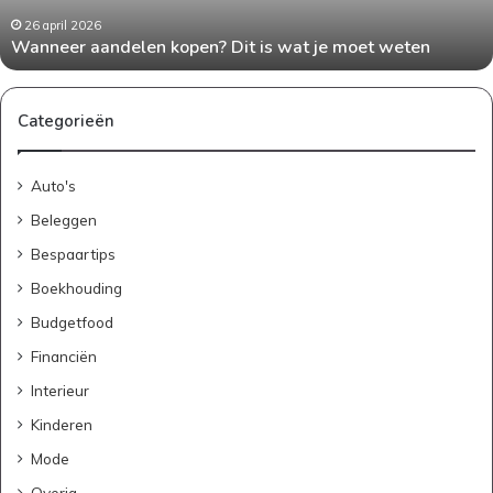
moet
weten
26 april 2026
Wanneer aandelen kopen? Dit is wat je moet weten
Categorieën
Auto's
Beleggen
Bespaartips
Boekhouding
Budgetfood
Financiën
Interieur
Kinderen
Mode
Overig