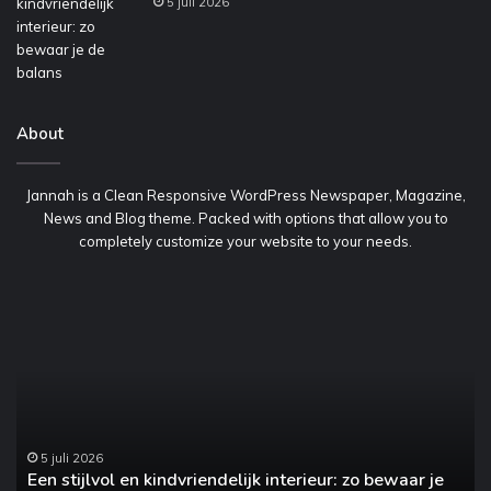
5 juli 2026
About
Jannah is a Clean Responsive WordPress Newspaper, Magazine,
News and Blog theme. Packed with options that allow you to
completely customize your website to your needs.
Een
H
stijlvol
va
en
he
kindvriendelijk
jo
interieur:
au
zo
on
bewaar
no
je
5 juli 2026
Een stijlvol en kindvriendelijk interieur: zo bewaar je
de