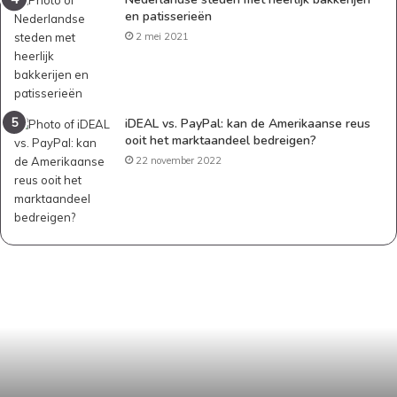
en patisserieën
2 mei 2021
iDEAL vs. PayPal: kan de Amerikaanse reus
ooit het marktaandeel bedreigen?
22 november 2022
Wanneer
aandelen
kopen?
Dit
is
wat
je