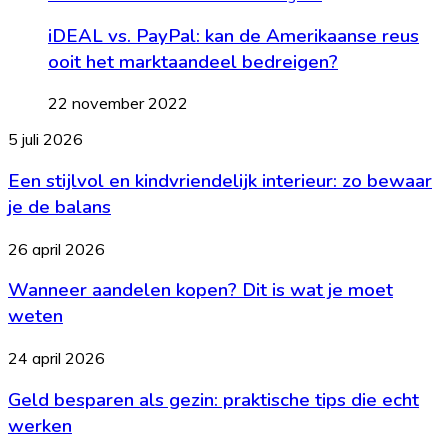
iDEAL vs. PayPal: kan de Amerikaanse reus
ooit het marktaandeel bedreigen?
22 november 2022
Een
5 juli 2026
stijlvol
Een stijlvol en kindvriendelijk interieur: zo bewaar
en
kindvriendelijk
je de balans
interieur:
zo
Wanneer
26 april 2026
bewaar
aandelen
je
Wanneer aandelen kopen? Dit is wat je moet
kopen?
de
Dit
weten
balans
is
wat
Geld
24 april 2026
je
besparen
moet
Geld besparen als gezin: praktische tips die echt
als
weten
gezin:
werken
praktische