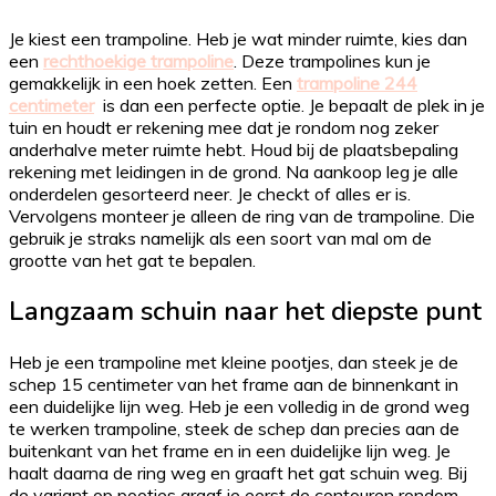
Je kiest een trampoline. Heb je wat minder ruimte, kies dan
een
rechthoekige trampoline
. Deze trampolines kun je
gemakkelijk in een hoek zetten. Een
trampoline 244
centimeter
is dan een perfecte optie. Je bepaalt de plek in je
tuin en houdt er rekening mee dat je rondom nog zeker
anderhalve meter ruimte hebt. Houd bij de plaatsbepaling
rekening met leidingen in de grond. Na aankoop leg je alle
onderdelen gesorteerd neer. Je checkt of alles er is.
Vervolgens monteer je alleen de ring van de trampoline. Die
gebruik je straks namelijk als een soort van mal om de
grootte van het gat te bepalen.
Langzaam schuin naar het diepste punt
Heb je een trampoline met kleine pootjes, dan steek je de
schep 15 centimeter van het frame aan de binnenkant in
een duidelijke lijn weg. Heb je een volledig in de grond weg
te werken trampoline, steek de schep dan precies aan de
buitenkant van het frame en in een duidelijke lijn weg. Je
haalt daarna de ring weg en graaft het gat schuin weg. Bij
de variant op pootjes graaf je eerst de contouren rondom