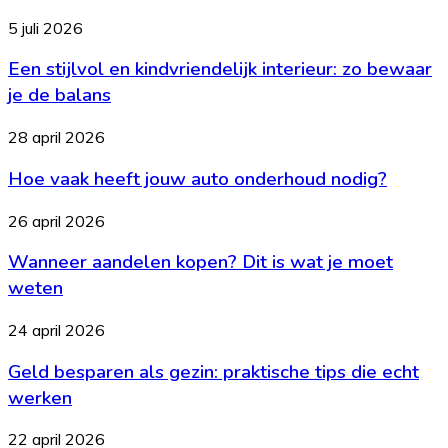
huren
voor
Een
5 juli 2026
bedrijfsafval
stijlvol
Een stijlvol en kindvriendelijk interieur: zo bewaar
en
kindvriendelijk
je de balans
interieur:
zo
Hoe
28 april 2026
bewaar
vaak
je
Hoe vaak heeft jouw auto onderhoud nodig?
heeft
de
jouw
balans
auto
Wanneer
26 april 2026
onderhoud
aandelen
nodig?
Wanneer aandelen kopen? Dit is wat je moet
kopen?
Dit
weten
is
wat
Geld
24 april 2026
je
besparen
moet
Geld besparen als gezin: praktische tips die echt
als
weten
gezin:
werken
praktische
tips
Wat
22 april 2026