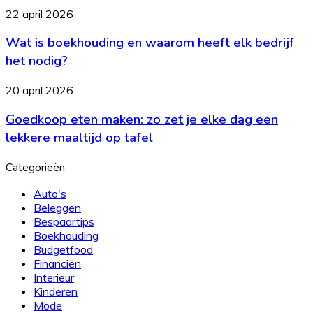
tips
Wat
22 april 2026
die
is
echt
Wat is boekhouding en waarom heeft elk bedrijf
boekhouding
werken
en
het nodig?
waarom
heeft
Goedkoop
20 april 2026
elk
eten
bedrijf
Goedkoop eten maken: zo zet je elke dag een
maken:
het
zo
lekkere maaltijd op tafel
nodig?
zet
je
Categorieën
elke
dag
Auto's
een
Beleggen
lekkere
Bespaartips
maaltijd
Boekhouding
op
Budgetfood
tafel
Financiën
Interieur
Kinderen
Mode