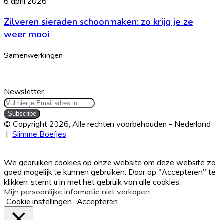
Zilveren
6 april 2026
voor
sieraden
weinig
Zilveren sieraden schoonmaken: zo krijg je ze
schoonmaken:
zo
weer mooi
krijg
je
Samenwerkingen
ze
weer
mooi
Newsletter
Vul
hier
je
© Copyright 2026, Alle rechten voorbehouden - Nederland
Email
|
Slimme Boefjes
adres
Facebook
Twitter
WhatsApp
Telegram
Viber
Back
in
to
We gebruiken cookies op onze website om deze website zo
top
goed mogelijk te kunnen gebruiken. Door op "Accepteren" te
button
klikken, stemt u in met het gebruik van alle cookies.
Mijn persoonlijke informatie niet verkopen
.
Cookie instellingen
Accepteren