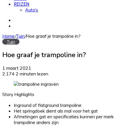
REIZEN
Auto’s
Zoek
naar
Willekeurig
artikel
Home
/
Tuin
/
Hoe graaf je trampoline in?
Tuin
Hoe graaf je trampoline in?
1 maart 2021
2.174
2 minuten lezen
Story Highlights
Inground of flatground trampoline
Het springdoek dient als mal voor het gat
Afmetingen gat en specificaties kunnen per merk
trampoline anders zijn