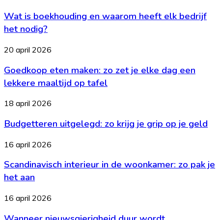
die
is
echt
Wat is boekhouding en waarom heeft elk bedrijf
boekhouding
werken
en
het nodig?
waarom
heeft
Goedkoop
20 april 2026
elk
eten
bedrijf
Goedkoop eten maken: zo zet je elke dag een
maken:
het
zo
lekkere maaltijd op tafel
nodig?
zet
je
Budgetteren
18 april 2026
elke
uitgelegd:
dag
Budgetteren uitgelegd: zo krijg je grip op je geld
zo
een
krijg
lekkere
je
Scandinavisch
16 april 2026
maaltijd
grip
interieur
op
op
Scandinavisch interieur in de woonkamer: zo pak je
in
tafel
je
de
het aan
geld
woonkamer:
zo
Wanneer
16 april 2026
pak
nieuwsgierigheid
je
Wanneer nieuwsgierigheid duur wordt
duur