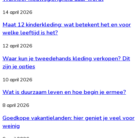
het
wordt
aan
Maat
14 april 2026
12
Maat 12 kinderkleding: wat betekent het en voor
kinderkleding:
wat
welke leeftijd is het?
betekent
het
Waar
12 april 2026
en
kun
voor
Waar kun je tweedehands kleding verkopen? Dit
je
welke
tweedehands
zijn je opties
leeftijd
kleding
is
verkopen?
Wat
10 april 2026
het?
Dit
is
zijn
Wat is duurzaam leven en hoe begin je ermee?
duurzaam
je
leven
opties
en
Goedkope
8 april 2026
hoe
vakantielanden:
begin
Goedkope vakantielanden: hier geniet je veel voor
hier
je
geniet
weinig
ermee?
je
veel