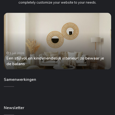
completely customize your website to your needs.
Een
Ho
stijlvol
vaa
en
hee
kindvriendelijk
jou
interieur:
aut
zo
ond
bewaar
nod
je
5 juli 2026
Een stijlvol en kindvriendelijk interieur: zo bewaar je
de
de balans
H
balans
Samenwerkingen
Newsletter