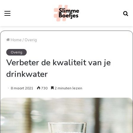
Menu
Z
na
Home
/
Overig
Overig
Verbeter de kwaliteit van je
drinkwater
8 maart 2021
730
2 minuten lezen