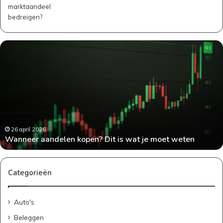
er
Geld
len
bespa
?
als
gezin:
prakti
tips
die
echt
werke
april 2026
24 
eer aandelen kopen? Dit is wat je moet weten
Geld
Categorieën
Auto's
Beleggen