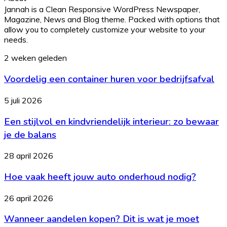
Jannah is a Clean Responsive WordPress Newspaper,
Magazine, News and Blog theme. Packed with options that
allow you to completely customize your website to your
needs.
Voordelig
2 weken geleden
een
Voordelig een container huren voor bedrijfsafval
container
huren
voor
Een
5 juli 2026
bedrijfsafval
stijlvol
Een stijlvol en kindvriendelijk interieur: zo bewaar
en
kindvriendelijk
je de balans
interieur:
zo
Hoe
28 april 2026
bewaar
vaak
je
Hoe vaak heeft jouw auto onderhoud nodig?
heeft
de
jouw
balans
auto
Wanneer
26 april 2026
onderhoud
aandelen
nodig?
Wanneer aandelen kopen? Dit is wat je moet
kopen?