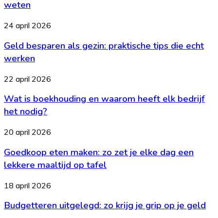
Dit
weten
is
wat
Geld
24 april 2026
je
besparen
moet
Geld besparen als gezin: praktische tips die echt
als
weten
gezin:
werken
praktische
tips
Wat
22 april 2026
die
is
echt
Wat is boekhouding en waarom heeft elk bedrijf
boekhouding
werken
en
het nodig?
waarom
heeft
Goedkoop
20 april 2026
elk
eten
bedrijf
Goedkoop eten maken: zo zet je elke dag een
maken:
het
zo
lekkere maaltijd op tafel
nodig?
zet
je
Budgetteren
18 april 2026
elke
uitgelegd:
dag
Budgetteren uitgelegd: zo krijg je grip op je geld
zo
een
krijg