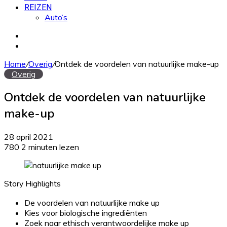
REIZEN
Auto’s
Zoek
naar
Willekeurig
artikel
Home
/
Overig
/
Ontdek de voordelen van natuurlijke make-up
Overig
Ontdek de voordelen van natuurlijke
make-up
28 april 2021
780
2 minuten lezen
Story Highlights
De voordelen van natuurlijke make up
Kies voor biologische ingrediënten
Zoek naar ethisch verantwoordelijke make up