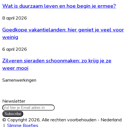
zijn
Wat is duurzaam leven en hoe begin je ermee?
duurzaam
je
leven
opties
en
Goedkope
8 april 2026
hoe
vakantielanden:
begin
Goedkope vakantielanden: hier geniet je veel voor
hier
je
geniet
weinig
ermee?
je
veel
Zilveren
6 april 2026
voor
sieraden
weinig
Zilveren sieraden schoonmaken: zo krijg je ze
schoonmaken:
zo
weer mooi
krijg
je
Samenwerkingen
ze
weer
mooi
Newsletter
Vul
hier
je
© Copyright 2026, Alle rechten voorbehouden - Nederland
Email
|
Slimme Boefjes