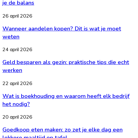
kindvriendelijk
je de balans
interieur:
zo
Wanneer
26 april 2026
bewaar
aandelen
je
Wanneer aandelen kopen? Dit is wat je moet
kopen?
de
Dit
weten
balans
is
wat
Geld
24 april 2026
je
besparen
moet
Geld besparen als gezin: praktische tips die echt
als
weten
gezin:
werken
praktische
tips
Wat
22 april 2026
die
is
echt
Wat is boekhouding en waarom heeft elk bedrijf
boekhouding
werken
en
het nodig?
waarom
heeft
Goedkoop
20 april 2026
elk
eten
bedrijf
Goedkoop eten maken: zo zet je elke dag een
maken:
het
zo
lekkere maaltijd op tafel