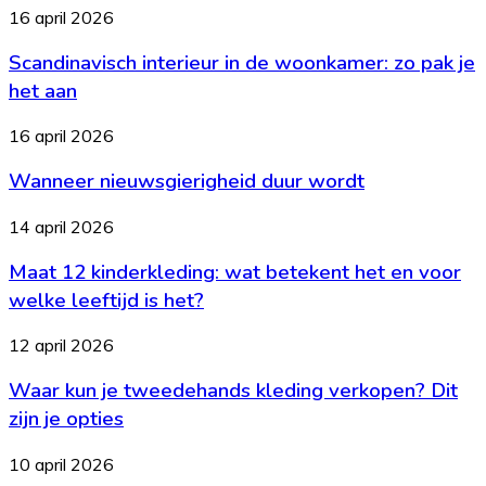
lekkere
je
Scandinavisch
16 april 2026
maaltijd
grip
interieur
op
op
Scandinavisch interieur in de woonkamer: zo pak je
in
tafel
je
de
het aan
geld
woonkamer:
zo
Wanneer
16 april 2026
pak
nieuwsgierigheid
je
Wanneer nieuwsgierigheid duur wordt
duur
het
wordt
aan
Maat
14 april 2026
12
Maat 12 kinderkleding: wat betekent het en voor
kinderkleding:
wat
welke leeftijd is het?
betekent
het
Waar
12 april 2026
en
kun
voor
Waar kun je tweedehands kleding verkopen? Dit
je
welke
tweedehands
zijn je opties
leeftijd
kleding
is
verkopen?
Wat
10 april 2026
het?
Dit
is