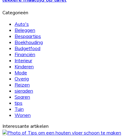
nodig?
zet
je
Categorieën
elke
dag
Auto's
een
Beleggen
lekkere
Bespaartips
maaltijd
Boekhouding
op
Budgetfood
tafel
Financiën
Interieur
Kinderen
Mode
Overig
Reizen
sieraden
Sparen
tips
Tuin
Wonen
Interessante artikelen