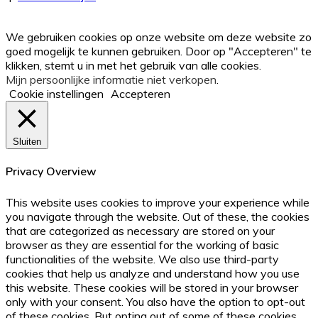
adres
Facebook
Twitter
WhatsApp
Telegram
Viber
Back
in
to
We gebruiken cookies op onze website om deze website zo
top
goed mogelijk te kunnen gebruiken. Door op "Accepteren" te
button
klikken, stemt u in met het gebruik van alle cookies.
Mijn persoonlijke informatie niet verkopen
.
Cookie instellingen
Accepteren
Sluiten
Privacy Overview
This website uses cookies to improve your experience while
you navigate through the website. Out of these, the cookies
that are categorized as necessary are stored on your
browser as they are essential for the working of basic
functionalities of the website. We also use third-party
cookies that help us analyze and understand how you use
this website. These cookies will be stored in your browser
only with your consent. You also have the option to opt-out
of these cookies. But opting out of some of these cookies