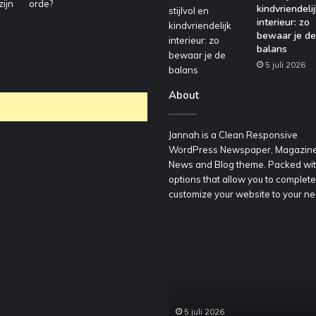
kindvriendelij
interieur: zo
bewaar je de
balans
5 juli 2026
About
Jannah is a Clean Responsive
WordPress Newspaper, Magazine
News and Blog theme. Packed wi
options that allow you to complete
customize your website to your ne
oordelig
Een
een
stijlvol
ontainer
en
huren
kindvriendelijk
oor
interieur:
edrijfsafval
zo
5 juli 2026