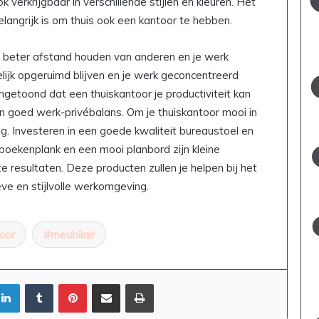
verkrijgbaar in verschillende stijlen en kleuren. Het
langrijk is om thuis ook een kantoor te hebben.
e beter afstand houden van anderen en je werk
elijk opgeruimd blijven en je werk geconcentreerd
getoond dat een thuiskantoor je productiviteit kan
en goed werk-privébalans. Om je thuiskantoor mooi in
dig. Investeren in een goede kwaliteit bureaustoel en
 boekenplank en een mooi planbord zijn kleine
 resultaten. Deze producten zullen je helpen bij het
ve en stijlvolle werkomgeving.
oor
meubilair
LinkedIn
Tumblr
Pinterest
Deel via Email
Print