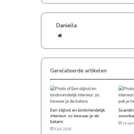
Daniella
Website
Goedkoop
eten
Gerelateerde artikelen
maken:
zo
zet
je
elke
20 april 2026
dag
Goedkoop eten maken: zo zet
een
Een stijlvol en kindvriendelijk
Scandina
dag een lekkere maaltijd op 
interieur: zo bewaar je de
woonkam
lekkere
balans
maaltijd
16 apr
op
5 juli 2026