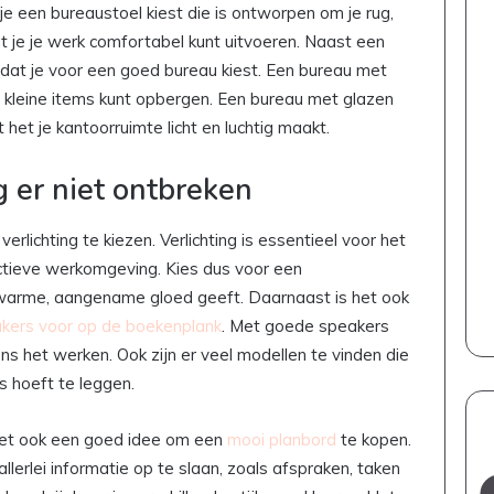
 je een bureaustoel kiest die is ontworpen om je rug,
 je je werk comfortabel kunt uitvoeren. Naast een
k dat je voor een goed bureau kiest. Een bureau met
n kleine items kunt opbergen. Een bureau met glazen
het je kantoorruimte licht en luchtig maakt.
 er niet ontbreken
verlichting te kiezen. Verlichting is essentieel voor het
ctieve werkomgeving. Kies dus voor een
 warme, aangename gloed geeft. Daarnaast is het ook
kers voor op de boekenplank
. Met goede speakers
ens het werken. Ook zijn er veel modellen te vinden die
ls hoeft te leggen.
het ook een goed idee om een
mooi planbord
te kopen.
llerlei informatie op te slaan, zoals afspraken, taken