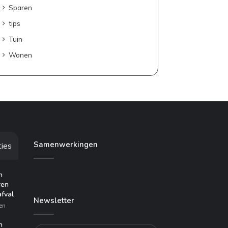
Sparen
tips
Tuin
Wonen
Samenwerkingen
ties
n
ren
afval
Newsletter
en
n