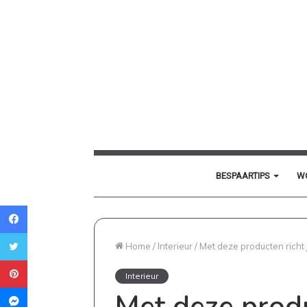
BESPAARTIPS
W
Facebook
Twitter
Home
/
Interieur
/
Met deze producten richt j
Pinterest
Interieur
Messenger
Met deze produ