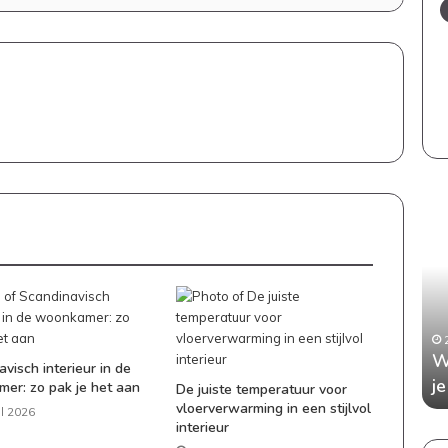
Een
Wan
stijlvol
aan
en
kop
kindvriendelijk
Dit
interieur:
is
zo
wat
bewaar
je
5 juli 2026
je
moe
 je elke
Een stijlvol en kindvriendelijk interieur:
W
de
wet
visch interieur in de
tafel
zo bewaar je de balans
j
er: zo pak je het aan
balans
De juiste temperatuur voor
vloerverwarming in een stijlvol
il 2026
interieur