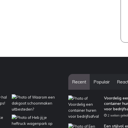
Recent
Populair
Reac
Voordelig ee
container hu
voor bedrijfs
2 weken geled
Een stijlvol e