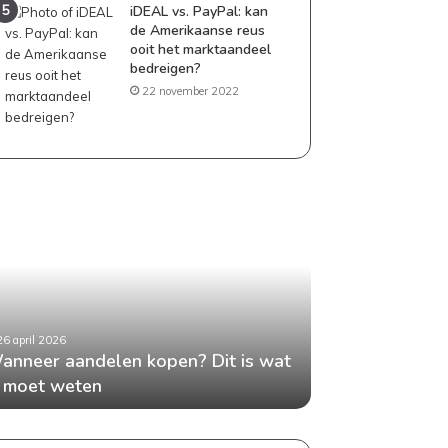
iDEAL vs. PayPal: kan
de Amerikaanse reus
ooit het marktaandeel
bedreigen?
22 november 2022
neer
Geld
delen
besparen
en?
als
gezin:
praktische
tips
die
26 april 2026
24 april 2026
t
echt
anneer aandelen kopen? Dit is wat
Geld besparen 
en
werken
e moet weten
tips die echt w