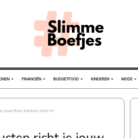
ONEN
FINANCIËN
BUDGETFOOD
KINDEREN
MODE
e jouw thuis kantoor mooi in!
cten richt je jouw