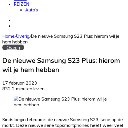
REIZEN
Auto’s
Zoek
naar
Willekeurig
artikel
Home
/
Overig
/
De nieuwe Samsung S23 Plus: hierom wil je
hem hebben
Overig
De nieuwe Samsung S23 Plus: hierom
wil je hem hebben
17 februari 2023
832
2 minuten lezen
Sinds begin februari is de nieuwe Samsung S23-serie op de
markt. Deze nieuwe serie topsmartphones heeft weer veel