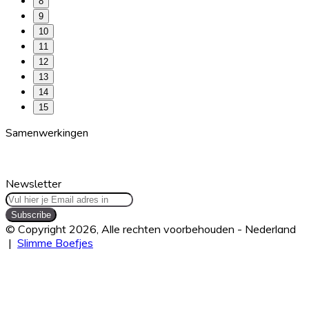
8
9
10
11
12
13
14
15
Samenwerkingen
Newsletter
Vul
hier
je
© Copyright 2026, Alle rechten voorbehouden - Nederland
Email
|
Slimme Boefjes
adres
Facebook
Twitter
WhatsApp
Telegram
Viber
Back
in
to
top
button