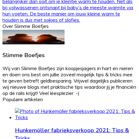
belangrijker dan ooit om je kleintje warm te houden. Net als
bij volwassenen ontsnapt bij baby’s de meeste warmte via
hun voeten. De beste manier om jouw kleine warm te
houden is dus met sokjes of slofjes.
Over Slimme Boefjes
Slimme Boefjes
Wij van Slimme Boefjes zijn koopjesjagers in hart en nieren
en doen ons best om jullie zoveel mogelijk tips & tricks mee
te geven betreft geldbesparing. Vrijwel dagelijks publiceren
wij nieuwe blogs met praktische tips waardoor jij je financiën
op de rails krijgt! Veel leesplezier :-)
Populaire artikelen
Hunkemöller fabrieksverkoop 2021: Tips &
Tricks