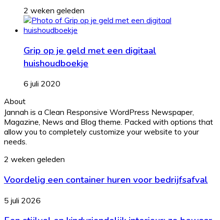
2 weken geleden
Grip op je geld met een digitaal
huishoudboekje
6 juli 2020
About
Jannah is a Clean Responsive WordPress Newspaper,
Magazine, News and Blog theme. Packed with options that
allow you to completely customize your website to your
needs.
Voordelig
2 weken geleden
een
Voordelig een container huren voor bedrijfsafval
container
huren
voor
Een
5 juli 2026
bedrijfsafval
stijlvol
en