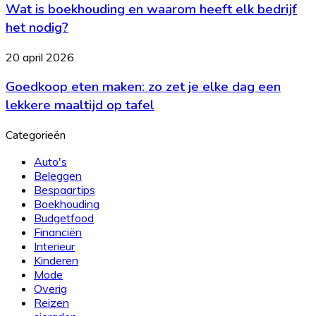
echt
Wat is boekhouding en waarom heeft elk bedrijf
boekhouding
werken
en
het nodig?
waarom
heeft
Goedkoop
20 april 2026
elk
eten
bedrijf
Goedkoop eten maken: zo zet je elke dag een
maken:
het
zo
lekkere maaltijd op tafel
nodig?
zet
je
Categorieën
elke
dag
Auto's
een
Beleggen
lekkere
Bespaartips
maaltijd
Boekhouding
op
Budgetfood
tafel
Financiën
Interieur
Kinderen
Mode
Overig
Reizen