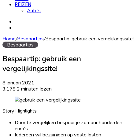
REIZEN
Auto’s
Zoek
naar
Willekeurig
artikel
Home
/
Bespaartips
/
Bespaartip: gebruik een vergelijkingssite!
Bespaartips
Bespaartip: gebruik een
vergelijkingssite!
8 januari 2021
3.178
2 minuten lezen
Story Highlights
Door te vergelijken bespaar je zomaar honderden
euro's
Iedereen wil bezuinigen op vaste lasten