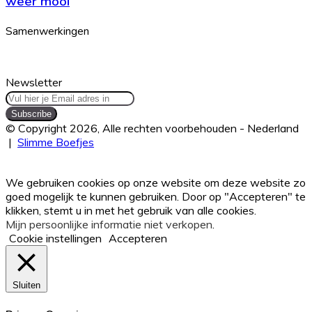
weer mooi
krijg
je
Samenwerkingen
ze
weer
mooi
Newsletter
Vul
hier
je
© Copyright 2026, Alle rechten voorbehouden - Nederland
Email
|
Slimme Boefjes
adres
Facebook
Twitter
WhatsApp
Telegram
Viber
Back
in
to
We gebruiken cookies op onze website om deze website zo
top
goed mogelijk te kunnen gebruiken. Door op "Accepteren" te
button
klikken, stemt u in met het gebruik van alle cookies.
Mijn persoonlijke informatie niet verkopen
.
Cookie instellingen
Accepteren
Sluiten