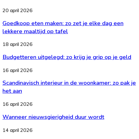
waarom
heeft
Goedkoop
20 april 2026
elk
eten
bedrijf
Goedkoop eten maken: zo zet je elke dag een
maken:
het
zo
lekkere maaltijd op tafel
nodig?
zet
je
Budgetteren
18 april 2026
elke
uitgelegd:
dag
Budgetteren uitgelegd: zo krijg je grip op je geld
zo
een
krijg
lekkere
je
Scandinavisch
16 april 2026
maaltijd
grip
interieur
op
op
Scandinavisch interieur in de woonkamer: zo pak je
in
tafel
je
de
het aan
geld
woonkamer:
zo
Wanneer
16 april 2026
pak
nieuwsgierigheid
je
Wanneer nieuwsgierigheid duur wordt
duur
het
wordt
aan
Maat
14 april 2026
12