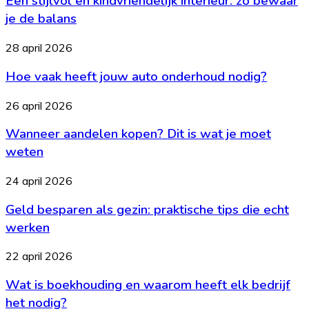
Een stijlvol en kindvriendelijk interieur: zo bewaar
kindvriendelijk
je de balans
interieur:
zo
Hoe
28 april 2026
bewaar
vaak
je
Hoe vaak heeft jouw auto onderhoud nodig?
heeft
de
jouw
balans
auto
Wanneer
26 april 2026
onderhoud
aandelen
nodig?
Wanneer aandelen kopen? Dit is wat je moet
kopen?
Dit
weten
is
wat
Geld
24 april 2026
je
besparen
moet
Geld besparen als gezin: praktische tips die echt
als
weten
gezin:
werken
praktische
tips
Wat
22 april 2026
die
is
echt
Wat is boekhouding en waarom heeft elk bedrijf
boekhouding
werken
en
het nodig?