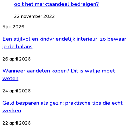
ooit het marktaandeel bedreigen?
22 november 2022
Een
5 juli 2026
stijlvol
Een stijlvol en kindvriendelijk interieur: zo bewaar
en
kindvriendelijk
je de balans
interieur:
zo
Wanneer
26 april 2026
bewaar
aandelen
je
Wanneer aandelen kopen? Dit is wat je moet
kopen?
de
Dit
weten
balans
is
wat
Geld
24 april 2026
je
besparen
moet
Geld besparen als gezin: praktische tips die echt
als
weten
gezin:
werken
praktische
tips
Wat
22 april 2026
die
is