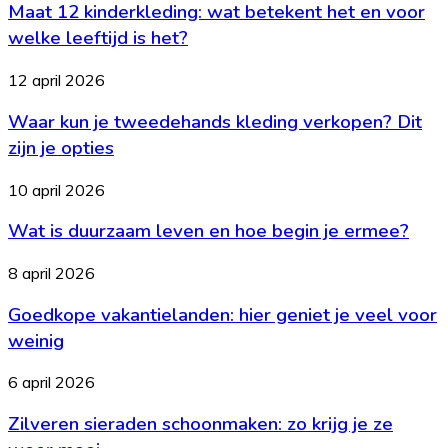
Maat 12 kinderkleding: wat betekent het en voor
kinderkleding:
wat
welke leeftijd is het?
betekent
het
Waar
12 april 2026
en
kun
voor
Waar kun je tweedehands kleding verkopen? Dit
je
welke
tweedehands
zijn je opties
leeftijd
kleding
is
verkopen?
Wat
10 april 2026
het?
Dit
is
zijn
Wat is duurzaam leven en hoe begin je ermee?
duurzaam
je
leven
opties
en
Goedkope
8 april 2026
hoe
vakantielanden:
begin
Goedkope vakantielanden: hier geniet je veel voor
hier
je
geniet
weinig
ermee?
je
veel
Zilveren
6 april 2026
voor
sieraden
weinig
Zilveren sieraden schoonmaken: zo krijg je ze
schoonmaken:
zo