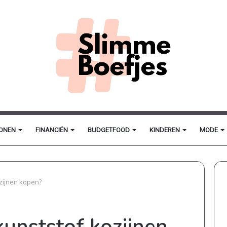
ONEN
FINANCIËN
BUDGETFOOD
KINDEREN
MODE
ozijnen kopen?
unststof kozijnen