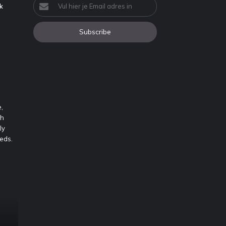
Vul
k
hier
je
Email
adres
in
,
th
ly
eds.