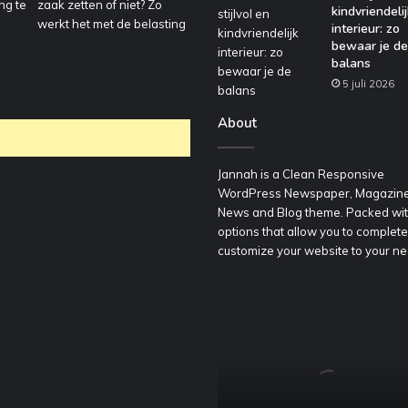
kindvriendelij
interieur: zo
bewaar je de
balans
5 juli 2026
About
Jannah is a Clean Responsive
WordPress Newspaper, Magazine
News and Blog theme. Packed wi
options that allow you to complete
customize your website to your ne
Voordelig
een
container
huren
voor
bedrijfsafval