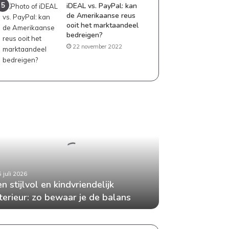
iDEAL vs. PayPal: kan
de Amerikaanse reus
ooit het marktaandeel
bedreigen?
22 november 2022
vol
vriendelijk
rieur:
aar
5 juli 2026
n stijlvol en kindvriendelijk
nterieur: zo bewaar je de balans
ans