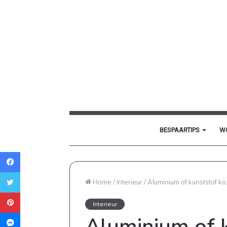
BESPAARTIPS
W
Facebook
Twitter
Home
/
Interieur
/
Aluminium of kunststof k
Pinterest
Interieur
Messenger
Aluminium of k