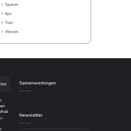
Sparen
tips
Tuin
Wonen
Samenwerkingen
ties
n
ren
afval
Newsletter
en
n