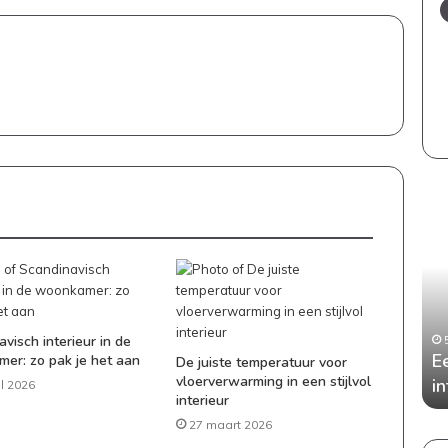
Een
stijl
en
kind
inte
zo
bew
visch interieur in de
je
Ee
er: zo pak je het aan
De juiste temperatuur voor
de
vloerverwarming in een stijlvol
i
il 2026
bal
interieur
27 maart 2026