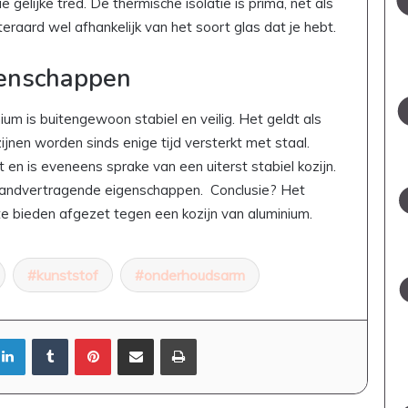
 gelijke tred. De thermische isolatie is prima, net als
iteraard wel afhankelijk van het soort glas dat je hebt.
genschappen
nium is buitengewoon stabiel en veilig. Het geldt als
jnen worden sinds enige tijd versterkt met staal.
t en is eveneens sprake van een uiterst stabiel kozijn.
brandvertragende eigenschappen. Conclusie? Het
e bieden afgezet tegen een kozijn van aluminium.
kunststof
onderhoudsarm
LinkedIn
Tumblr
Pinterest
Deel via Email
Print