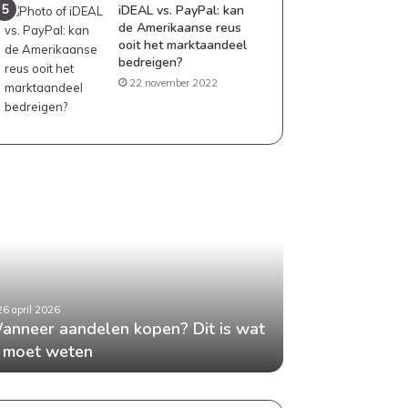
iDEAL vs. PayPal: kan
de Amerikaanse reus
ooit het marktaandeel
bedreigen?
22 november 2022
neer
Geld
delen
besparen
en?
als
gezin:
praktische
tips
die
26 april 2026
24 april 2026
t
echt
anneer aandelen kopen? Dit is wat
Geld besparen 
en
werken
e moet weten
tips die echt w