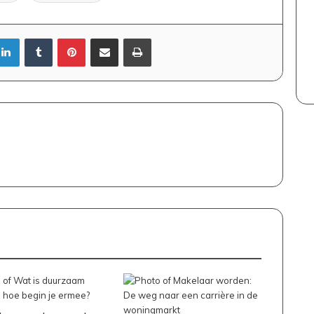
LinkedIn
Tumblr
Pinterest
Deel via Email
Print