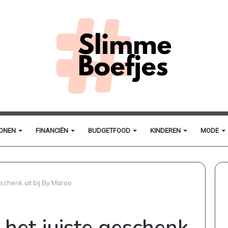
ONEN
FINANCIËN
BUDGETFOOD
KINDEREN
MODE
geschenk uit bij By Maroo
jd het juiste geschenk