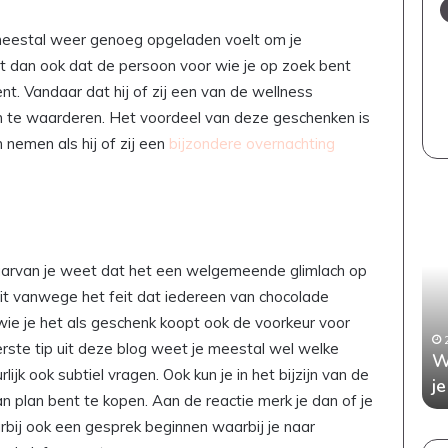
l meestal weer genoeg opgeladen voelt om je
t dan ook dat de persoon voor wie je op zoek bent
. Vandaar dat hij of zij een van de wellness
 te waarderen. Het voordeel van deze geschenken is
 nemen als hij of zij een
bijzondere overnachting
Een
Wan
stijlvol
aan
en
kop
kindvriendelijk
Dit
arvan je weet dat het een welgemeende glimlach op
interieur:
is
Dit vanwege het feit dat iedereen van chocolade
zo
wat
wie je het als geschenk koopt ook de voorkeur voor
bewaar
je
5 juli 2026
je
moe
rste tip uit deze blog weet je meestal wel welke
 je elke
Een stijlvol en kindvriendelijk interieur:
W
de
wet
lijk ook subtiel vragen. Ook kun je in het bijzijn van de
tafel
zo bewaar je de balans
j
balans
n plan bent te kopen. Aan de reactie merk je dan of je
arbij ook een gesprek beginnen waarbij je naar