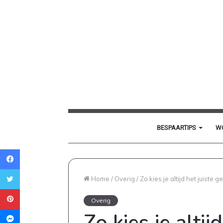
BESPAARTIPS
W
Facebook
Twitter
Home
/
Overig
/
Zo kies je altijd het juiste 
Pinterest
Overig
Messenger
Zo kies je alti