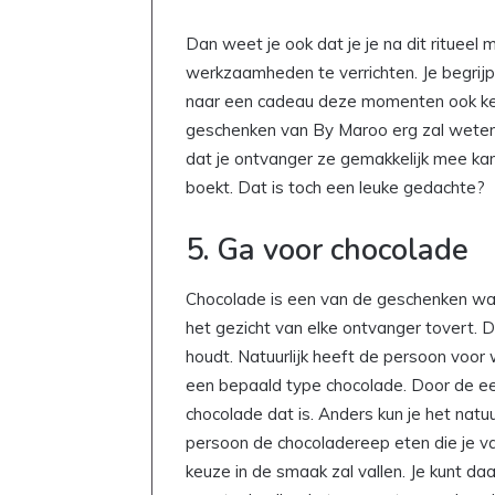
Dan weet je ook dat je je na dit rituee
werkzaamheden te verrichten. Je begrijp
naar een cadeau deze momenten ook kent
geschenken van By Maroo erg zal weten
dat je ontvanger ze gemakkelijk mee kan
boekt. Dat is toch een leuke gedachte?
Goedkoop
5. Ga voor chocolade
eten
maken:
zo
Chocolade is een van de geschenken wa
zet
het gezicht van elke ontvanger tovert. 
je
houdt. Natuurlijk heeft de persoon voor 
elke
20 april 2026
dag
een bepaald type chocolade. Door de ee
Goedkoop eten maken: zo zet
een
chocolade dat is. Anders kun je het natuur
dag een lekkere maaltijd op 
lekkere
persoon de chocoladereep eten die je va
maaltijd
keuze in de smaak zal vallen. Je kunt da
op