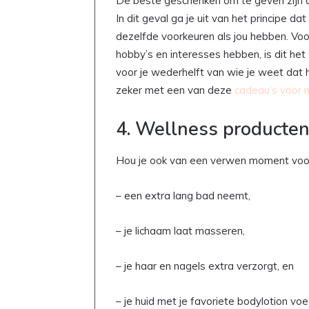
De beste geschenken om te geven zijn de
In dit geval ga je uit van het principe
dezelfde voorkeuren als jou hebben. Voora
hobby’s en interesses hebben, is dit het
voor je wederhelft van wie je weet dat hi
zeker met een van deze
cadeau’s voor
4. Wellness producten
Hou je ook van een verwen moment voor 
– een extra lang bad neemt,
– je lichaam laat masseren,
– je haar en nagels extra verzorgt, en
– je huid met je favoriete bodylotion vo