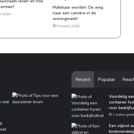
duurzaam leven en hoe
e ermee?
Makelaar worden: De weg
naar een carrière in de
il 2026
woningmarkt
5 maart 2026
Recent
Populair
Reac
Voordelig ee
container hu
voor bedrijfs
2 weken geled
Een stijlvol e
kindvriendelij