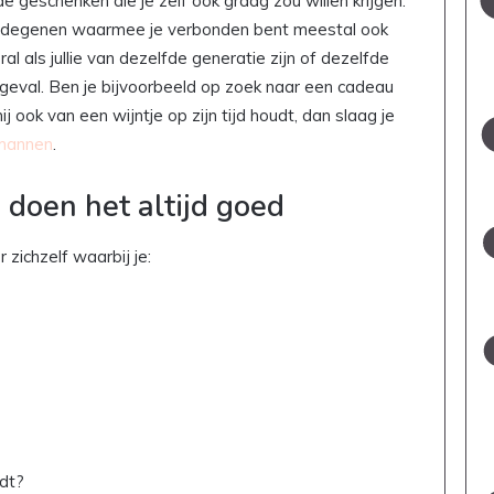
 geschenken die je zelf ook graag zou willen krijgen.
 dat degenen waarmee je verbonden bent meestal ook
l als jullie van dezelfde generatie zijn of dezelfde
 geval. Ben je bijvoorbeeld op zoek naar een cadeau
j ook van een wijntje op zijn tijd houdt, dan slaag je
 mannen
.
 doen het altijd goed
zichzelf waarbij je:
edt?