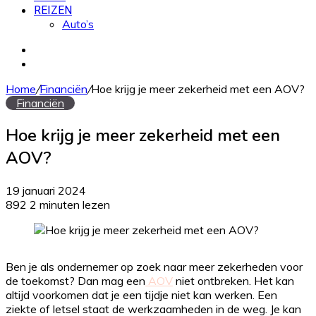
REIZEN
Auto’s
Zoek
naar
Willekeurig
artikel
Home
/
Financiën
/
Hoe krijg je meer zekerheid met een AOV?
Financiën
Hoe krijg je meer zekerheid met een
AOV?
19 januari 2024
892
2 minuten lezen
Ben je als ondernemer op zoek naar meer zekerheden voor
de toekomst? Dan mag een
AOV
niet ontbreken. Het kan
altijd voorkomen dat je een tijdje niet kan werken. Een
ziekte of letsel staat de werkzaamheden in de weg. Je kan