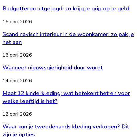
uitgelegd:
dag
Budgetteren uitgelegd: zo krijg je grip op je geld
zo
een
krijg
lekkere
je
Scandinavisch
16 april 2026
maaltijd
grip
interieur
op
op
Scandinavisch interieur in de woonkamer: zo pak je
in
tafel
je
de
het aan
geld
woonkamer:
zo
Wanneer
16 april 2026
pak
nieuwsgierigheid
je
Wanneer nieuwsgierigheid duur wordt
duur
het
wordt
aan
Maat
14 april 2026
12
Maat 12 kinderkleding: wat betekent het en voor
kinderkleding:
wat
welke leeftijd is het?
betekent
het
Waar
12 april 2026
en
kun
voor
Waar kun je tweedehands kleding verkopen? Dit
je
welke
tweedehands
zijn je opties
leeftijd