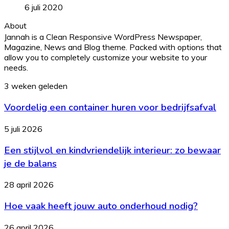
6 juli 2020
About
Jannah is a Clean Responsive WordPress Newspaper,
Magazine, News and Blog theme. Packed with options that
allow you to completely customize your website to your
needs.
Voordelig
3 weken geleden
een
Voordelig een container huren voor bedrijfsafval
container
huren
voor
Een
5 juli 2026
bedrijfsafval
stijlvol
Een stijlvol en kindvriendelijk interieur: zo bewaar
en
kindvriendelijk
je de balans
interieur:
zo
Hoe
28 april 2026
bewaar
vaak
je
Hoe vaak heeft jouw auto onderhoud nodig?
heeft
de
jouw
balans
auto
Wanneer
26 april 2026