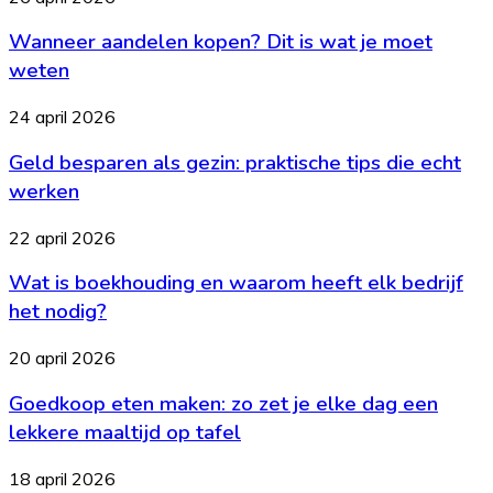
onderhoud
aandelen
nodig?
Wanneer aandelen kopen? Dit is wat je moet
kopen?
Dit
weten
is
wat
Geld
24 april 2026
je
besparen
moet
Geld besparen als gezin: praktische tips die echt
als
weten
gezin:
werken
praktische
tips
Wat
22 april 2026
die
is
echt
Wat is boekhouding en waarom heeft elk bedrijf
boekhouding
werken
en
het nodig?
waarom
heeft
Goedkoop
20 april 2026
elk
eten
bedrijf
Goedkoop eten maken: zo zet je elke dag een
maken:
het
zo
lekkere maaltijd op tafel
nodig?
zet
je
Budgetteren
18 april 2026
elke