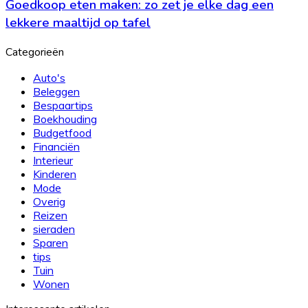
Goedkoop eten maken: zo zet je elke dag een
maken:
het
zo
lekkere maaltijd op tafel
nodig?
zet
je
Categorieën
elke
dag
Auto's
een
Beleggen
lekkere
Bespaartips
maaltijd
Boekhouding
op
Budgetfood
tafel
Financiën
Interieur
Kinderen
Mode
Overig
Reizen
sieraden
Sparen
tips
Tuin
Wonen