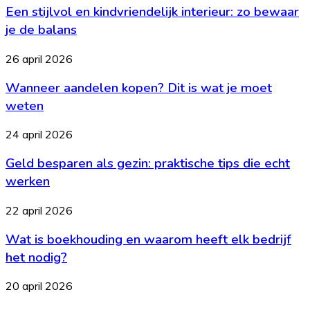
Een stijlvol en kindvriendelijk interieur: zo bewaar
en
kindvriendelijk
je de balans
interieur:
zo
Wanneer
26 april 2026
bewaar
aandelen
je
Wanneer aandelen kopen? Dit is wat je moet
kopen?
de
Dit
weten
balans
is
wat
Geld
24 april 2026
je
besparen
moet
Geld besparen als gezin: praktische tips die echt
als
weten
gezin:
werken
praktische
tips
Wat
22 april 2026
die
is
echt
Wat is boekhouding en waarom heeft elk bedrijf
boekhouding
werken
en
het nodig?
waarom
heeft
Goedkoop
20 april 2026
elk
eten
bedrijf