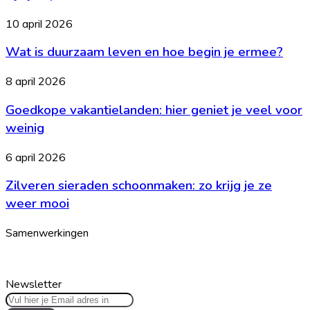
kleding
is
verkopen?
Wat
10 april 2026
het?
Dit
is
zijn
Wat is duurzaam leven en hoe begin je ermee?
duurzaam
je
leven
opties
en
Goedkope
8 april 2026
hoe
vakantielanden:
begin
Goedkope vakantielanden: hier geniet je veel voor
hier
je
geniet
weinig
ermee?
je
veel
Zilveren
6 april 2026
voor
sieraden
weinig
Zilveren sieraden schoonmaken: zo krijg je ze
schoonmaken:
zo
weer mooi
krijg
je
Samenwerkingen
ze
weer
mooi
Newsletter
Vul