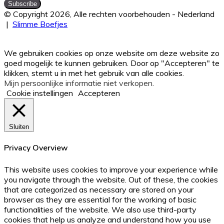
hier
je
© Copyright 2026, Alle rechten voorbehouden - Nederland
Email
|
Slimme Boefjes
adres
Facebook
Twitter
WhatsApp
Telegram
Viber
Back
in
to
We gebruiken cookies op onze website om deze website zo
top
goed mogelijk te kunnen gebruiken. Door op "Accepteren" te
button
klikken, stemt u in met het gebruik van alle cookies.
Mijn persoonlijke informatie niet verkopen
.
Cookie instellingen
Accepteren
Sluiten
Privacy Overview
This website uses cookies to improve your experience while
you navigate through the website. Out of these, the cookies
that are categorized as necessary are stored on your
browser as they are essential for the working of basic
functionalities of the website. We also use third-party
cookies that help us analyze and understand how you use