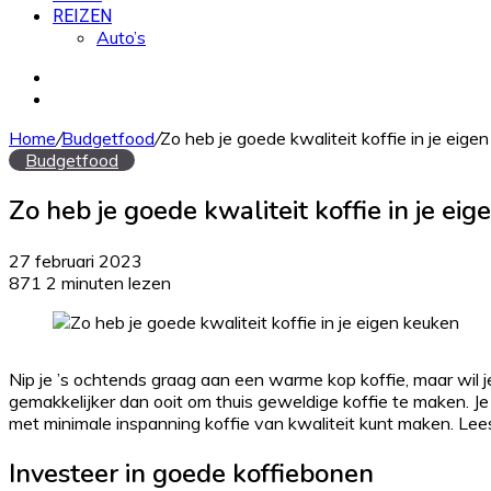
REIZEN
Auto’s
Zoek
naar
Willekeurig
artikel
Home
/
Budgetfood
/
Zo heb je goede kwaliteit koffie in je eige
Budgetfood
Zo heb je goede kwaliteit koffie in je ei
27 februari 2023
871
2 minuten lezen
Nip je ’s ochtends graag aan een warme kop koffie, maar wil je
gemakkelijker dan ooit om thuis geweldige koffie te maken. Je 
met minimale inspanning koffie van kwaliteit kunt maken. Lee
Investeer in goede koffiebonen