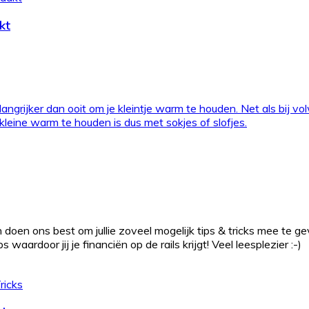
kt
angrijker dan ooit om je kleintje warm te houden. Net als bij v
eine warm te houden is dus met sokjes of slofjes.
 doen ons best om jullie zoveel mogelijk tips & tricks mee te g
waardoor jij je financiën op de rails krijgt! Veel leesplezier :-)