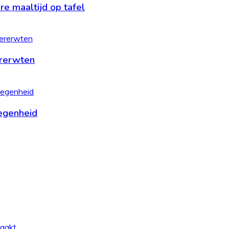
e maaltijd op tafel
ererwten
legenheid