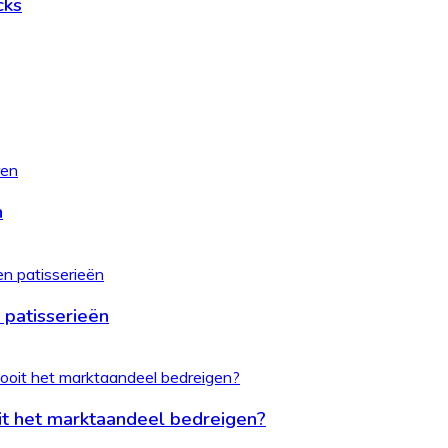
cks
n
 patisserieën
it het marktaandeel bedreigen?