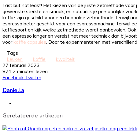
Last but not least! Het kiezen van de juiste zetmethode voor j
gewenste sterkte en smaak, en natuurlijk je persoonlijke voor
koffie zijn geschikt voor een bepaalde zetmethode, terwijl an
espresso beter geschikt voor een espressomachine, terwijl een
koffiesoort en kijk welke zetmethode wordt aanbevolen. Ook
een espresso langer en vereist het meer techniek dan bijvoorbee
voor
koffie capsules
. Door te experimenteren met verschille
Tags
keuken
koffie
kwaliteit
27 februari 2023
871
2 minuten lezen
LinkedIn
Tumblr
Pinterest
WhatsApp
Deel
Print
Facebook
Twitter
via
Daniella
Email
Website
Gerelateerde artikelen