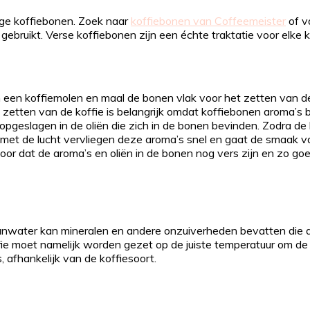
ige koffiebonen. Zoek naar
koffiebonen van Coffeemeister
of v
gebruikt. Verse koffiebonen zijn een échte traktatie voor elke k
 een koffiemolen en maal de bonen vlak voor het zetten van d
etten van de koffie is belangrijk omdat koffiebonen aroma’s b
opgeslagen in de oliën die zich in de bonen bevinden. Zodra d
 met de lucht vervliegen deze aroma’s snel en gaat de smaak van
oor dat de aroma’s en oliën in de bonen nog vers zijn en zo goed
raanwater kan mineralen en andere onzuiverheden bevatten die 
ffie moet namelijk worden gezet op de juiste temperatuur om de
 afhankelijk van de koffiesoort.