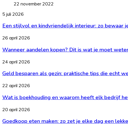
22 november 2022
Een
5 juli 2026
stijlvol
Een stijlvol en kindvriendelijk interieur: zo bewaar 
en
kindvriendelijk
interieur:
Wanneer
26 april 2026
zo
aandelen
bewaar
Wanneer aandelen kopen? Dit is wat je moet wete
kopen?
je
Dit
de
is
Geld
24 april 2026
balans
wat
besparen
je
Geld besparen als gezin: praktische tips die echt w
als
moet
gezin:
weten
praktische
Wat
22 april 2026
tips
is
die
Wat is boekhouding en waarom heeft elk bedrijf he
boekhouding
echt
en
werken
waarom
Goedkoop
20 april 2026
heeft
eten
elk
Goedkoop eten maken: zo zet je elke dag een lekker
maken:
bedrijf
zo