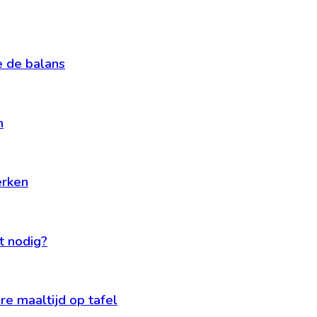
je de balans
n
erken
t nodig?
e maaltijd op tafel